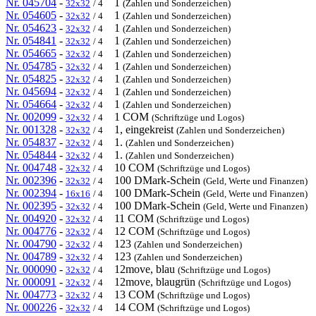
Nr. 045704
-
1
32x32
/ 4
(Zahlen und Sonderzeichen)
Nr. 054605
-
1
32x32
/ 4
(Zahlen und Sonderzeichen)
Nr. 054623
-
1
32x32
/ 4
(Zahlen und Sonderzeichen)
Nr. 054841
-
1
32x32
/ 4
(Zahlen und Sonderzeichen)
Nr. 054665
-
1
32x32
/ 4
(Zahlen und Sonderzeichen)
Nr. 054785
-
1
32x32
/ 4
(Zahlen und Sonderzeichen)
Nr. 054825
-
1
32x32
/ 4
(Zahlen und Sonderzeichen)
Nr. 045694
-
1
32x32
/ 4
(Zahlen und Sonderzeichen)
Nr. 054664
-
1
32x32
/ 4
(Zahlen und Sonderzeichen)
Nr. 002099
-
1 COM
32x32
/ 4
(Schriftzüge und Logos)
Nr. 001328
-
1, eingekreist
32x32
/ 4
(Zahlen und Sonderzeichen)
Nr. 054837
-
1.
32x32
/ 4
(Zahlen und Sonderzeichen)
Nr. 054844
-
1.
32x32
/ 4
(Zahlen und Sonderzeichen)
Nr. 004748
-
10 COM
32x32
/ 4
(Schriftzüge und Logos)
Nr. 002396
-
100 DMark-Schein
32x32
/ 4
(Geld, Werte und Finanzen)
Nr. 002394
-
100 DMark-Schein
16x16
/ 4
(Geld, Werte und Finanzen)
Nr. 002395
-
100 DMark-Schein
32x32
/ 4
(Geld, Werte und Finanzen)
Nr. 004920
-
11 COM
32x32
/ 4
(Schriftzüge und Logos)
Nr. 004776
-
12 COM
32x32
/ 4
(Schriftzüge und Logos)
Nr. 004790
-
123
32x32
/ 4
(Zahlen und Sonderzeichen)
Nr. 004789
-
123
32x32
/ 4
(Zahlen und Sonderzeichen)
Nr. 000090
-
12move, blau
32x32
/ 4
(Schriftzüge und Logos)
Nr. 000091
-
12move, blaugrün
32x32
/ 4
(Schriftzüge und Logos)
Nr. 004773
-
13 COM
32x32
/ 4
(Schriftzüge und Logos)
Nr. 000226
-
14 COM
32x32
/ 4
(Schriftzüge und Logos)