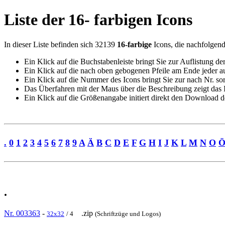
Liste der 16- farbigen Icons
In dieser Liste befinden sich 32139
16-farbige
Icons, die nachfolgend 
Ein Klick auf die Buchstabenleiste bringt Sie zur Auflistung d
Ein Klick auf die nach oben gebogenen Pfeile am Ende jeder au
Ein Klick auf die Nummer des Icons bringt Sie zur nach Nr. so
Das Überfahren mit der Maus über die Beschreibung zeigt das
Ein Klick auf die Größenangabe initiert direkt den Download d
.
0
1
2
3
4
5
6
7
8
9
A
Ä
B
C
D
E
F
G
H
I
J
K
L
M
N
O
.
Nr. 003363
-
.zip
32x32
/ 4
(Schriftzüge und Logos)