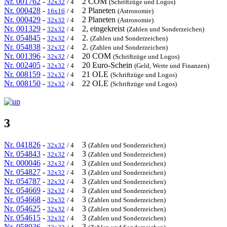
Nr. 001762
-
2 COM
32x32
/ 4
(Schriftzüge und Logos)
Nr. 000428
-
2 Planeten
16x16
/ 4
(Astronomie)
Nr. 000429
-
2 Planeten
32x32
/ 4
(Astronomie)
Nr. 001329
-
2, eingekreist
32x32
/ 4
(Zahlen und Sonderzeichen)
Nr. 054845
-
2.
32x32
/ 4
(Zahlen und Sonderzeichen)
Nr. 054838
-
2.
32x32
/ 4
(Zahlen und Sonderzeichen)
Nr. 001396
-
20 COM
32x32
/ 4
(Schriftzüge und Logos)
Nr. 002405
-
20 Euro-Schein
32x32
/ 4
(Geld, Werte und Finanzen)
Nr. 008159
-
21 OLE
32x32
/ 4
(Schriftzüge und Logos)
Nr. 008150
-
22 OLE
32x32
/ 4
(Schriftzüge und Logos)
3
Nr. 041826
-
3
32x32
/ 4
(Zahlen und Sonderzeichen)
Nr. 054843
-
3
32x32
/ 4
(Zahlen und Sonderzeichen)
Nr. 000046
-
3
32x32
/ 4
(Zahlen und Sonderzeichen)
Nr. 054827
-
3
32x32
/ 4
(Zahlen und Sonderzeichen)
Nr. 054787
-
3
32x32
/ 4
(Zahlen und Sonderzeichen)
Nr. 054669
-
3
32x32
/ 4
(Zahlen und Sonderzeichen)
Nr. 054668
-
3
32x32
/ 4
(Zahlen und Sonderzeichen)
Nr. 054625
-
3
32x32
/ 4
(Zahlen und Sonderzeichen)
Nr. 054615
-
3
32x32
/ 4
(Zahlen und Sonderzeichen)
Nr. 058936
-
3