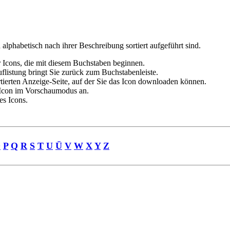
alphabetisch nach ihrer Beschreibung sortiert aufgeführt sind.
er Icons, die mit diesem Buchstaben beginnen.
flistung bringt Sie zurück zum Buchstabenleiste.
rtierten Anzeige-Seite, auf der Sie das Icon downloaden können.
 Icon im Vorschaumodus an.
es Icons.
Ö
P
Q
R
S
T
U
Ü
V
W
X
Y
Z