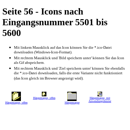
Seite 56 - Icons nach
Eingangsnummer 5501 bis
5600
Mit linkem Mausklick auf das Icon können Sie die *.ico-Datei
downloaden (Windows-Icon-Format).
Mit rechtem Mausklick und 'Bild speichern unter' können Sie das Icon
als Gif abspeichern.
Mit rechtem Mausklick und 'Ziel speichern unter' können Sie ebenfalls
die *.ico-Datei downloaden, falls die erste Variante nicht funktioniert
(das Icon gleich im Browser angezeigt wird).
Hängemappe, offen
Hängemappe, mit
Anwendungsfenster
Hängemappe, offen
Hängemappe