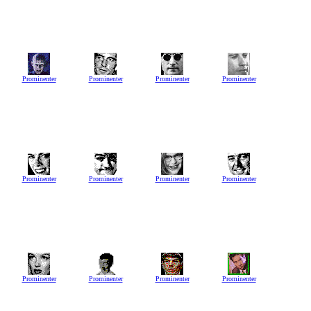
Prominenter
Prominenter
Prominenter
Prominenter
Prominenter
Prominenter
Prominenter
Prominenter
Prominenter
Prominenter
Prominenter
Prominenter