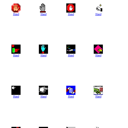
Hand
Hand
Hand
Hand
Hand
Hand
Hand
Hand
Hand
Hand
Hand
Hand