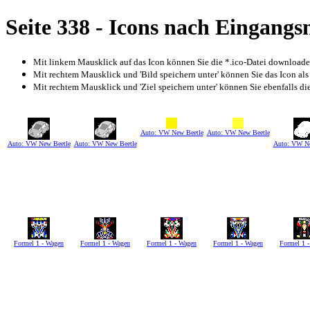
Seite 338 - Icons nach Eingang
Mit linkem Mausklick auf das Icon können Sie die *.ico-Datei download
Mit rechtem Mausklick und 'Bild speichern unter' können Sie das Icon als
Mit rechtem Mausklick und 'Ziel speichern unter' können Sie ebenfalls die 
Auto: VW New Beetle
Auto: VW New Beetle
Auto: VW New Beetle
Auto: VW New Beetle
Auto: VW Ne
Formel 1 - Wagen
Formel 1 - Wagen
Formel 1 - Wagen
Formel 1 - Wagen
Formel 1 