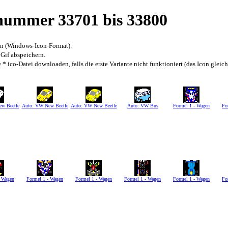
snummer 33701 bis 33800
en (Windows-Icon-Format).
 Gif abspeichern.
*.ico-Datei downloaden, falls die erste Variante nicht funktioniert (das Icon gleic
w Beetle
Auto: VW New Beetle
Auto: VW New Beetle
Auto: VW Bus
Formel 1 - Wagen
Fo
- Wagen
Formel 1 - Wagen
Formel 1 - Wagen
Formel 1 - Wagen
Formel 1 - Wagen
Fo