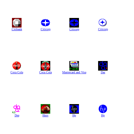
Citibank
Citicorp
Citicorp
Citicorp
Coca Cola
Coca Cola
Mastercard and Visa
Dac
Dea
Hmv
Hp
Hp