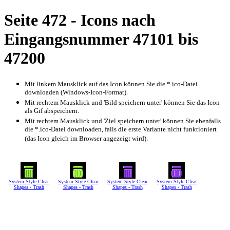
Seite 472 - Icons nach
Eingangsnummer 47101 bis
47200
Mit linkem Mausklick auf das Icon können Sie die *.ico-Datei
downloaden (Windows-Icon-Format).
Mit rechtem Mausklick und 'Bild speichern unter' können Sie das Icon
als Gif abspeichern.
Mit rechtem Mausklick und 'Ziel speichern unter' können Sie ebenfalls
die *.ico-Datei downloaden, falls die erste Variante nicht funktioniert
(das Icon gleich im Browser angezeigt wird).
System Style Clear
System Style Clear
System Style Clear
System Style Clear
Shapes - Trash
Shapes - Trash
Shapes - Trash
Shapes - Trash