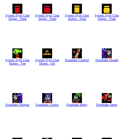
System Style Clear
System Style Clear
System Style Clear
System Style Clear
Shapes - Trash
Shapes - Trash
Shapes - Trash
Shapes - Trash
System Style Clear
System Style Clear
Eisenbahn Controll
Eisenbahn Donald
Shapes - Tree
Shapes - Ufo
Eisenbahn Douglas
Eisenbahn Gordon
Eisenbahn Henry
Eisenbahn James