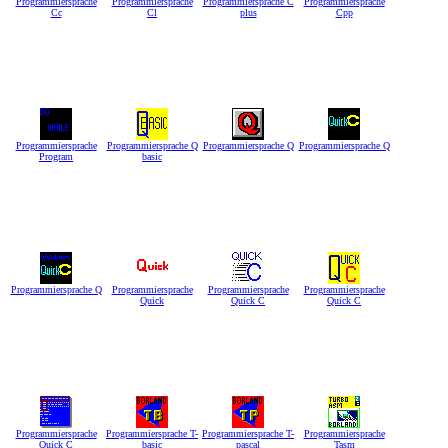
Programmiersprache
Programmiersprache
Programmiersprache C
Programmiersprache
Cc
Cl
plus
Cpp
Programmiersprache
Programmiersprache Q
Programmiersprache Q
Programmiersprache Q
Program
basic
Programmiersprache Q
Programmiersprache
Programmiersprache
Programmiersprache
Quick
Quick C
Quick C
Programmiersprache
Programmiersprache T-
Programmiersprache T-
Programmiersprache
Quick C
basic
pascal
Tasm