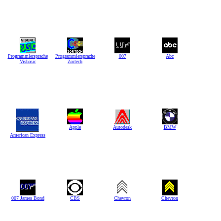
Programmiersprache
Programmiersprache
007
Abc
Visbasic
Zortech
Apple
Autodesk
BMW
American Express
007 James Bond
CBS
Chevron
Chevron