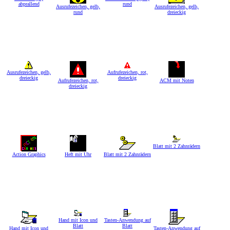
abprallend
rund
Ausrufezeichen, gelb,
Ausrufezeichen, gelb,
rund
dreieckig
Ausrufezeichen, gelb,
Aufrufezeichen, rot,
dreieckig
dreieckig
Aufrufezeichen, rot,
ACM mit Noten
dreieckig
Blatt mit 2 Zahnrädern
Action Graphics
Heft mit Uhr
Blatt mit 2 Zahnrädern
Hand mit Icon und
Tasten-Anwendung auf
Blatt
Blatt
Hand mit Icon und
Tasten-Anwendung auf