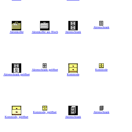
Aktenschrank
Aktenkoffer
Aktenkoffer aus Blech
Aktenschrank
Aktenschrank geöffnet
Kommode
Aktenschrank geöffnet
Kommode
Kommode, geöffnet
Aktenschrank
Kommode, geöffnet
Aktenschrank