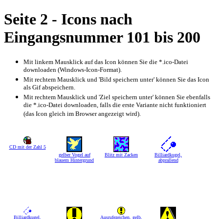
Seite 2 - Icons nach
Eingangsnummer 101 bis 200
Mit linkem Mausklick auf das Icon können Sie die *.ico-Datei
downloaden (Windows-Icon-Format).
Mit rechtem Mausklick und 'Bild speichern unter' können Sie das Icon
als Gif abspeichern.
Mit rechtem Mausklick und 'Ziel speichern unter' können Sie ebenfalls
die *.ico-Datei downloaden, falls die erste Variante nicht funktioniert
(das Icon gleich im Browser angezeigt wird).
CD mit der Zahl 5
gelber Vogel auf
Blitz mit Zacken
Billiardkugel,
blauem Hintergrund
abprallend
Billiardkugel,
Ausrufezeichen, gelb,