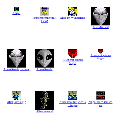
Ampel
Bunsenbrenner mit
Alice im Wunderland
Gefäß
Alien-Gesicht
Alien mit grünen
Augen
Alien mit grünen
Augen
Alien-Gesicht, schmal
Alien-Gesicht
Alien, dreiäugig
Alien Trio mit jeweils
Ampel amerikanisch,
3 Augen
rot
Alien lehnend