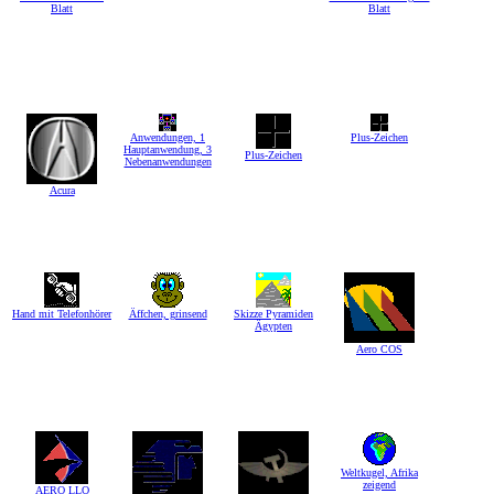
Blatt
Blatt
Anwendungen, 1
Plus-Zeichen
Hauptanwendung, 3
Plus-Zeichen
Nebenanwendungen
Acura
Hand mit Telefonhörer
Äffchen, grinsend
Skizze Pyramiden
Ägypten
Aero COS
Weltkugel, Afrika
zeigend
AERO LLO