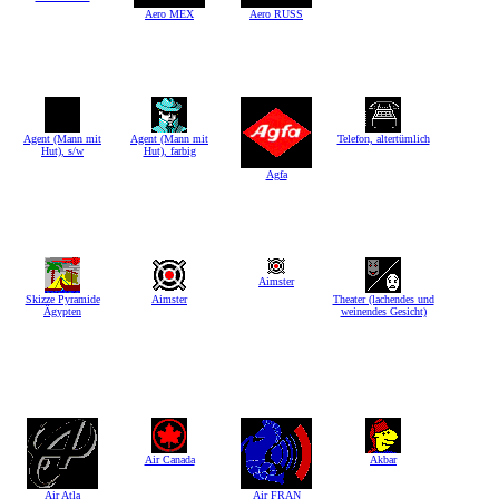
Aero MEX
Aero RUSS
Agent (Mann mit
Agent (Mann mit
Telefon, altertümlich
Hut), s/w
Hut), farbig
Agfa
Aimster
Skizze Pyramide
Aimster
Theater (lachendes und
Ägypten
weinendes Gesicht)
Air Canada
Akbar
Air Atla
Air FRAN