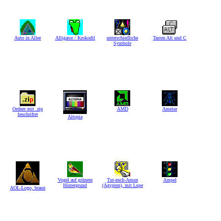
Auto in Allee
Alligator / Krokodil
unterschiedliche
Tasten Alt und C
Symbole
Ordner mit .zip
AMD
Ameise
beschriftet
Altopia
Vogel auf grünem
Tut-ench-Amun
Ampel
Hintergrund
(Ägypten), mit Lupe
AOL-Logo, braun