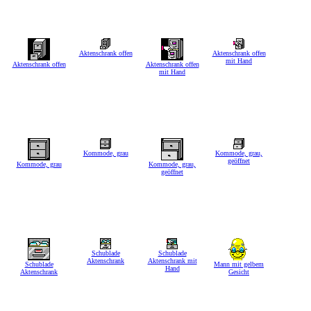
Aktenschrank offen
Aktenschrank offen
mit Hand
Aktenschrank offen
Aktenschrank offen
mit Hand
Kommode, grau
Kommode, grau,
geöffnet
Kommode, grau
Kommode, grau,
geöffnet
Schublade
Schublade
Aktenschrank
Aktenschrank mit
Schublade
Mann mit gelbem
Hand
Aktenschrank
Gesicht