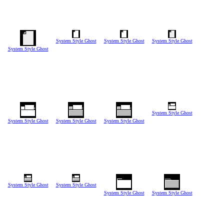
System Style Ghost
System Style Ghost
System Style Ghost
System Style Ghost
System Style Ghost
System Style Ghost
System Style Ghost
System Style Ghost
System Style Ghost
System Style Ghost
System Style Ghost
System Style Ghost