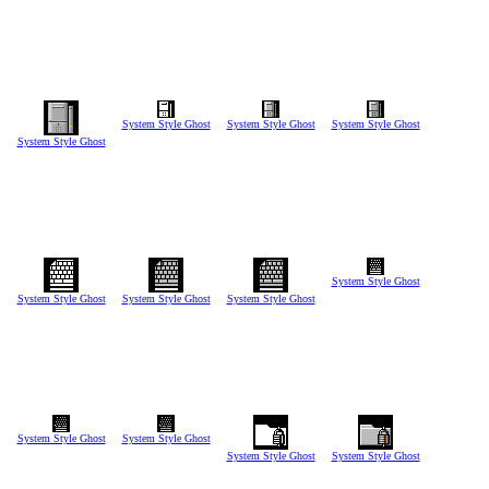
System Style Ghost
System Style Ghost
System Style Ghost
System Style Ghost
System Style Ghost
System Style Ghost
System Style Ghost
System Style Ghost
System Style Ghost
System Style Ghost
System Style Ghost
System Style Ghost