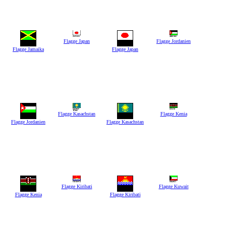
Flagge Japan
Flagge Jordanien
Flagge Jamaika
Flagge Japan
Flagge Kasachstan
Flagge Kenia
Flagge Jordanien
Flagge Kasachstan
Flagge Kiribati
Flagge Kuwait
Flagge Kenia
Flagge Kiribati