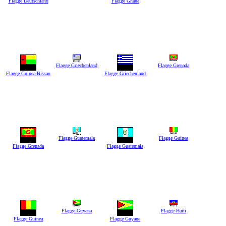
Flagge Deutschland
Flagge Ghana
Flagge Griechenland
Flagge Grenada
Flagge Guinea-Bissau
Flagge Griechenland
Flagge Guatemala
Flagge Guinea
Flagge Grenada
Flagge Guatemala
Flagge Guyana
Flagge Haiti
Flagge Guinea
Flagge Guyana