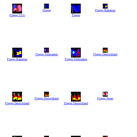
Flagge
Flagge Bahamas
Flagge USA
Flagge
Flagge Südstaaten
Flagge Deutschland
Flagge Bahamas
Flagge Südstaaten
Flagge Deutschland
Flagge Japan
Flagge Deutschland
Flagge Deutschland