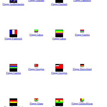
Flagge Finnland
Flagge Frankreich
Flagge Großbritannien
Flagge Finnland
Flagge Gabon
Flagge Gambia
Flagge Frankreich
Flagge Gabon
Flagge Georgien
Flagge Deutschland
Flagge Gambia
Flagge Georgien
Flagge Ghana
Flagge Guinea-Bissau