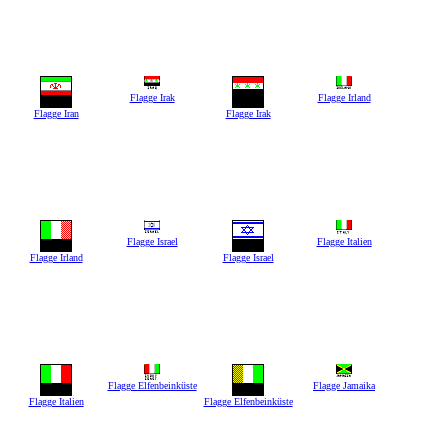
Flagge Irak
Flagge Irland
Flagge Iran
Flagge Irak
Flagge Israel
Flagge Italien
Flagge Irland
Flagge Israel
Flagge Elfenbeinküste
Flagge Jamaika
Flagge Italien
Flagge Elfenbeinküste