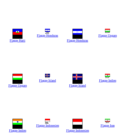
Flagge Honduras
Flagge Ungarn
Flagge Haiti
Flagge Honduras
Flagge Island
Flagge Indien
Flagge Ungarn
Flagge Island
Flagge Indonesien
Flagge Iran
Flagge Indien
Flagge Indonesien