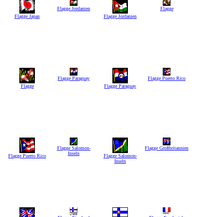
Flagge Jordanien
Flagge
Flagge Japan
Flagge Jordanien
Flagge Paraguay
Flagge Puerto Rico
Flagge
Flagge Paraguay
Flagge Salomon-
Flagge Großbritannien
Inseln
Flagge Puerto Rico
Flagge Salomon-
Inseln