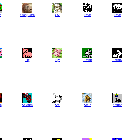
s
Orang Utan
Owl
Panda
Panda
Pig
Pigs
Rabbit
Rabbit2
n
Salaman
Seal
Seal2
Sealion