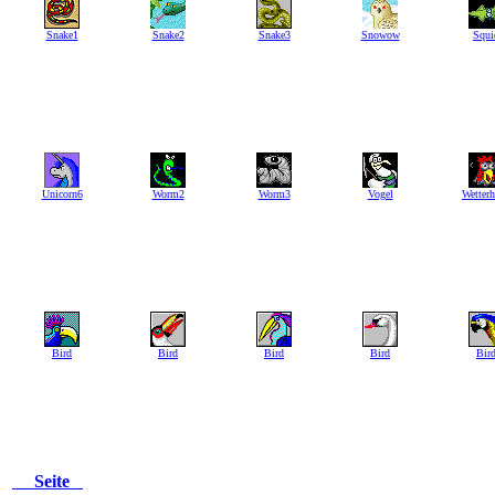
Snake1
Snake2
Snake3
Snowow
Squi
Unicorn6
Worm2
Worm3
Vogel
Wetter
Bird
Bird
Bird
Bird
Bir
Seite