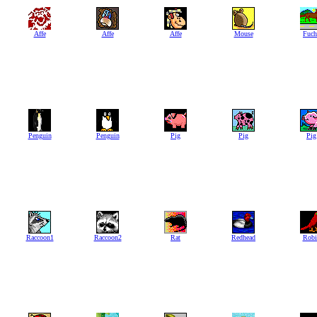
Affe
Affe
Affe
Mouse
Fuch
Penguin
Penguin
Pig
Pig
Pig
Raccoon1
Raccoon2
Rat
Redhead
Robi