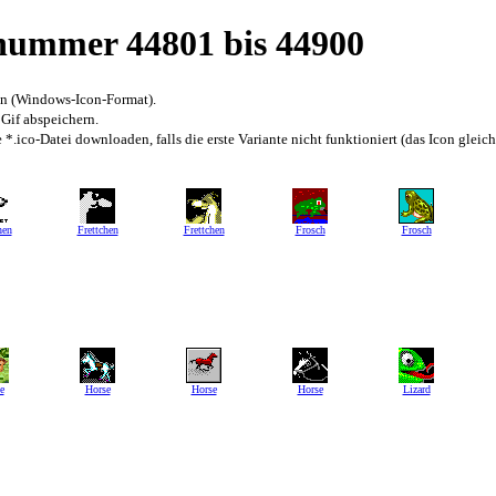
snummer 44801 bis 44900
en (Windows-Icon-Format).
 Gif abspeichern.
*.ico-Datei downloaden, falls die erste Variante nicht funktioniert (das Icon gleic
hen
Frettchen
Frettchen
Frosch
Frosch
e
Horse
Horse
Horse
Lizard