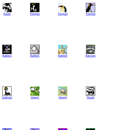
Panda
Penguin
Penguin
Penguin
Rabbit3
Rabbit5
Rabbit6
Raccoon
Sealion2
Sheep2
Sheep3
Skunk