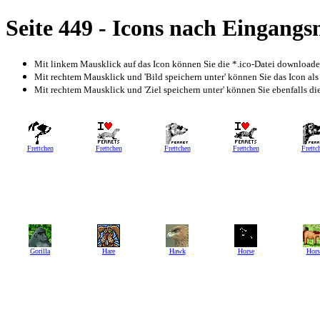
Seite 449 - Icons nach Eingang
Mit linkem Mausklick auf das Icon können Sie die *.ico-Datei download
Mit rechtem Mausklick und 'Bild speichern unter' können Sie das Icon als
Mit rechtem Mausklick und 'Ziel speichern unter' können Sie ebenfalls die 
Frettchen
Frettchen
Frettchen
Frettchen
Frettc
Gorilla
Hare
Hawk
Horse
Hors