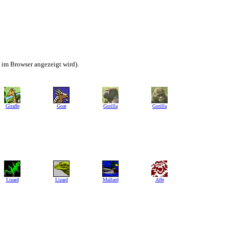
h im Browser angezeigt wird).
Giraffe
Goat
Gorilla
Gorilla
Lizard
Lizard
Mallard
Affe