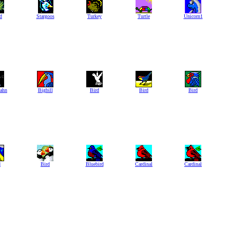
d
Stargoos
Turkey
Turtle
Unicorn1
hahn
Bigbill
Bird
Bird
Bird
d
Bird
Bluebird
Cardinal
Cardinal