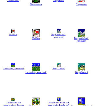
Tannenbaum
Siegerkranz
Tannenbaum
Siegerkranz
Mailbox
Berglandschaft,
verschneit
Mailbox
Berglandschaft,
verschneit
Landschaft, verschneit
Berg-Gasthof
Landschaft, verschneit
Berg-Gasthof
Christbaum vor
Fenster mit Blick auf
zugeschneitem Fenster
verschneite Landschaft