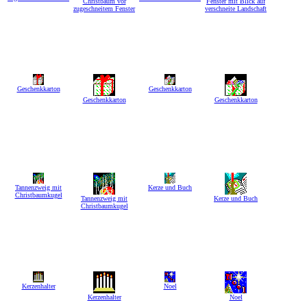
Christbaum vor
Fenster mit Blick auf
zugeschneitem Fenster
verschneite Landschaft
Geschenkkarton
Geschenkkarton
Geschenkkarton
Geschenkkarton
Tannenzweig mit
Kerze und Buch
Christbaumkugel
Tannenzweig mit
Kerze und Buch
Christbaumkugel
Kerzenhalter
Noel
Kerzenhalter
Noel