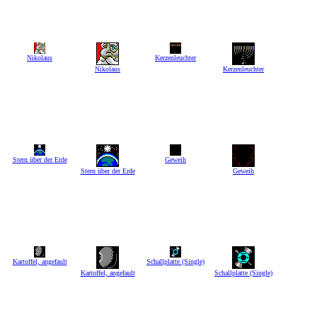
Nikolaus
Kerzenleuchter
Nikolaus
Kerzenleuchter
Stern über der Erde
Geweih
Stern über der Erde
Geweih
Kartoffel, angefault
Schallplatte (Single)
Kartoffel, angefault
Schallplatte (Single)