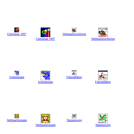
Christmas 1997
Weihnachtsschlitten
Christmas 1997
Weihnachtsschlitten
Schneemann
Fahrradfahrer
Schneemann
Fahrradfahrer
Weihnachtsmann
Tannenzweig
Weihnachtsmann
Tannenzweig