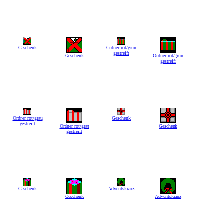
Geschenk
Ordner rot/grün
gestreift
Geschenk
Ordner rot/grün
gestreift
Ordner rot/grau
Geschenk
gestreift
Ordner rot/grau
Geschenk
gestreift
Geschenk
Adventskranz
Geschenk
Adventskranz