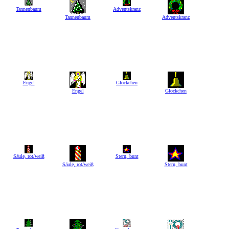
Tannenbaum
Adventskranz
Tannenbaum
Adventskranz
Engel
Glöckchen
Engel
Glöckchen
Säule, rot/weiß
Stern, bunt
Säule, rot/weiß
Stern, bunt