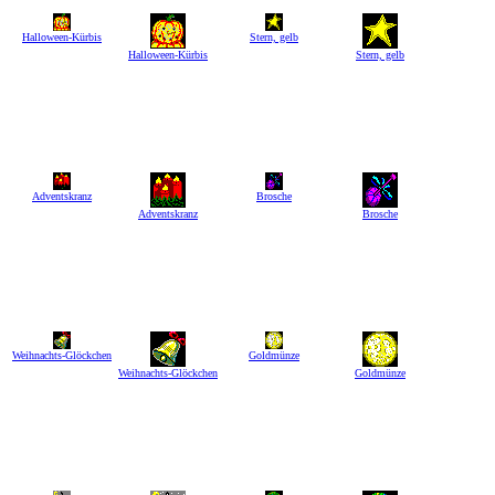
Halloween-Kürbis
Stern, gelb
Halloween-Kürbis
Stern, gelb
Adventskranz
Brosche
Adventskranz
Brosche
Weihnachts-Glöckchen
Goldmünze
Weihnachts-Glöckchen
Goldmünze