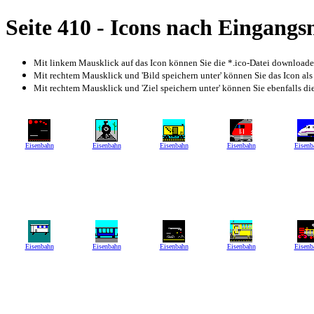
Seite 410 - Icons nach Eingang
Mit linkem Mausklick auf das Icon können Sie die *.ico-Datei download
Mit rechtem Mausklick und 'Bild speichern unter' können Sie das Icon als
Mit rechtem Mausklick und 'Ziel speichern unter' können Sie ebenfalls die 
Eisenbahn
Eisenbahn
Eisenbahn
Eisenbahn
Eisenb
Eisenbahn
Eisenbahn
Eisenbahn
Eisenbahn
Eisenb