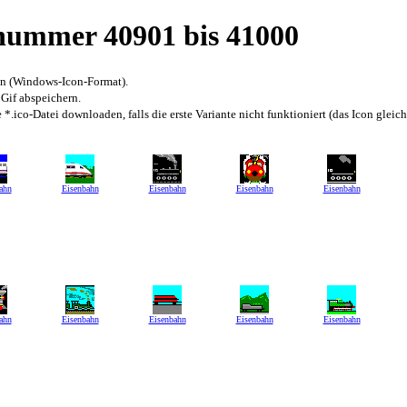
snummer 40901 bis 41000
en (Windows-Icon-Format).
 Gif abspeichern.
*.ico-Datei downloaden, falls die erste Variante nicht funktioniert (das Icon gleic
ahn
Eisenbahn
Eisenbahn
Eisenbahn
Eisenbahn
ahn
Eisenbahn
Eisenbahn
Eisenbahn
Eisenbahn