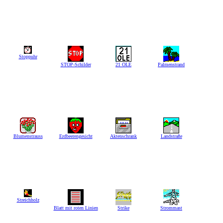
Stoppuhr
STOP-Schilder
21 OLE
Palmenstrand
Blumenstrauss
Erdbeerengesicht
Aktenschrank
Landstraße
Streichholz
Blatt mit roten Linien
Strike
Strommast