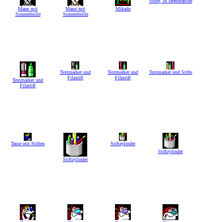
Stifte, in Hemdtasche
Mann mit
Mann mit
Mikado
Sonnenbrille
Sonnenbrille
Textmarker und
Textmarker und
Textmarker und Stifte
Filzstift
Filzstift
Textmarker und
Filzstift
Tasse mit Stiften
Stiftzylinder
Stiftzylinder
Stiftzylinder