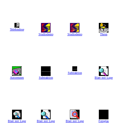
Telefondose
Studiodemo
Studiodemo
Thron
Subtraktion
Autorennen
Subtraktion
Blatt mit Lupe
Blatt mit Lupe
Blatt mit Lupe
Blatt mit Lupe
Fernglas