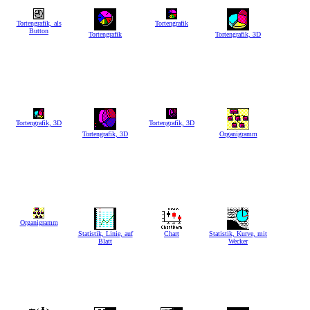
Tortengrafik, als
Tortengrafik
Button
Tortengrafik
Tortengrafik, 3D
Tortengrafik, 3D
Tortengrafik, 3D
Tortengrafik, 3D
Organigramm
Organigramm
Statistik, Linie, auf
Chart
Statistik, Kurve, mit
Blatt
Wecker