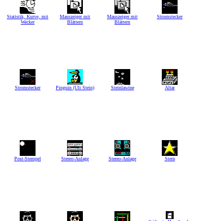
Statistik, Kurve, mit
Mauszeiger mit
Mauszeiger mit
Stromstecker
Wecker
Blättern
Blättern
Stromstecker
Pinguin (Uli Stein)
Steinlawine
Altar
Post-Stempel
Stereo-Anlage
Stereo-Anlage
Stern