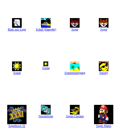
Blatt mit Lupe
Schiff (Dampfer)
Suger
Suger
Sonne
Sonne
Sonnenuntergang
Smiley
Notizblöcke
Super-Chicken
Superbowl 31
Super Mario