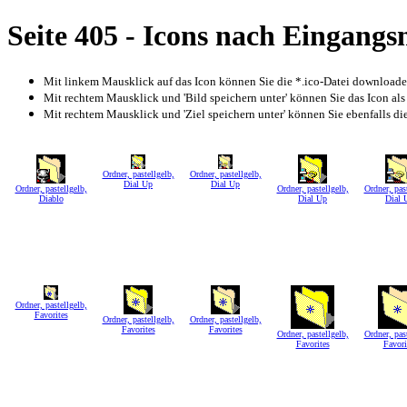
Seite 405 - Icons nach Eingang
Mit linkem Mausklick auf das Icon können Sie die *.ico-Datei download
Mit rechtem Mausklick und 'Bild speichern unter' können Sie das Icon als
Mit rechtem Mausklick und 'Ziel speichern unter' können Sie ebenfalls die 
Ordner, pastellgelb,
Ordner, pastellgelb,
Dial Up
Dial Up
Ordner, pastellgelb,
Ordner, pastellgelb,
Ordner, past
Diablo
Dial Up
Dial 
Ordner, pastellgelb,
Favorites
Ordner, pastellgelb,
Ordner, pastellgelb,
Favorites
Favorites
Ordner, pastellgelb,
Ordner, past
Favorites
Favori