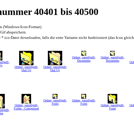
snummer 40401 bis 40500
en (Windows-Icon-Format).
 Gif abspeichern.
*.ico-Datei downloaden, falls die erste Variante nicht funktioniert (das Icon gleic
Ordner, pastellgelb,
Ordner, pastellgelb,
Documents
Documents
ellgelb,
Ord
Up
Ordner, pastellgelb,
Ordner, pastellgelb,
Dial Up
Dial Up
Ordner, pastellgelb,
Ordner, pastellgelb,
Fonts
Fonts
Ordner, pastellgelb,
Ordner, pastellgelb,
Ord
Folder - Compressed
Fonts
ellgelb,
tes