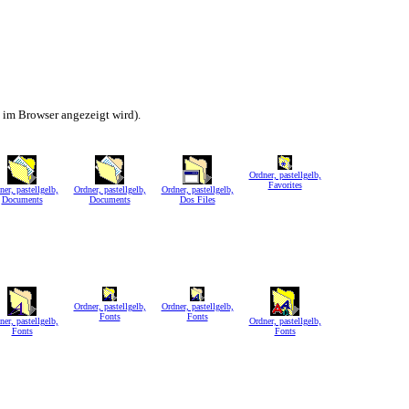
h im Browser angezeigt wird).
Ordner, pastellgelb,
Favorites
ner, pastellgelb,
Ordner, pastellgelb,
Ordner, pastellgelb,
Documents
Documents
Dos Files
Ordner, pastellgelb,
Ordner, pastellgelb,
Fonts
Fonts
ner, pastellgelb,
Ordner, pastellgelb,
Fonts
Fonts