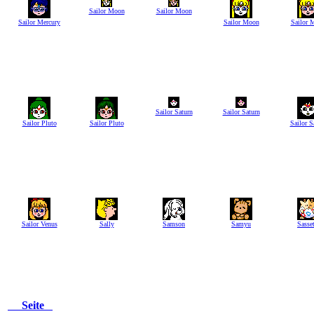
Sailor Moon
Sailor Moon
Sailor Mercury
Sailor Moon
Sailor 
Sailor Saturn
Sailor Saturn
Sailor Pluto
Sailor Pluto
Sailor S
Sailor Venus
Sally
Samson
Samyu
Sasset
Seite