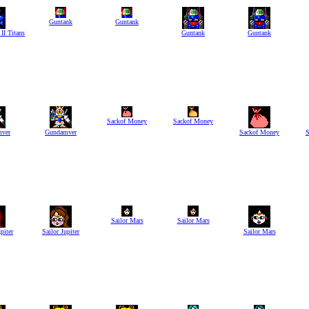
Guntank
Guntank
I Titans
Guntank
Guntank
Sackof Money
Sackof Money
ver
Gundamver
Sackof Money
S
Sailor Mars
Sailor Mars
piter
Sailor Jupiter
Sailor Mars