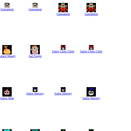
Guncannon
Guncannon
Guncannon
Guncannon
Sailor Chibi Chibi
Sailor Chibi Chibi
ackof Money
Sad Single
Sailor Mercury
Sailor Mercury
Sailor Mars
Sailor Mercury