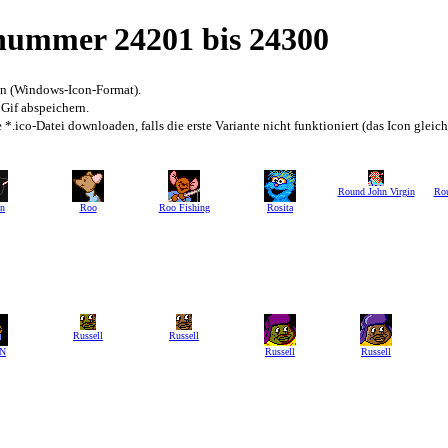
snummer 24201 bis 24300
en (Windows-Icon-Format).
 Gif abspeichern.
*.ico-Datei downloaden, falls die erste Variante nicht funktioniert (das Icon gleic
Round John Virgin
Rou
n
Roo
Roo Fishing
Rosita
Russell
Russell
 N
Russell
Russell