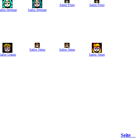
Sailor Pluto
Sailor Pluto
ailor Neptune
Sailor Neptune
Sailor Venus
Sailor Venus
Sailor Uranus
Sailor Venus
Seite