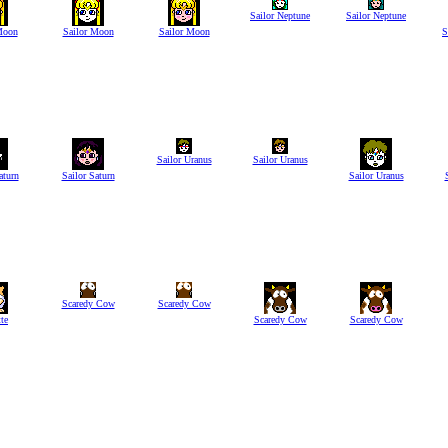
Sailor Neptune
Sailor Neptune
Moon
Sailor Moon
Sailor Moon
S
Sailor Uranus
Sailor Uranus
aturn
Sailor Saturn
Sailor Uranus
Scaredy Cow
Scaredy Cow
te
Scaredy Cow
Scaredy Cow