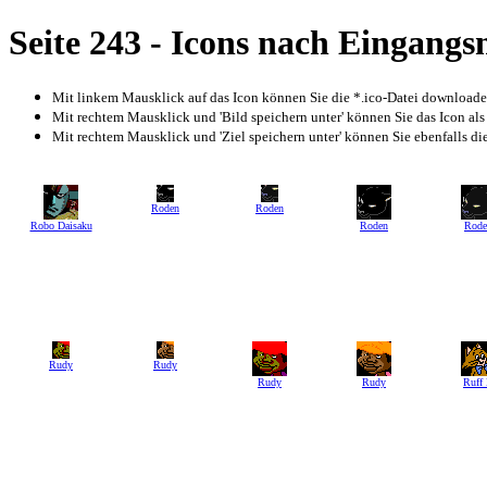
Seite 243 - Icons nach Eingang
Mit linkem Mausklick auf das Icon können Sie die *.ico-Datei download
Mit rechtem Mausklick und 'Bild speichern unter' können Sie das Icon als
Mit rechtem Mausklick und 'Ziel speichern unter' können Sie ebenfalls die 
Roden
Roden
Robo Daisaku
Roden
Rode
Rudy
Rudy
Rudy
Rudy
Ruff