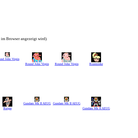
h im Browser angezeigt wird).
nd John Virgin
Round John Virgin
Round John Virgin
Rozemieke
Gundam Mk II AEUG
Gundam Mk II AEUG
Rutger
Gundam Mk II AEUG