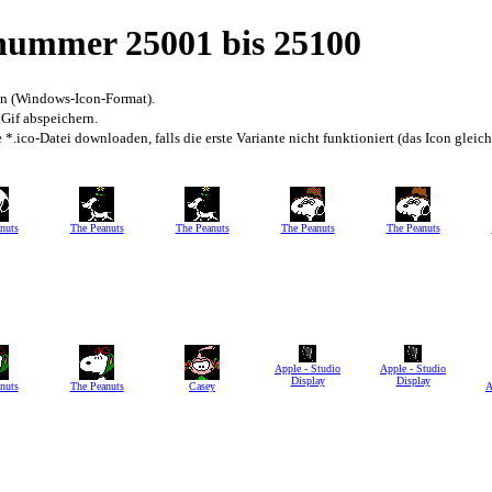
snummer 25001 bis 25100
en (Windows-Icon-Format).
 Gif abspeichern.
*.ico-Datei downloaden, falls die erste Variante nicht funktioniert (das Icon gleic
nuts
The Peanuts
The Peanuts
The Peanuts
The Peanuts
Apple - Studio
Apple - Studio
Display
Display
nuts
The Peanuts
Casey
A