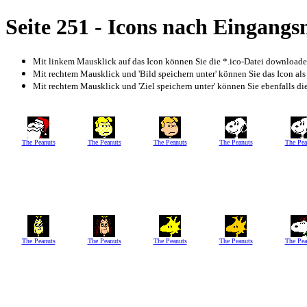
Seite 251 - Icons nach Eingang
Mit linkem Mausklick auf das Icon können Sie die *.ico-Datei download
Mit rechtem Mausklick und 'Bild speichern unter' können Sie das Icon als
Mit rechtem Mausklick und 'Ziel speichern unter' können Sie ebenfalls die 
The Peanuts
The Peanuts
The Peanuts
The Peanuts
The Pea
The Peanuts
The Peanuts
The Peanuts
The Peanuts
The Pea