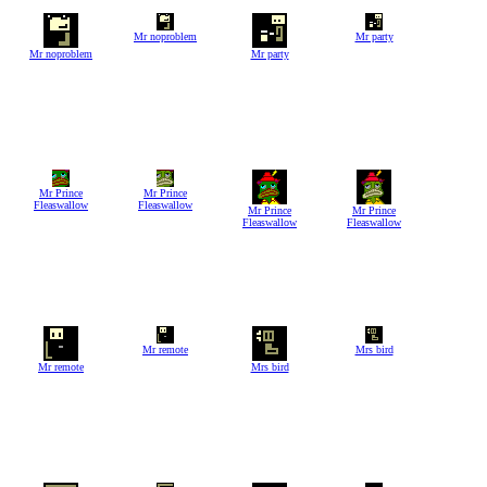
Mr noproblem
Mr party
Mr noproblem
Mr party
Mr Prince
Mr Prince
Fleaswallow
Fleaswallow
Mr Prince
Mr Prince
Fleaswallow
Fleaswallow
Mr remote
Mrs bird
Mr remote
Mrs bird