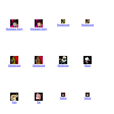
Mushmouth
Mushmouth
Murasame Kenji
Murasame Kenji
Mushmouth
Mushmouth
Mushroom
Musti
Neflite
Neflite
Nala
Nat