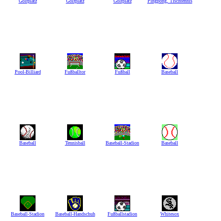
Golfplatz
Golfplatz
Golfplatz
Pingpong, Tischtennis
Pool-Billiard
Fußballtor
Fußball
Baseball
Baseball
Tennisball
Baseball-Stadion
Baseball
Baseball-Stadion
Baseball-Handschuh
Fußballstadion
Whitesox