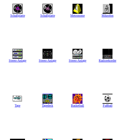
Schallplatte
Schallplatte
Metronome
Mikrofon
Stereo-Anlage
Stereo-Anlage
Stereo-Anlage
Radiorekorder
Tape
Tapedeck
Basketball
Fußball