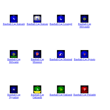
Baseball-Cap Kansash
Baseball-Cap Kansasr
Baseball-Cap Losangel
Baseball-Cap
Milwaukh
Baseball-Cap
Baseball-Cap
Baseball-Cap Montreal
Baseball-Cap Nymets
Milwaukr
Minnesot
Baseball-Cap
Baseball-Cap
Baseball-Cap Oaklandr
Baseball-Cap Philadeh
Nyyankee
Oaklandh