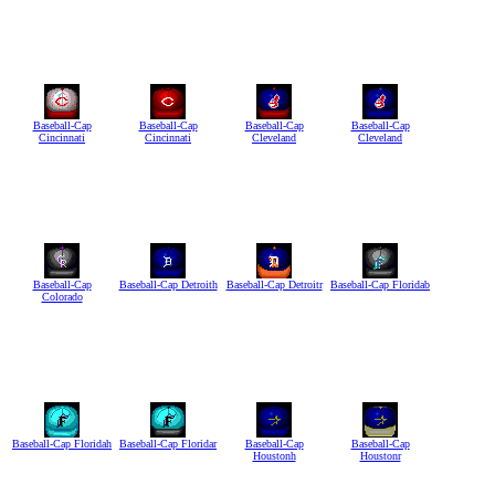
Baseball-Cap
Baseball-Cap
Baseball-Cap
Baseball-Cap
Cincinnati
Cincinnati
Cleveland
Cleveland
Baseball-Cap
Baseball-Cap Detroith
Baseball-Cap Detroitr
Baseball-Cap Floridab
Colorado
Baseball-Cap Floridah
Baseball-Cap Floridar
Baseball-Cap
Baseball-Cap
Houstonh
Houstonr