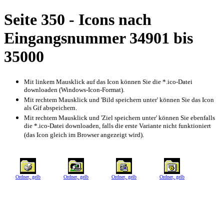
Seite 350 - Icons nach
Eingangsnummer 34901 bis
35000
Mit linkem Mausklick auf das Icon können Sie die *.ico-Datei
downloaden (Windows-Icon-Format).
Mit rechtem Mausklick und 'Bild speichern unter' können Sie das Icon
als Gif abspeichern.
Mit rechtem Mausklick und 'Ziel speichern unter' können Sie ebenfalls
die *.ico-Datei downloaden, falls die erste Variante nicht funktioniert
(das Icon gleich im Browser angezeigt wird).
Ordner, gelb
Ordner, gelb
Ordner, gelb
Ordner, gelb