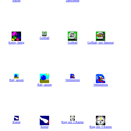
Ballon
Dartscheibe
Golfball
Kreise, farbig
Golfball
Golfball, mit Hammer
Ball, aussen
Wellenreiten
Ball, aussen
Wellenreiten
Komet
Ring mit 3 Rauten
Komet
Ring mit 3 Rauten