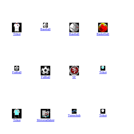
Baseball
Trikot
Baseball
Basketball
Fußball
Trikot
Fußball
SF
Turnschuh
Trikot
Trikot
Motorradfahrer