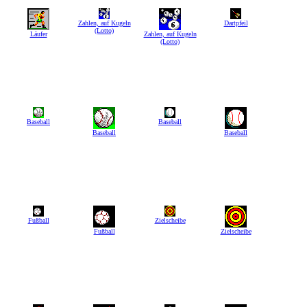
Zahlen, auf Kugeln
Dartpfeil
(Lotto)
Läufer
Zahlen, auf Kugeln
(Lotto)
Baseball
Baseball
Baseball
Baseball
Fußball
Zielscheibe
Fußball
Zielscheibe