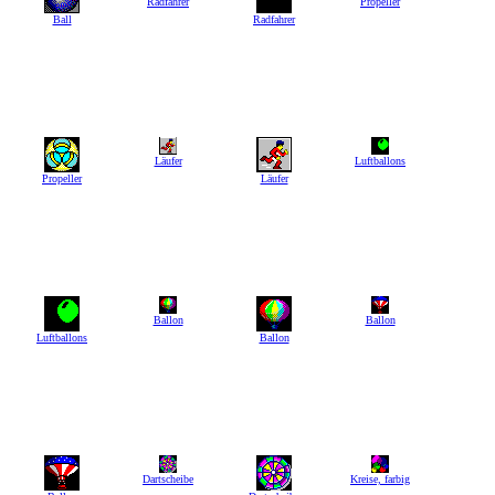
Radfahrer
Propeller
Ball
Radfahrer
Läufer
Luftballons
Propeller
Läufer
Ballon
Ballon
Luftballons
Ballon
Dartscheibe
Kreise, farbig