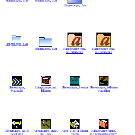
Hängemappe, blau
Hängemappe, blau
Hängemappe, blau
Hängemappe, blau
Hängemappe, blau
Hängemappe, rosa,
Hängemappe, rosa,
mit kleinem a
mit kleinem a
Hängemappe,
Hängemappe, mit
Hängemappe, Agenda
Hängemappe, teilweise
blau/gold
Blättern
wegradiert
Hängemappe, aus Ei
Hängemappe, braun,
Hand, Blatt in Ordner
Hängemappe, braun,
geschlüpft
mit Lupe
legend
mit herausschauendem