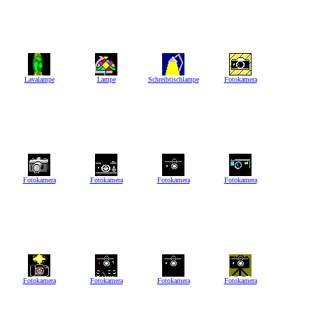
Lavalampe
Lampe
Schreibtischlampe
Fotokamera
Fotokamera
Fotokamera
Fotokamera
Fotokamera
Fotokamera
Fotokamera
Fotokamera
Fotokamera