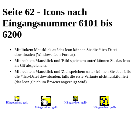
Seite 62 - Icons nach
Eingangsnummer 6101 bis
6200
Mit linkem Mausklick auf das Icon können Sie die *.ico-Datei
downloaden (Windows-Icon-Format).
Mit rechtem Mausklick und 'Bild speichern unter' können Sie das Icon
als Gif abspeichern.
Mit rechtem Mausklick und 'Ziel speichern unter' können Sie ebenfalls
die *.ico-Datei downloaden, falls die erste Variante nicht funktioniert
(das Icon gleich im Browser angezeigt wird).
Hängeordner, gelb
Hängeordner, gelb
Hängeordner, gelb
Hängeordner, gelb