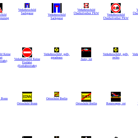
Verkehrsschild
Verkehrsschild
V
Sackgasse
Überholverbot PKW
Übe
schild
Verkehrsschild
Verkehrsschild
reuzung
Sackgasse
Überholverbot PKW
ild Keine
Verkehrsschild, gelb,
Verkehrsschild, gelb,
Verk
rt
geradeaus
rechts
Verkehrsschild Keine
Auto, rot
traße)
Einfahrt
(Einbahnstraße)
d Bonn
Ortsschild Berlin
Ortsschild Bonn
Ortsschild Berlin
Rennwagen, rot