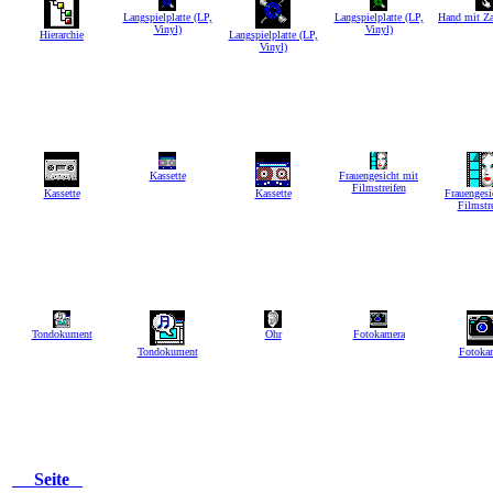
Langspielplatte (LP,
Langspielplatte (LP,
Hand mit Za
Vinyl)
Vinyl)
Hierarchie
Langspielplatte (LP,
Vinyl)
Kassette
Frauengesicht mit
Filmstreifen
Kassette
Kassette
Frauengesi
Filmstr
Tondokument
Ohr
Fotokamera
Tondokument
Fotoka
Seite