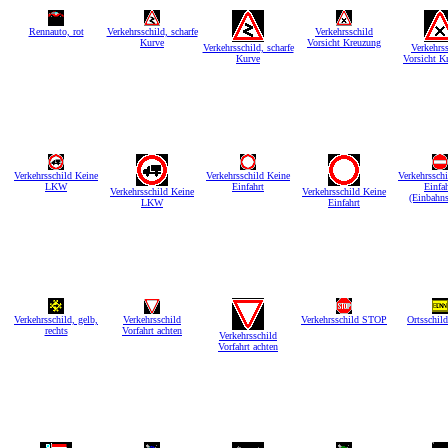
Rennauto, rot
Verkehrsschild, scharfe
Verkehrsschild
Kurve
Vorsicht Kreuzung
Verkehrsschild, scharfe
Verkehrs
Kurve
Vorsicht K
Verkehrsschild Keine
Verkehrsschild Keine
Verkehrssch
LKW
Einfahrt
Einfah
Verkehrsschild Keine
Verkehrsschild Keine
(Einbahns
LKW
Einfahrt
Verkehrsschild, gelb,
Verkehrsschild
Verkehrsschild STOP
Ortsschil
rechts
Vorfahrt achten
Verkehrsschild
Vorfahrt achten