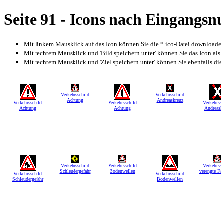
Seite 91 - Icons nach Eingangs
Mit linkem Mausklick auf das Icon können Sie die *.ico-Datei download
Mit rechtem Mausklick und 'Bild speichern unter' können Sie das Icon als
Mit rechtem Mausklick und 'Ziel speichern unter' können Sie ebenfalls die 
Verkehrsschild
Verkehrsschild
Achtung
Andreaskreuz
Verkehrsschild
Verkehrsschild
Verkehrs
Achtung
Achtung
Andreas
Verkehrsschild
Verkehrsschild
Verkehrs
Schleudergefahr
Bodenwellen
verengte F
Verkehrsschild
Verkehrsschild
Schleudergefahr
Bodenwellen