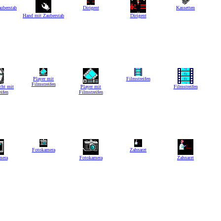
uberstab
Dirigent
Kassetten
Hand mit Zauberstab
Dirigent
Player mit
Filmstreifen
Filmstreifen
cht mit
Player mit
Filmstreifen
eifen
Filmstreifen
Fotokamera
Zahnarzt
mera
Fotokamera
Zahnarzt