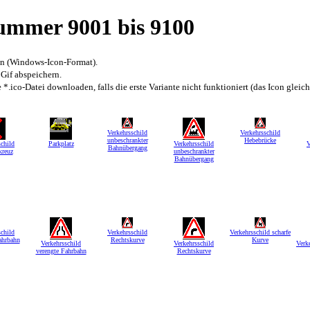
nummer 9001 bis 9100
en (Windows-Icon-Format).
 Gif abspeichern.
*.ico-Datei downloaden, falls die erste Variante nicht funktioniert (das Icon gleic
Verkehrsschild
Verkehrsschild
unbeschrankter
Hebebrücke
schild
Parkplatz
Verkehrsschild
V
Bahnübergang
kreuz
unbeschrankter
Bahnübergang
schild
Verkehrsschild
Verkehrsschild scharfe
ahrbahn
Rechtskurve
Kurve
Verkehrsschild
Verkehrsschild
Verke
verengte Fahrbahn
Rechtskurve