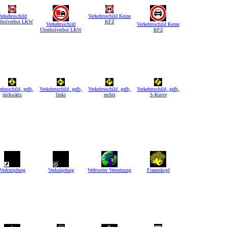
erkehrsschild
Verkehrsschild Keine
rholverbot LKW
KFZ
Verkehrsschild
Verkehrsschild Keine
Überholverbot LKW
KFZ
ehrsschild, gelb,
Verkehrsschild, gelb,
Verkehrsschild, gelb,
Verkehrsschild, gelb,
rückwärts
links
rechts
S-Kurve
Verknüpfung
Verknüpfung
Weltweite Vernetzung
Frauenkopf