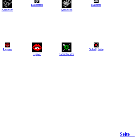
Kassetten
Kassette
Kassetten
Kassetten
Lippen
Schallplatte
Lippen
Schallplatte
Seite