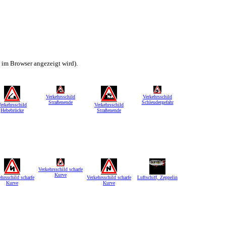
h im Browser angezeigt wird).
Verkehrsschild
Verkehrsschild
Straßenende
Schleudergefahr
erkehrsschild
Verkehrsschild
Hebebrücke
Straßenende
Verkehrsschild scharfe
Kurve
hrsschild scharfe
Verkehrsschild scharfe
Luftschiff, Zeppelin
Kurve
Kurve