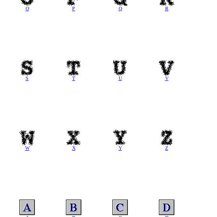
O
P
Q
R
S
T
U
V
W
X
Y
Z