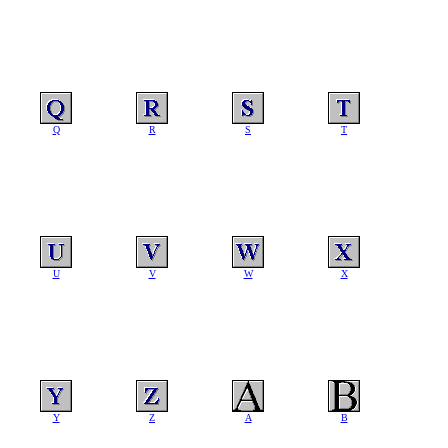
Q
R
S
T
U
V
W
X
Y
Z
A
B