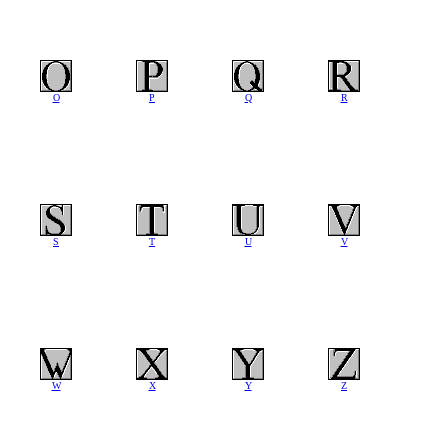
O
P
Q
R
S
T
U
V
W
X
Y
Z