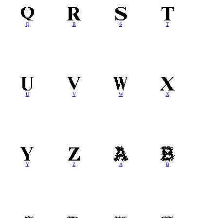
Q
R
S
T
U
V
W
X
Y
Z
A
B