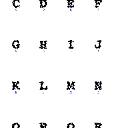
C
D
E
F
G
H
I
J
K
L
M
N