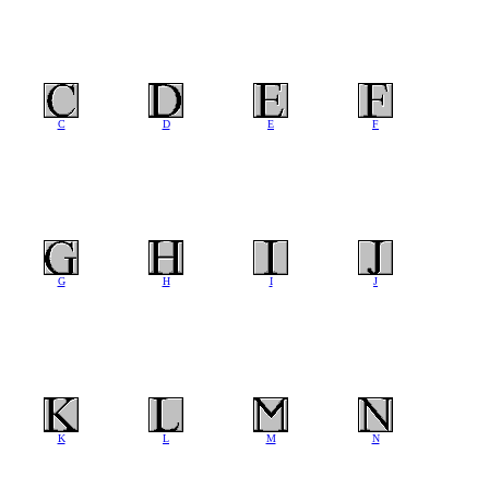
C
D
E
F
G
H
I
J
K
L
M
N