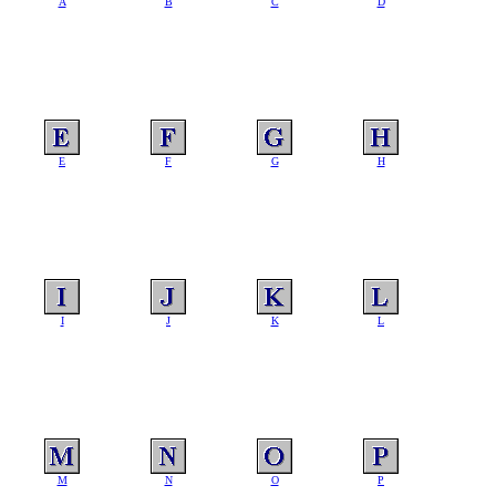
A
B
C
D
E
F
G
H
I
J
K
L
M
N
O
P