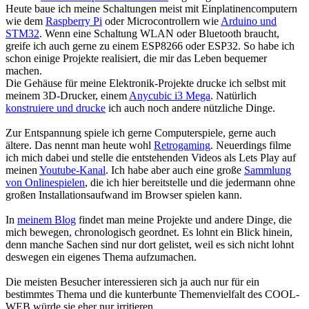
Heute baue ich meine Schaltungen meist mit Einplatinencomputern
wie dem
Raspberry Pi
oder Microcontrollern wie
Arduino und
STM32
. Wenn eine Schaltung WLAN oder Bluetooth braucht,
greife ich auch gerne zu einem ESP8266 oder ESP32. So habe ich
schon einige Projekte realisiert, die mir das Leben bequemer
machen.
Die Gehäuse für meine Elektronik-Projekte drucke ich selbst mit
meinem 3D-Drucker, einem
Anycubic i3 Mega
. Natürlich
konstruiere und drucke
ich auch noch andere nützliche Dinge.
Zur Entspannung spiele ich gerne Computerspiele, gerne auch
ältere. Das nennt man heute wohl
Retrogaming
. Neuerdings filme
ich mich dabei und stelle die entstehenden Videos als Lets Play auf
meinen
Youtube-Kanal
. Ich habe aber auch eine große
Sammlung
von Onlinespielen
, die ich hier bereitstelle und die jedermann ohne
großen Installationsaufwand im Browser spielen kann.
In
meinem Blog
findet man meine Projekte und andere Dinge, die
mich bewegen, chronologisch geordnet. Es lohnt ein Blick hinein,
denn manche Sachen sind nur dort gelistet, weil es sich nicht lohnt
deswegen ein eigenes Thema aufzumachen.
Die meisten Besucher interessieren sich ja auch nur für ein
bestimmtes Thema und die kunterbunte Themenvielfalt des COOL-
WEB würde sie eher nur irritieren.