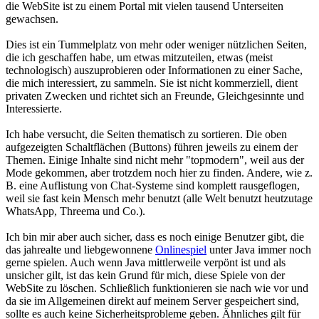
die WebSite ist zu einem Portal mit vielen tausend Unterseiten
gewachsen.
Dies ist ein Tummelplatz von mehr oder weniger nützlichen Seiten,
die ich geschaffen habe, um etwas mitzuteilen, etwas (meist
technologisch) auszuprobieren oder Informationen zu einer Sache,
die mich interessiert, zu sammeln. Sie ist nicht kommerziell, dient
privaten Zwecken und richtet sich an Freunde, Gleichgesinnte und
Interessierte.
Ich habe versucht, die Seiten thematisch zu sortieren. Die oben
aufgezeigten Schaltflächen (Buttons) führen jeweils zu einem der
Themen. Einige Inhalte sind nicht mehr "topmodern", weil aus der
Mode gekommen, aber trotzdem noch hier zu finden. Andere, wie z.
B. eine Auflistung von Chat-Systeme sind komplett rausgeflogen,
weil sie fast kein Mensch mehr benutzt (alle Welt benutzt heutzutage
WhatsApp, Threema und Co.).
Ich bin mir aber auch sicher, dass es noch einige Benutzer gibt, die
das jahrealte und liebgewonnene
Onlinespiel
unter Java immer noch
gerne spielen. Auch wenn Java mittlerweile verpönt ist und als
unsicher gilt, ist das kein Grund für mich, diese Spiele von der
WebSite zu löschen. Schließlich funktionieren sie nach wie vor und
da sie im Allgemeinen direkt auf meinem Server gespeichert sind,
sollte es auch keine Sicherheitsprobleme geben. Ähnliches gilt für