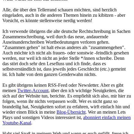
Alle, die über den Tellerrand schauen möchten, sind herzlich
eingeladen, auch in die anderen Themen hinein zu kibitzen - aber
Vorsicht, es könnte stellenweise nerdig werden!
Ich verwende übrigens die alte deutsche Rechtschreibung in Sachen
Zusammenschreibung, weil durch das neue, andauernde
Auseinanderschreiben Wortbedeutungen verloren gehen.
"Zusammen gehen" ist halt etwas anderes als "zusammengehen".
Auch möchte ich nicht als frauen- oder sonstwie -feindlich gesehen
werden, nur weil ich nicht an jeder Stelle */innen schreibe. Denn
das stört doch sehr den Lesefluss und ich finde, dass es
selbstverständlich ist, dass jeweils jedes Geschlecht (etc.) gemeint
ist. Ich halte von dem ganzen Genderwahn nichts.
Es gibt übrigens keinen RSS-Feed oder Newsletter. Aber es gibt
meinen
Twitter-Account
, über den ich wichtige Neuigkeiten, die
sich auf der Website tun, berichte. Es empfiehlt sich also, mir hier zu
folgen, wenn ihr nichts verpassen wollt. Wer es nicht ganz so
brandeilig hat, Neuigkeiten sofort zu erfahren, wirft einfach hin und
wieder einen Blick in meine
Blog-Übersicht
. Wer an meinen Lets
Plays und sonstigen Videos interessiert ist,
abonniert einfach meinen
Youtube-Kanal
.
Habt viel Spaß in meinem Web und wenn es euch gefällt, freue ich