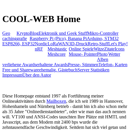
COOL-WEB Home
Geo
Krypto
Blog
Elektronik und Geek Stuff
Mikro-Controller
caching
grafie
Raspberry Pi (Pico), Banana Pi
Arduino, STM32
ESP8266, ESP32
Nordic
LoRaWAN
3D-Druck
Retro-Stuff
Let's Play!
nRF
Meshtastic
Online Spiele
Witze
Zitate
Icons
Meshcore
Mouse- Pointer
Photo
Wetter
Alben
verliehene Awards
erhaltene Awards
Presse- Stimmen
Telefon- Karten
Free und Shareware
ehemalig. Gästebuch
Server Statistiken
Impressum
Über den Autor
Diese Homepage entstand 1997 als Fortführung meiner
Onlineaktivitäten durch
Mailboxen
, die ich seit 1989 in Hannover,
Hohenhameln und Nürnberg betrieb - damit bin ich also schon mehr
als 35 Jahre "Onlinedienstanbieter", oder wie man das auch nennen
will. VT100 und ANSI-Codes tauschten Ihre Plätze mit HMTL und
Javascript, aus dem Modem mit 2400 bps wurde die
zehntausendfache Geschwindigkeit. Seitdem hat sich viel getan und