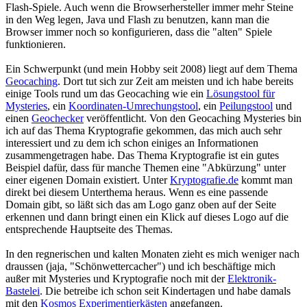
Flash-Spiele. Auch wenn die Browserhersteller immer mehr Steine
in den Weg legen, Java und Flash zu benutzen, kann man die
Browser immer noch so konfigurieren, dass die "alten" Spiele
funktionieren.
Ein Schwerpunkt (und mein Hobby seit 2008) liegt auf dem Thema
Geocaching
. Dort tut sich zur Zeit am meisten und ich habe bereits
einige Tools rund um das Geocaching wie ein
Lösungstool für
Mysteries
, ein
Koordinaten-Umrechungstool
, ein
Peilungstool
und
einen
Geochecker
veröffentlicht. Von den Geocaching Mysteries bin
ich auf das Thema Kryptografie gekommen, das mich auch sehr
interessiert und zu dem ich schon einiges an Informationen
zusammengetragen habe. Das Thema Kryptografie ist ein gutes
Beispiel dafür, dass für manche Themen eine "Abkürzung" unter
einer eigenen Domain existiert. Unter
Kryptografie.de
kommt man
direkt bei diesem Unterthema heraus. Wenn es eine passende
Domain gibt, so läßt sich das am Logo ganz oben auf der Seite
erkennen und dann bringt einen ein Klick auf dieses Logo auf die
entsprechende Hauptseite des Themas.
In den regnerischen und kalten Monaten zieht es mich weniger nach
draussen (jaja, "Schönwettercacher") und ich beschäftige mich
außer mit Mysteries und Kryptografie noch mit der
Elektronik-
Bastelei
. Die betreibe ich schon seit Kindertagen und habe damals
mit den
Kosmos Experimentierkästen
angefangen.