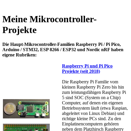
Meine Mikrocontroller-
Projekte
Die Haupt-Mikrocontroller-Familien Raspberry Pi / Pi Pico,
Arduino / STM32, ESP 8266 / ESP32 und Nordic nRF haben
eigene Rubriken:
Raspberry Pi und Pi Pico
Projekte (seit 2018)
Die Raspberry Pi Familie vom
kleinen Raspberry Pi Zero bis hin
zum leistungsfähigen Raspberry Pi
5 sind SOC (System on a Chip)
Computer, auf denen ein eigenen
Betriebssystem läuft (etwa Raspian,
abgeleitet von Linux Debian) und
richtige kleine PCs sind. Zu den
Einplatinencomputern gehören
neben dem Platzhirsch Raspberry