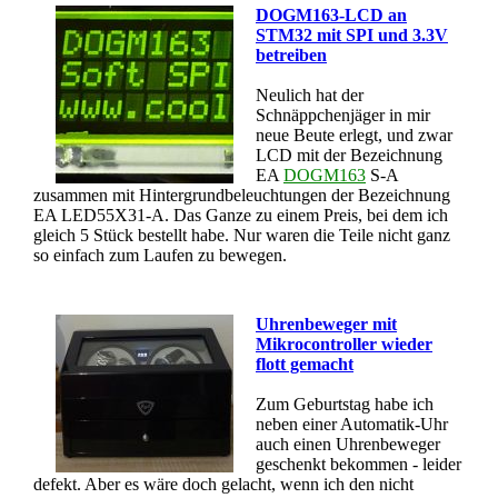
DOGM163-LCD an
STM32 mit SPI und 3.3V
betreiben
Neulich hat der
Schnäppchenjäger in mir
neue Beute erlegt, und zwar
LCD mit der Bezeichnung
EA
DOGM163
S-A
zusammen mit Hintergrundbeleuchtungen der Bezeichnung
EA LED55X31-A. Das Ganze zu einem Preis, bei dem ich
gleich 5 Stück bestellt habe. Nur waren die Teile nicht ganz
so einfach zum Laufen zu bewegen.
Uhrenbeweger mit
Mikrocontroller wieder
flott gemacht
Zum Geburtstag habe ich
neben einer Automatik-Uhr
auch einen Uhrenbeweger
geschenkt bekommen - leider
defekt. Aber es wäre doch gelacht, wenn ich den nicht