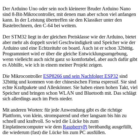
Der Arduino Uno oder sein noch kleinerer Bruder Arduino Nano
sind 8-Bit-Mikrocontroller, mit denen man aber schon viel anfangen
kann. In der Leistung übertreffen sie den Klassiker unter den
Bastelrechnern, den C-64 bei weitem.
Der STM32 liegt in der gleichen Preisklasse wie der Arduino, bietet
aber mehr als doppelt soviel Geschwindigkeit und Speicher wie der
Arduino und eine Echtzeituhr on board. Auch ist er schon 32bittig.
Programmiert wird er über die gleiche Entwicklungsumgebung,
wenn vielleicht auch nicht ganz so komfortabel, aber auch dafür gibt
es Abhilfe, wie ich in einem meiner Projekt zeigen.
Die Mikrocontroller
ESP8266 und sein Nachfolger ESP32
sind
32bittig und kommen von der chinesischen Firma espressif. Sie sind
echte Kraftpakete und Alleskönner. Sie haben einen hohen Takt, viel
Speicher und bringen schon WLAN und Bluetooth mit. Das schlägt
sich allerdings auch im Preis nieder.
Mit anderen Worten: für jede Anwendung gibt es die richtige
Plattform, von klein, stromsparend und eher langsam bis hin zu
schnell und kraftvoll. So wird die Lücke bis zum
Einplatinencomputer wie dem
RaspberryPi
breitbandig ausgefüllt,
die wiederum (fast) die Lücke bis zum PC ausfüllen.