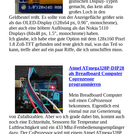
grafischen Display-Typen
gemacht, das kein allzu
großes Loch in den
Geldbeutel reißt. Es sollte von der Anzeigefläche größer sein
als das OLED-Display (128x64 px, 0.96", monochrome),
aber auch eine höhere Auflösung als das Nokia 5110
Displays (84x48 px, 1.5", monochrome) haben.
Ich glaube, ich habe eine gute Option mit dem 128x160 Pixel
1.8 Zoll-TFT gefunden und teste gleich mal, was das Teil so
kann, treffe aber auf ein paar Riffe, die ich umschiffen muss.
Atmel ATmega328P-DIP28
als Breadboard Computer
Coprozessor
programmieren
Mein Breadboard Computer
soll einen CoProzessor
bekommen. Eigentlich erst
einmal nur zur Generierung
von Zufallszahlen. Aber wo ich grade dabei bin, kommt auch
noch eine Echtzeituhr, Sensoren für Temperatur und
Luftfeuchtigkeit und ein 433 Mhz-Fernbedienungsempfänger
dazu. Der CoProzessor wird mit einem Atmel ATmega328P