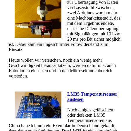
zur Übertragung von Daten
via Laserstrahl zwischen
zwei Arduinos war ja mehr
eine Machbarkeitsstudie, das
mit dem Ergebnis endete,
dass eine Datenübertragung
mit Signallängen mit 10 bzw.
20 ms pro Bit sicher möglich
ist. Dabei kam ein ungeschirmter Fotowiderstand zum
Einsatz.
Heute wollen wir versuchen, noch ein wenig mehr
Geschwindigkeit herauszukitzeln, werden dafür u. a. auch
Fotodioden einsetzen und in den Mikrosekundenbereich
vorstoßen.
LM35 Temperatursensor
auslesen
Nach einiges gefälschten
oder defekten LM35
Temperatursensoren aus
China habe ich nun ein Exemplar in Deutschland gekauft,
dass dann auch funktioniert. Der LM35 ist ein sehr einfach