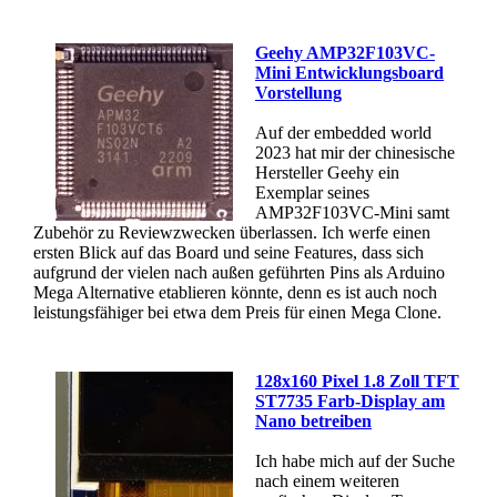
Geehy AMP32F103VC-
Mini Entwicklungsboard
Vorstellung
Auf der embedded world
2023 hat mir der chinesische
Hersteller Geehy ein
Exemplar seines
AMP32F103VC-Mini samt
Zubehör zu Reviewzwecken überlassen. Ich werfe einen
ersten Blick auf das Board und seine Features, dass sich
aufgrund der vielen nach außen geführten Pins als Arduino
Mega Alternative etablieren könnte, denn es ist auch noch
leistungsfähiger bei etwa dem Preis für einen Mega Clone.
128x160 Pixel 1.8 Zoll TFT
ST7735 Farb-Display am
Nano betreiben
Ich habe mich auf der Suche
nach einem weiteren