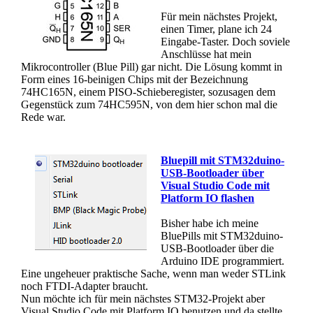
Für mein nächstes Projekt,
einen Timer, plane ich 24
Eingabe-Taster. Doch soviele
Anschlüsse hat mein
Mikrocontroller (Blue Pill) gar nicht. Die Lösung kommt in
Form eines 16-beinigen Chips mit der Bezeichnung
74HC165N, einem PISO-Schieberegister, sozusagen dem
Gegenstück zum 74HC595N, von dem hier schon mal die
Rede war.
Bluepill mit STM32duino-
USB-Bootloader über
Visual Studio Code mit
Platform IO flashen
Bisher habe ich meine
BluePills mit STM32duino-
USB-Bootloader über die
Arduino IDE programmiert.
Eine ungeheuer praktische Sache, wenn man weder STLink
noch FTDI-Adapter braucht.
Nun möchte ich für mein nächstes STM32-Projekt aber
Visual Studio Code mit Platform IO benutzen und da stellte