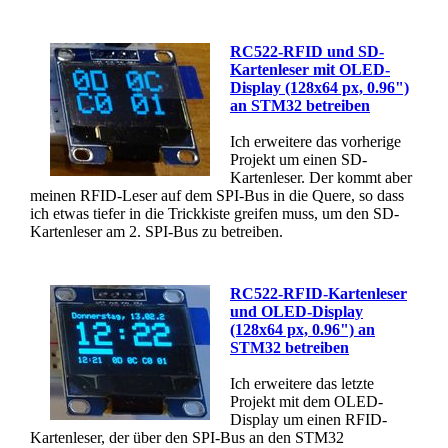
RC522-RFID und SD-
Kartenleser mit OLED-
Display (128x64 px, 0.96")
an STM32 betreiben
Ich erweitere das vorherige
Projekt um einen SD-
Kartenleser. Der kommt aber
meinen RFID-Leser auf dem SPI-Bus in die Quere, so dass
ich etwas tiefer in die Trickkiste greifen muss, um den SD-
Kartenleser am 2. SPI-Bus zu betreiben.
RC522-RFID-Kartenleser
und OLED-Display
(128x64 px, 0.96") an
STM32 betreiben
Ich erweitere das letzte
Projekt mit dem OLED-
Display um einen RFID-
Kartenleser, der über den SPI-Bus an den STM32