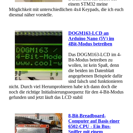
einem STM32 meine
Möglichkeit mit unterschiedlichen 4x4 Keypads, die ich euch
diesmal näher vorstelle.
DOGM163-LCD an
Arduino Nano (5V) im
4Bit-Modus betreiben
Das DOGM163-LCD im 4-
Bit-Modus betreiben zu
wollen, ist kein Spaß, denn
die beiden im Datenblatt
angegebenen Beispiele dafür
sind falsch und funktionieren
nicht. Durch viel Herumprobieren habe ich dann doch die
noch die richtige Initialisierungssequenz für den 4-Bit-Modus
gefunden und jetzt läuft das LCD stabil
8-Bit-Breadboard-
Computer auf Basis einer
6502-CPU - Ein Bus-
Sniffer mit einem