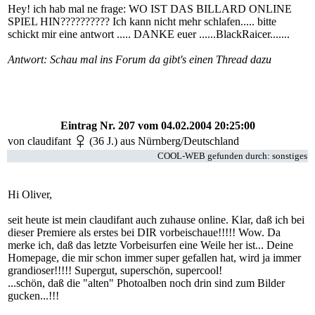
Hey! ich hab mal ne frage: WO IST DAS BILLARD ONLINE
SPIEL HIN?????????? Ich kann nicht mehr schlafen..... bitte
schickt mir eine antwort ..... DANKE euer ......BlackRaicer.......
Antwort: Schau mal ins Forum da gibt's einen Thread dazu
Eintrag Nr. 207
vom 04.02.2004 20:25:00
von
claudifant
(36 J.) aus Nürnberg/Deutschland
COOL-WEB gefunden durch: sonstiges
Hi Oliver,
seit heute ist mein claudifant auch zuhause online. Klar, daß ich bei
dieser Premiere als erstes bei DIR vorbeischaue!!!!! Wow. Da
merke ich, daß das letzte Vorbeisurfen eine Weile her ist... Deine
Homepage, die mir schon immer super gefallen hat, wird ja immer
grandioser!!!!! Supergut, superschön, supercool!
...schön, daß die "alten" Photoalben noch drin sind zum Bilder
gucken...!!!