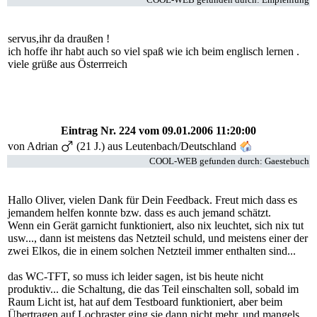
servus,ihr da draußen !
ich hoffe ihr habt auch so viel spaß wie ich beim englisch lernen .
viele grüße aus Österrreich
Eintrag Nr. 224
vom 09.01.2006 11:20:00
von Adrian
(21 J.) aus Leutenbach/Deutschland
COOL-WEB gefunden durch: Gaestebuch
Hallo Oliver, vielen Dank für Dein Feedback. Freut mich dass es
jemandem helfen konnte bzw. dass es auch jemand schätzt.
Wenn ein Gerät garnicht funktioniert, also nix leuchtet, sich nix tut
usw..., dann ist meistens das Netzteil schuld, und meistens einer der
zwei Elkos, die in einem solchen Netzteil immer enthalten sind...
das WC-TFT, so muss ich leider sagen, ist bis heute nicht
produktiv... die Schaltung, die das Teil einschalten soll, sobald im
Raum Licht ist, hat auf dem Testboard funktioniert, aber beim
Übertragen auf Lochraster ging sie dann nicht mehr, und mangels