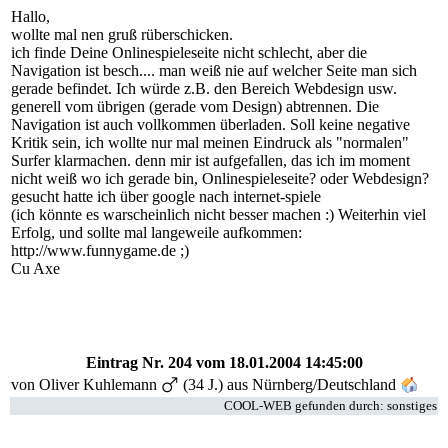
Hallo,
wollte mal nen gruß rüberschicken.
ich finde Deine Onlinespieleseite nicht schlecht, aber die
Navigation ist besch.... man weiß nie auf welcher Seite man sich
gerade befindet. Ich würde z.B. den Bereich Webdesign usw.
generell vom übrigen (gerade vom Design) abtrennen. Die
Navigation ist auch vollkommen überladen. Soll keine negative
Kritik sein, ich wollte nur mal meinen Eindruck als "normalen"
Surfer klarmachen. denn mir ist aufgefallen, das ich im moment
nicht weiß wo ich gerade bin, Onlinespieleseite? oder Webdesign?
gesucht hatte ich über google nach internet-spiele
(ich könnte es warscheinlich nicht besser machen :) Weiterhin viel
Erfolg, und sollte mal langeweile aufkommen:
http://www.funnygame.de ;)
Cu Axe
Eintrag Nr. 204
vom 18.01.2004 14:45:00
von
Oliver Kuhlemann
(34 J.) aus Nürnberg/Deutschland
COOL-WEB gefunden durch: sonstiges