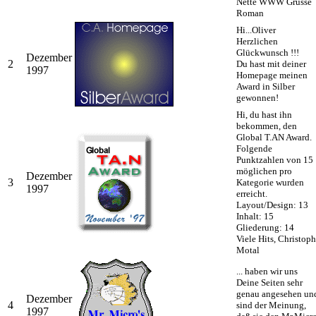
Nette WWW Grüsse
Roman
Hi...Oliver
Herzlichen
Glückwunsch !!!
Dezember
2
Du hast mit deiner
1997
Homepage meinen
Award in Silber
gewonnen!
Hi, du hast ihn
bekommen, den
Global T.AN Award.
Folgende
Punktzahlen von 15
möglichen pro
Dezember
3
Kategorie wurden
1997
erreicht.
Layout/Design: 13
Inhalt: 15
Gliederung: 14
Viele Hits, Christoph
Motal
... haben wir uns
Deine Seiten sehr
genau angesehen un
Dezember
4
sind der Meinung,
1997