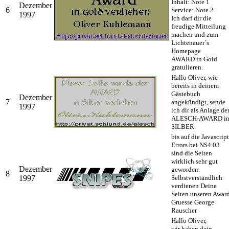
Inhalt: Note 1
Dezember
6
Service: Note 2
1997
Ich darf dir die
freudige Mitteilung
machen und zum
Lichtenauer´s
Homepage
AWARD in Gold
gratulieren.
Hallo Oliver, wie
bereits in deinem
Gästebuch
Dezember
7
angekündigt, sende
1997
ich dir als Anlage de
ALESCH-AWARD i
SILBER.
bis auf die Javascript
Errors bei NS4.03
sind die Seiten
wirklich sehr gut
Dezember
geworden.
8
1997
Selbstverständlich
verdienen Deine
Seiten unseren Award
Gruesse George
Rauscher
Hallo Oliver,
wir haben dein