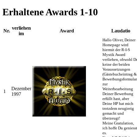
Erhaltene Awards 1-10
verliehen
Nr.
Award
Laudatio
im
Hallo Oliver, Deiner
Homepage wird
hiermit der R-I-S
Mystik Award
verliehen, obwohl D
keine der beiden
Voraussetzungen
(Gästebucheintrag &
Bewerbungsformular
zur
Dezember
Weiterbearbeitung
1
1997
Deiner Bewerbung
erfüllt hast, aber
Deine HP hat mich
trotzdem neugierig
gemacht und
überzeugt!
Meine Gratulation,
ich hoffe Du geniess
es.