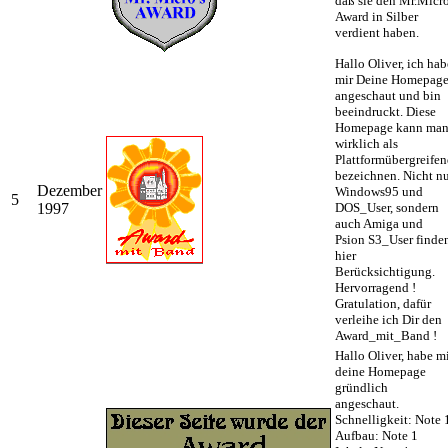
daß sie den Mr.Micr
Award in Silber
verdient haben.
Hallo Oliver, ich hab
mir Deine Homepag
angeschaut und bin
beeindruckt. Diese
Homepage kann ma
wirklich als
Plattformübergreife
bezeichnen. Nicht n
Dezember
Windows95 und
5
1997
DOS_User, sondern
auch Amiga und
Psion S3_User finde
hier
Berücksichtigung.
Hervorragend !
Gratulation, dafür
verleihe ich Dir den
Award_mit_Band !
Hallo Oliver, habe m
deine Homepage
gründlich
angeschaut.
Schnelligkeit: Note 
Aufbau: Note 1