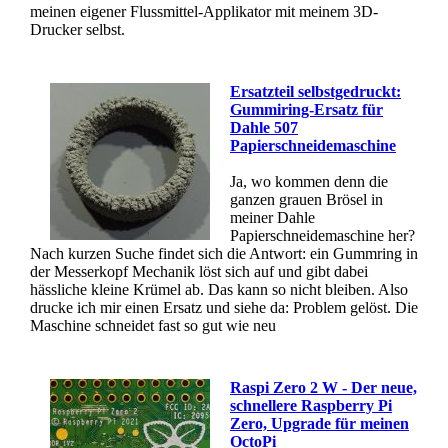
meinen eigener Flussmittel-Applikator mit meinem 3D-
Drucker selbst.
Ersatzteil selbstgedruckt:
Gummiring-Ersatz für
Dahle 507
Papierschneidemaschine
Ja, wo kommen denn die
ganzen grauen Brösel in
meiner Dahle
Papierschneidemaschine her?
Nach kurzen Suche findet sich die Antwort: ein Gummring in
der Messerkopf Mechanik löst sich auf und gibt dabei
hässliche kleine Krümel ab. Das kann so nicht bleiben. Also
drucke ich mir einen Ersatz und siehe da: Problem gelöst. Die
Maschine schneidet fast so gut wie neu
Raspi Zero 2 W - Der neue,
schnellere Raspberry Pi
Zero, Upgrade für meinen
OctoPi