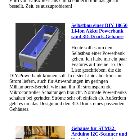
Euro von AliExpress aus China entdeckt und das gleich
bestellt. Zeit, es auszuprobieren!
Selbstbau einer DIY 18650
Li-Ion Akku Powerbank
samt 3D-Druck-Gehäuse
Heute soll es um den
Selbstbau einer Powerbank
gehen. Ich habe mir ein paar
Features auf meine To-Do-
Liste geschrieben, die die
DIY-Powerbank können soll. In erster Linie aber konstant
Strom liefern, auch für Anwendungen im geringen
Milliampere-Bereich wie man ihn für stromsparende
Mikrocontroller-Schaltungen braucht. Normale Powerbanks
schalten bei gerinden Ströme sehr oft einfach ab. Außerdem
geht es um das Design und den 3D-Druck eines passenden
Gehäuses.
Gehäuse für STM32-
Arduino I2C-Scanner und