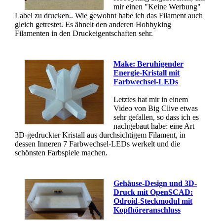
mir einen "Keine Werbung"
Label zu drucken.. Wie gewohnt habe ich das Filament auch
gleich getrestet. Es ähnelt den anderen Hobbyking
Filamenten in den Druckeigentschaften sehr.
Make: Beruhigender
Energie-Kristall mit
Farbwechsel-LEDs
Letztes hat mir in einem
Video von Big Clive etwas
sehr gefallen, so dass ich es
nachgebaut habe: eine Art
3D-gedruckter Kristall aus durchsichtigem Filament, in
dessen Inneren 7 Farbwechsel-LEDs werkelt und die
schönsten Farbspiele machen.
Gehäuse-Design und 3D-
Druck mit OpenSCAD:
Odroid-Steckmodul mit
Kopfhöreranschluss