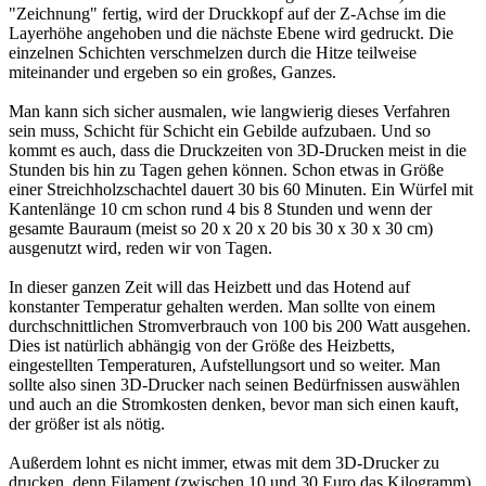
"Zeichnung" fertig, wird der Druckkopf auf der Z-Achse im die
Layerhöhe angehoben und die nächste Ebene wird gedruckt. Die
einzelnen Schichten verschmelzen durch die Hitze teilweise
miteinander und ergeben so ein großes, Ganzes.
Man kann sich sicher ausmalen, wie langwierig dieses Verfahren
sein muss, Schicht für Schicht ein Gebilde aufzubaen. Und so
kommt es auch, dass die Druckzeiten von 3D-Drucken meist in die
Stunden bis hin zu Tagen gehen können. Schon etwas in Größe
einer Streichholzschachtel dauert 30 bis 60 Minuten. Ein Würfel mit
Kantenlänge 10 cm schon rund 4 bis 8 Stunden und wenn der
gesamte Bauraum (meist so 20 x 20 x 20 bis 30 x 30 x 30 cm)
ausgenutzt wird, reden wir von Tagen.
In dieser ganzen Zeit will das Heizbett und das Hotend auf
konstanter Temperatur gehalten werden. Man sollte von einem
durchschnittlichen Stromverbrauch von 100 bis 200 Watt ausgehen.
Dies ist natürlich abhängig von der Größe des Heizbetts,
eingestellten Temperaturen, Aufstellungsort und so weiter. Man
sollte also sinen 3D-Drucker nach seinen Bedürfnissen auswählen
und auch an die Stromkosten denken, bevor man sich einen kauft,
der größer ist als nötig.
Außerdem lohnt es nicht immer, etwas mit dem 3D-Drucker zu
drucken, denn Filament (zwischen 10 und 30 Euro das Kilogramm)