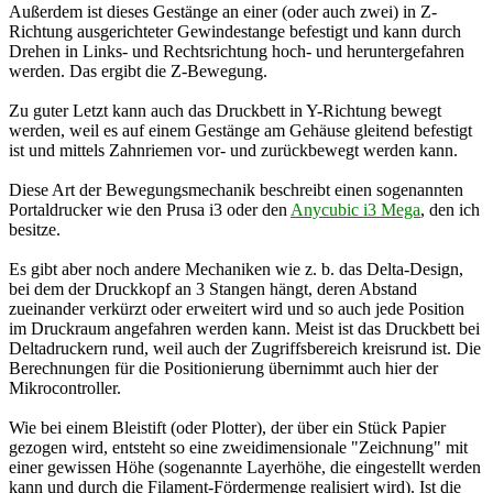
Außerdem ist dieses Gestänge an einer (oder auch zwei) in Z-
Richtung ausgerichteter Gewindestange befestigt und kann durch
Drehen in Links- und Rechtsrichtung hoch- und heruntergefahren
werden. Das ergibt die Z-Bewegung.
Zu guter Letzt kann auch das Druckbett in Y-Richtung bewegt
werden, weil es auf einem Gestänge am Gehäuse gleitend befestigt
ist und mittels Zahnriemen vor- und zurückbewegt werden kann.
Diese Art der Bewegungsmechanik beschreibt einen sogenannten
Portaldrucker wie den Prusa i3 oder den
Anycubic i3 Mega
, den ich
besitze.
Es gibt aber noch andere Mechaniken wie z. b. das Delta-Design,
bei dem der Druckkopf an 3 Stangen hängt, deren Abstand
zueinander verkürzt oder erweitert wird und so auch jede Position
im Druckraum angefahren werden kann. Meist ist das Druckbett bei
Deltadruckern rund, weil auch der Zugriffsbereich kreisrund ist. Die
Berechnungen für die Positionierung übernimmt auch hier der
Mikrocontroller.
Wie bei einem Bleistift (oder Plotter), der über ein Stück Papier
gezogen wird, entsteht so eine zweidimensionale "Zeichnung" mit
einer gewissen Höhe (sogenannte Layerhöhe, die eingestellt werden
kann und durch die Filament-Fördermenge realisiert wird). Ist die