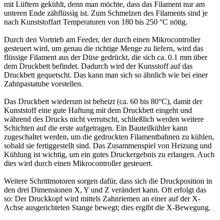
mit Lüftern gekühlt, denn man möchte, dass das Filament nur am
unteren Ende zähflüssig ist. Zum Schmelzen des Filaments sind je
nach Kunststoffart Temperaturen von 180 bis 250 °C nötig.
Durch den Vortrieb am Feeder, der durch einen Mikrocontroller
gesteuert wird, um genau die richtige Menge zu liefern, wird das
flüssige Filament aus der Düse gedrückt, die sich ca. 0.1 mm über
dem Druckbett befindet. Dadurch wird der Kunsstoff auf das
Druckbett gequetscht. Das kann man sich so ähnlich wie bei einer
Zahnpastatube vorstellen.
Das Druckbett wiederum ist beheizt (ca. 60 bis 80°C), damit der
Kunststoff eine gute Haftung mit dem Druckbett eingeht und
während des Drucks nicht verrutscht, schließlich werden weitere
Schichten auf die erste aufgetragen. Ein Bauteilkühler kann
zugeschaltet werden, um die gedruckten Filamentbahnen zu kühlen,
sobald sie fertiggestellt sind. Das Zusammenspiel von Heizung und
Kühlung ist wichtig, um ein gutes Druckergebnis zu erlangen. Auch
dies wird durch einen Mikrocontroller gesteuert.
Weitere Schrittmotoren sorgen dafür, dass sich die Druckposition in
den drei Dimensionen X, Y und Z verändert kann. Oft erfolgt das
so: Der Druckkopf wird mittels Zahnriemen an einer auf der X-
Achse ausgerichteten Stange bewegt; dies ergibt die X-Bewegung.