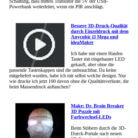
Schaltung, dass mittels Transistor die 5V der USB-
Powerbank weiterleitet, wenn ein PIR anschlägt.
Bessere 3D-Druck-Qualität
durch Einzeldruck mit dem
Anycubic i3 Mega und
ideaMaker
Ich habe mir einen Haufen
Taster mit eingebauter LED
gekauft, aber ohne die
passende Tastenkappen sind die unbrauchbar. Da keine
mitgeliefert wurden, habe ich mir selbst welche designt. Nur
wie drucke ich jetzt 100 davon ohne die Qualitätsverluste, die
beim Massendruck auftauchen?
Make: Dr. Brain Breaker
3D Puzzle mit
Farbwechsel-LEDs
Beim Stöbern durch die 3D-
Durck-Portale nach neuen