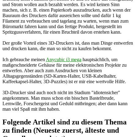
und Strom wollen auch bezahlt werden. Es wird keinen Sinn
machen, sich z. B. einen Papierkorb auszudrucken, auch wenn der
Bauraum des Druckers dafür ausreichen sollte und dafür 1 kg
Filament zu verbrauchen und tagelang zu warten, wenn man zum
Büromarkt fahren kann und das fertige Produkt, hergestellt im
Spritzgussverfahren, für einen Bruchteil davon erstehen kann.
Der große Vorteil eines 3D-Druckers ist, dass man Dinge entwerfen
und drucken kann, die man so nicht zu kaufen bekommt.
Ich gebrauche meinen
Anycubic i3 mega
hauptsächlich, um
maßgeschneiderte Gehäuse für meine elektronischen Projekte zu
entwerfen. Aber auch zum Ausdrucken von kleinen
Alltagsgegenständen (SD-Karten-Halter, USB-Kabelhalter,
Kaffeekapsel-Halter, 3D-Puzzles) ist er mir eine wertvolle Hilfe.
3D-Drucker sind auch noch nicht im Stadium "idiotensicher"
angekommen. Man muss schon ein bisschen Bastelfreude,
Lernwille, Forschergeist und Geduld mitbringen; aber dann kann
man viel Spaß mit ihm haben.
Folgende Artikel sind zu diesem Thema
zu finden (Neueste zuerst, älteste und