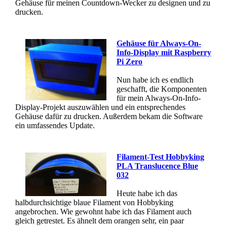
Gehäuse für meinen Countdown-Wecker zu designen und zu
drucken.
Gehäuse für Always-On-
Info-Display mit Raspberry
Pi Zero
Nun habe ich es endlich
geschafft, die Komponenten
für mein Always-On-Info-
Display-Projekt auszuwählen und ein entsprechendes
Gehäuse dafür zu drucken. Außerdem bekam die Software
ein umfassendes Update.
Filament-Test Hobbyking
PLA Translucence Blue
032
Heute habe ich das
halbdurchsichtige blaue Filament von Hobbyking
angebrochen. Wie gewohnt habe ich das Filament auch
gleich getrestet. Es ähnelt dem orangen sehr, ein paar