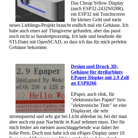
Das Cheap Yellow Display
(auch ESP32-2432S028R),
ein ESP32 mit Touchscreen
für kleines Geld und mein
neues Lieblings-Projekt braucht endlich mal ein Gehäuse. Ich
habe auch eines auf Thingiverse gefunden, aber das passt
noch nicht so hundertprozentig. Ich lade und bearbeite die
STl-Datei mit OpenSCAD, so dass ich das für mich perfekte
Gehäuse bekomme.
Design und Druck 3D-
Gehäuse für dreifarbiges
EPaper Display mit 2.9 Zoll
an ESP8266
EPaper, auch eInk, für
"elektronisches Papier" bzw.
"elektronische Tinte" ist eine
Displayart, die sehr
stromsparend und sehr gut bei Licht ablesbar ist, bei der man
aber auch ein paar Nachteile in Kauf nehmen muss. Der für
mich bisher am meisten ausschlaggebende war dabei der
hohe Preis. Doch nun habe ich ein ePaper-Display unter 10