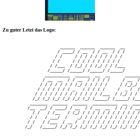
Zu guter Letzt das Logo:
                       ______  ______  ______  __

                      / ____/ / __  / / __  / / /

                     / /     / / / / / / / / / /

                    / /     / / / / / / / / / /

                   / /___  / /_/ / / /_/ / / /___

                  /_____/ /_____/ /_____/ /_____/

                 __________  ______  __  __      ______
                / __  __  / / __  / / / / /     / __  /
               / / / / / / / /_/ / / / / /     / /_/_/ 
              / / / / / / / _   / / / / /     /  _ /  /
             / / / / / / / / / / / / / /___  / /_/ / / 
            /_/ /_/ /_/ /_/ /_/ /_/ /_____/ /_____/ /__
           _______  ______  ______  __________  __  ___
          /__  __/ / ____/ / __  / / __  __  / / / / __
            / /   / /__   / /_/ / / / / / / / / / / / /
           / /   / ___/  /    _/ / / / / / / / / / / / 
          / /   / /___  / __ /  / / / / / / / / / / / /
         /_/   /_____/ /_/ /_/ /_/ /_/ /_/ /_/ /_/ /_/ 