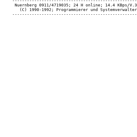
    ---------------------------------------------------
     Nuernberg 0911/4719035; 24 H online; 14.4 KBps/V.3
       (C) 1990-1992; Programmierer und Systemverwalter
    ---------------------------------------------------