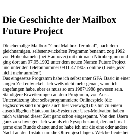
Die Geschichte der Mailbox
Future Project
Die ehemalige Mailbox "Cool Mailbox Terminal", nach dem
gleichnamigen, selbstentwickelten Programm benannt, zog 1992
von Hohenhameln (bei Hannover) mit mir nach Nürnberg um und
ging dort am 07.05.1992 unter dem neuen Namen Future Project
und unter der Telefonnummer 0911-4719035 online (Leute,
jetzt
nicht mehr anrufen!).
Das eingesetze Programm habe ich selbst unter GFA-Basic in einer
langen Zeit entwickelt. Ich weiß nicht mehr genau, wann ich
angefangen habe, aber es muss so um 1987/1988 gewesen sein.
Ständigere Erweiterungen an dem Programm, von Ansi-
Unterstützung über selbstprogrammierte Onlinespiele (die
Highscores sind übrigens auch hier verewigt!) bis hin zu einem
ausgeklügelten Statuspunkte-System zur User-Motivation haben
mich während dieser Zeit ganz schön eingespannt. Von den Usern
ganz zu schweigen. Ich war als ein Sysop bekannt, der auch mal
gerne eine Runde chattet und so habe ich mir die eine oder andere
Nacht an der Tastatur um die Ohren geschlagen. Welche Leute bei