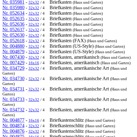
Nr. 035981
-
Briefkasten
32x32
/ 4
(Haus und Garten)
Nr. 035980
-
Briefkasten
32x32
/ 4
(Haus und Garten)
Nr. 052634
-
Briefkasten
32x32
/ 4
(Haus und Garten)
Nr. 052635
-
Briefkasten
32x32
/ 4
(Haus und Garten)
Nr. 052636
-
Briefkasten
32x32
/ 4
(Haus und Garten)
Nr. 052637
-
Briefkasten
32x32
/ 4
(Haus und Garten)
Nr. 052630
-
Briefkasten
32x32
/ 4
(Haus und Garten)
Nr. 052618
-
Briefkasten (FAX)
32x32
/ 4
(Haus und Garten)
Nr. 004880
-
Briefkasten (US-Style)
32x32
/ 4
(Haus und Garten)
Nr. 004879
-
Briefkasten (US-Style)
32x32
/ 4
(Haus und Garten)
Nr. 007430
-
Briefkasten, amerikanisch
32x32
/ 4
(Haus und Garten)
Nr. 007429
-
Briefkasten, amerikanisch
16x16
/ 4
(Haus und Garten)
Nr. 034729
-
Briefkasten, amerikanische Art
32x32
/ 4
(Haus und
Garten)
Nr. 034730
-
Briefkasten, amerikanische Art
32x32
/ 4
(Haus und
Garten)
Nr. 034731
-
Briefkasten, amerikanische Art
32x32
/ 4
(Haus und
Garten)
Nr. 034733
-
Briefkasten, amerikanische Art
32x32
/ 4
(Haus und
Garten)
Nr. 034732
-
Briefkasten, amerikanische Art
32x32
/ 4
(Haus und
Garten)
Nr. 004877
-
Briefkastenschlitz
16x16
/ 4
(Haus und Garten)
Nr. 004874
-
Briefkastenschlitz
32x32
/ 4
(Haus und Garten)
Nr. 004876
-
Briefkastenschlitz
32x32
/ 4
(Haus und Garten)
Nr. 004875
-
Briefkastenschlitz
16x16
/ 4
(Haus und Garten)