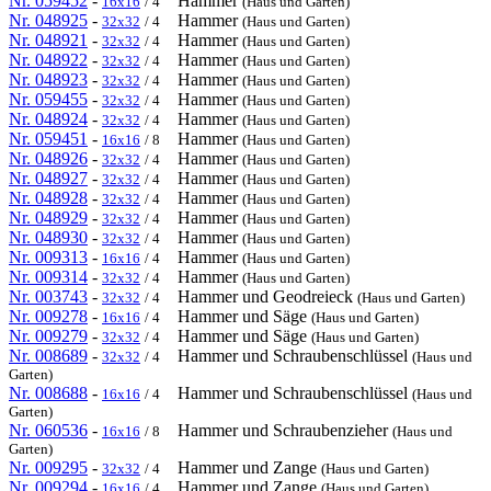
Nr. 059452
-
Hammer
16x16
/ 4
(Haus und Garten)
Nr. 048925
-
Hammer
32x32
/ 4
(Haus und Garten)
Nr. 048921
-
Hammer
32x32
/ 4
(Haus und Garten)
Nr. 048922
-
Hammer
32x32
/ 4
(Haus und Garten)
Nr. 048923
-
Hammer
32x32
/ 4
(Haus und Garten)
Nr. 059455
-
Hammer
32x32
/ 4
(Haus und Garten)
Nr. 048924
-
Hammer
32x32
/ 4
(Haus und Garten)
Nr. 059451
-
Hammer
16x16
/ 8
(Haus und Garten)
Nr. 048926
-
Hammer
32x32
/ 4
(Haus und Garten)
Nr. 048927
-
Hammer
32x32
/ 4
(Haus und Garten)
Nr. 048928
-
Hammer
32x32
/ 4
(Haus und Garten)
Nr. 048929
-
Hammer
32x32
/ 4
(Haus und Garten)
Nr. 048930
-
Hammer
32x32
/ 4
(Haus und Garten)
Nr. 009313
-
Hammer
16x16
/ 4
(Haus und Garten)
Nr. 009314
-
Hammer
32x32
/ 4
(Haus und Garten)
Nr. 003743
-
Hammer und Geodreieck
32x32
/ 4
(Haus und Garten)
Nr. 009278
-
Hammer und Säge
16x16
/ 4
(Haus und Garten)
Nr. 009279
-
Hammer und Säge
32x32
/ 4
(Haus und Garten)
Nr. 008689
-
Hammer und Schraubenschlüssel
32x32
/ 4
(Haus und
Garten)
Nr. 008688
-
Hammer und Schraubenschlüssel
16x16
/ 4
(Haus und
Garten)
Nr. 060536
-
Hammer und Schraubenzieher
16x16
/ 8
(Haus und
Garten)
Nr. 009295
-
Hammer und Zange
32x32
/ 4
(Haus und Garten)
Nr. 009294
-
Hammer und Zange
16x16
/ 4
(Haus und Garten)