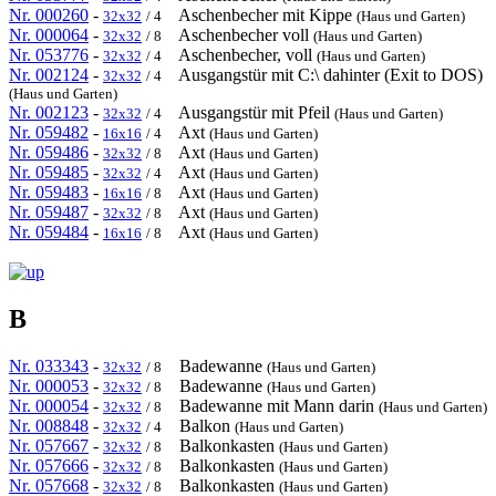
Nr. 000260
-
Aschenbecher mit Kippe
32x32
/ 4
(Haus und Garten)
Nr. 000064
-
Aschenbecher voll
32x32
/ 8
(Haus und Garten)
Nr. 053776
-
Aschenbecher, voll
32x32
/ 4
(Haus und Garten)
Nr. 002124
-
Ausgangstür mit C:\ dahinter (Exit to DOS)
32x32
/ 4
(Haus und Garten)
Nr. 002123
-
Ausgangstür mit Pfeil
32x32
/ 4
(Haus und Garten)
Nr. 059482
-
Axt
16x16
/ 4
(Haus und Garten)
Nr. 059486
-
Axt
32x32
/ 8
(Haus und Garten)
Nr. 059485
-
Axt
32x32
/ 4
(Haus und Garten)
Nr. 059483
-
Axt
16x16
/ 8
(Haus und Garten)
Nr. 059487
-
Axt
32x32
/ 8
(Haus und Garten)
Nr. 059484
-
Axt
16x16
/ 8
(Haus und Garten)
B
Nr. 033343
-
Badewanne
32x32
/ 8
(Haus und Garten)
Nr. 000053
-
Badewanne
32x32
/ 8
(Haus und Garten)
Nr. 000054
-
Badewanne mit Mann darin
32x32
/ 8
(Haus und Garten)
Nr. 008848
-
Balkon
32x32
/ 4
(Haus und Garten)
Nr. 057667
-
Balkonkasten
32x32
/ 8
(Haus und Garten)
Nr. 057666
-
Balkonkasten
32x32
/ 8
(Haus und Garten)
Nr. 057668
-
Balkonkasten
32x32
/ 8
(Haus und Garten)