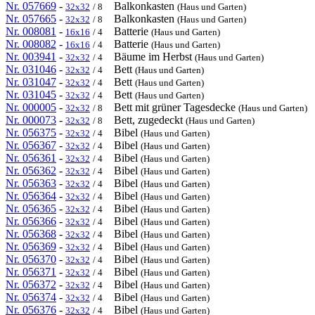
Nr. 057669
-
Balkonkasten
32x32
/ 8
(Haus und Garten)
Nr. 057665
-
Balkonkasten
32x32
/ 8
(Haus und Garten)
Nr. 008081
-
Batterie
16x16
/ 4
(Haus und Garten)
Nr. 008082
-
Batterie
16x16
/ 4
(Haus und Garten)
Nr. 003941
-
Bäume im Herbst
32x32
/ 4
(Haus und Garten)
Nr. 031046
-
Bett
32x32
/ 4
(Haus und Garten)
Nr. 031047
-
Bett
32x32
/ 4
(Haus und Garten)
Nr. 031045
-
Bett
32x32
/ 4
(Haus und Garten)
Nr. 000005
-
Bett mit grüner Tagesdecke
32x32
/ 8
(Haus und Garten)
Nr. 000073
-
Bett, zugedeckt
32x32
/ 8
(Haus und Garten)
Nr. 056375
-
Bibel
32x32
/ 4
(Haus und Garten)
Nr. 056367
-
Bibel
32x32
/ 4
(Haus und Garten)
Nr. 056361
-
Bibel
32x32
/ 4
(Haus und Garten)
Nr. 056362
-
Bibel
32x32
/ 4
(Haus und Garten)
Nr. 056363
-
Bibel
32x32
/ 4
(Haus und Garten)
Nr. 056364
-
Bibel
32x32
/ 4
(Haus und Garten)
Nr. 056365
-
Bibel
32x32
/ 4
(Haus und Garten)
Nr. 056366
-
Bibel
32x32
/ 4
(Haus und Garten)
Nr. 056368
-
Bibel
32x32
/ 4
(Haus und Garten)
Nr. 056369
-
Bibel
32x32
/ 4
(Haus und Garten)
Nr. 056370
-
Bibel
32x32
/ 4
(Haus und Garten)
Nr. 056371
-
Bibel
32x32
/ 4
(Haus und Garten)
Nr. 056372
-
Bibel
32x32
/ 4
(Haus und Garten)
Nr. 056374
-
Bibel
32x32
/ 4
(Haus und Garten)
Nr. 056376
-
Bibel
32x32
/ 4
(Haus und Garten)