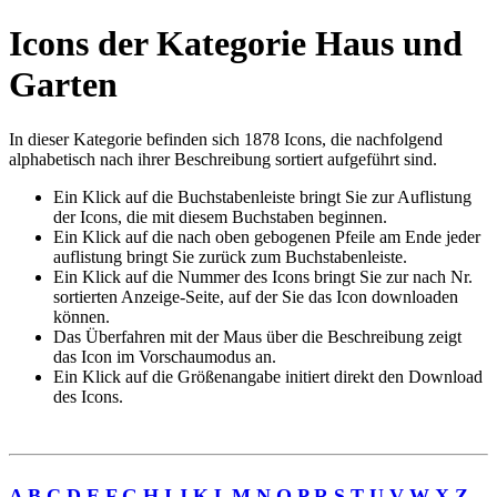
Icons der Kategorie Haus und
Garten
In dieser Kategorie befinden sich 1878 Icons, die nachfolgend
alphabetisch nach ihrer Beschreibung sortiert aufgeführt sind.
Ein Klick auf die Buchstabenleiste bringt Sie zur Auflistung
der Icons, die mit diesem Buchstaben beginnen.
Ein Klick auf die nach oben gebogenen Pfeile am Ende jeder
auflistung bringt Sie zurück zum Buchstabenleiste.
Ein Klick auf die Nummer des Icons bringt Sie zur nach Nr.
sortierten Anzeige-Seite, auf der Sie das Icon downloaden
können.
Das Überfahren mit der Maus über die Beschreibung zeigt
das Icon im Vorschaumodus an.
Ein Klick auf die Größenangabe initiert direkt den Download
des Icons.
A
B
C
D
E
F
G
H
I
J
K
L
M
N
O
P
R
S
T
U
V
W
X
Z