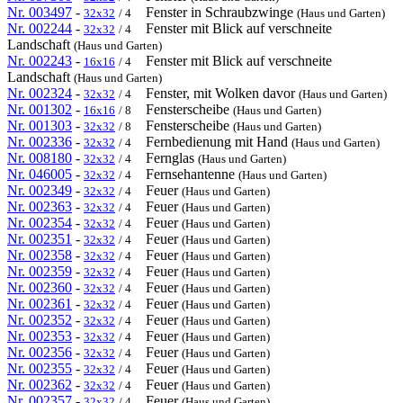
Nr. 003497
-
Fenster in Schraubzwinge
32x32
/ 4
(Haus und Garten)
Nr. 002244
-
Fenster mit Blick auf verschneite
32x32
/ 4
Landschaft
(Haus und Garten)
Nr. 002243
-
Fenster mit Blick auf verschneite
16x16
/ 4
Landschaft
(Haus und Garten)
Nr. 002324
-
Fenster, mit Wolken davor
32x32
/ 4
(Haus und Garten)
Nr. 001302
-
Fensterscheibe
16x16
/ 8
(Haus und Garten)
Nr. 001303
-
Fensterscheibe
32x32
/ 8
(Haus und Garten)
Nr. 002336
-
Fernbedienung mit Hand
32x32
/ 4
(Haus und Garten)
Nr. 008180
-
Fernglas
32x32
/ 4
(Haus und Garten)
Nr. 046005
-
Fernsehantenne
32x32
/ 4
(Haus und Garten)
Nr. 002349
-
Feuer
32x32
/ 4
(Haus und Garten)
Nr. 002363
-
Feuer
32x32
/ 4
(Haus und Garten)
Nr. 002354
-
Feuer
32x32
/ 4
(Haus und Garten)
Nr. 002351
-
Feuer
32x32
/ 4
(Haus und Garten)
Nr. 002358
-
Feuer
32x32
/ 4
(Haus und Garten)
Nr. 002359
-
Feuer
32x32
/ 4
(Haus und Garten)
Nr. 002360
-
Feuer
32x32
/ 4
(Haus und Garten)
Nr. 002361
-
Feuer
32x32
/ 4
(Haus und Garten)
Nr. 002352
-
Feuer
32x32
/ 4
(Haus und Garten)
Nr. 002353
-
Feuer
32x32
/ 4
(Haus und Garten)
Nr. 002356
-
Feuer
32x32
/ 4
(Haus und Garten)
Nr. 002355
-
Feuer
32x32
/ 4
(Haus und Garten)
Nr. 002362
-
Feuer
32x32
/ 4
(Haus und Garten)
Nr. 002357
-
Feuer
32x32
/ 4
(Haus und Garten)