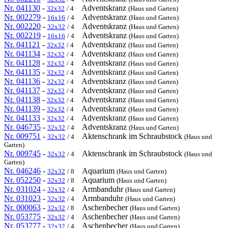
Nr. 041130
-
Adventskranz
32x32
/ 4
(Haus und Garten)
Nr. 002279
-
Adventskranz
16x16
/ 4
(Haus und Garten)
Nr. 002220
-
Adventskranz
32x32
/ 4
(Haus und Garten)
Nr. 002219
-
Adventskranz
16x16
/ 4
(Haus und Garten)
Nr. 041121
-
Adventskranz
32x32
/ 4
(Haus und Garten)
Nr. 041134
-
Adventskranz
32x32
/ 4
(Haus und Garten)
Nr. 041128
-
Adventskranz
32x32
/ 4
(Haus und Garten)
Nr. 041135
-
Adventskranz
32x32
/ 4
(Haus und Garten)
Nr. 041136
-
Adventskranz
32x32
/ 4
(Haus und Garten)
Nr. 041137
-
Adventskranz
32x32
/ 4
(Haus und Garten)
Nr. 041138
-
Adventskranz
32x32
/ 4
(Haus und Garten)
Nr. 041139
-
Adventskranz
32x32
/ 4
(Haus und Garten)
Nr. 041133
-
Adventskranz
32x32
/ 4
(Haus und Garten)
Nr. 046735
-
Adventskranz
32x32
/ 4
(Haus und Garten)
Nr. 009751
-
Aktenschrank im Schraubstock
32x32
/ 4
(Haus und
Garten)
Nr. 009745
-
Aktenschrank im Schraubstock
32x32
/ 4
(Haus und
Garten)
Nr. 046246
-
Aquarium
32x32
/ 8
(Haus und Garten)
Nr. 052250
-
Aquarium
32x32
/ 8
(Haus und Garten)
Nr. 031024
-
Armbanduhr
32x32
/ 4
(Haus und Garten)
Nr. 031023
-
Armbanduhr
32x32
/ 4
(Haus und Garten)
Nr. 000063
-
Aschenbecher
32x32
/ 8
(Haus und Garten)
Nr. 053775
-
Aschenbecher
32x32
/ 4
(Haus und Garten)
Nr. 053777
-
Aschenbecher
32x32
/ 4
(Haus und Garten)