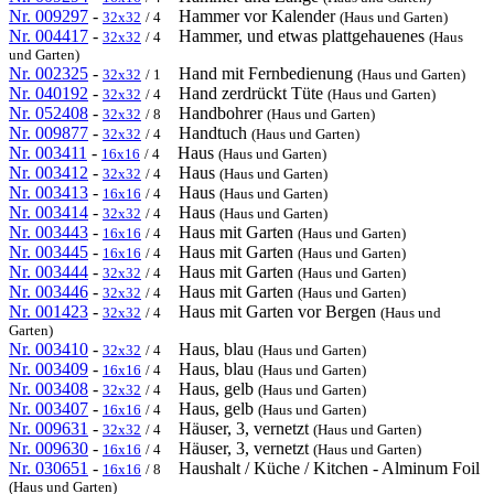
Nr. 009297
-
Hammer vor Kalender
32x32
/ 4
(Haus und Garten)
Nr. 004417
-
Hammer, und etwas plattgehauenes
32x32
/ 4
(Haus
und Garten)
Nr. 002325
-
Hand mit Fernbedienung
32x32
/ 1
(Haus und Garten)
Nr. 040192
-
Hand zerdrückt Tüte
32x32
/ 4
(Haus und Garten)
Nr. 052408
-
Handbohrer
32x32
/ 8
(Haus und Garten)
Nr. 009877
-
Handtuch
32x32
/ 4
(Haus und Garten)
Nr. 003411
-
Haus
16x16
/ 4
(Haus und Garten)
Nr. 003412
-
Haus
32x32
/ 4
(Haus und Garten)
Nr. 003413
-
Haus
16x16
/ 4
(Haus und Garten)
Nr. 003414
-
Haus
32x32
/ 4
(Haus und Garten)
Nr. 003443
-
Haus mit Garten
16x16
/ 4
(Haus und Garten)
Nr. 003445
-
Haus mit Garten
16x16
/ 4
(Haus und Garten)
Nr. 003444
-
Haus mit Garten
32x32
/ 4
(Haus und Garten)
Nr. 003446
-
Haus mit Garten
32x32
/ 4
(Haus und Garten)
Nr. 001423
-
Haus mit Garten vor Bergen
32x32
/ 4
(Haus und
Garten)
Nr. 003410
-
Haus, blau
32x32
/ 4
(Haus und Garten)
Nr. 003409
-
Haus, blau
16x16
/ 4
(Haus und Garten)
Nr. 003408
-
Haus, gelb
32x32
/ 4
(Haus und Garten)
Nr. 003407
-
Haus, gelb
16x16
/ 4
(Haus und Garten)
Nr. 009631
-
Häuser, 3, vernetzt
32x32
/ 4
(Haus und Garten)
Nr. 009630
-
Häuser, 3, vernetzt
16x16
/ 4
(Haus und Garten)
Nr. 030651
-
Haushalt / Küche / Kitchen - Alminum Foil
16x16
/ 8
(Haus und Garten)