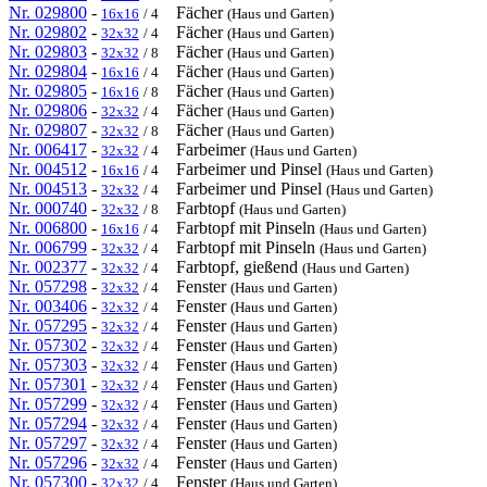
Nr. 029800
-
Fächer
16x16
/ 4
(Haus und Garten)
Nr. 029802
-
Fächer
32x32
/ 4
(Haus und Garten)
Nr. 029803
-
Fächer
32x32
/ 8
(Haus und Garten)
Nr. 029804
-
Fächer
16x16
/ 4
(Haus und Garten)
Nr. 029805
-
Fächer
16x16
/ 8
(Haus und Garten)
Nr. 029806
-
Fächer
32x32
/ 4
(Haus und Garten)
Nr. 029807
-
Fächer
32x32
/ 8
(Haus und Garten)
Nr. 006417
-
Farbeimer
32x32
/ 4
(Haus und Garten)
Nr. 004512
-
Farbeimer und Pinsel
16x16
/ 4
(Haus und Garten)
Nr. 004513
-
Farbeimer und Pinsel
32x32
/ 4
(Haus und Garten)
Nr. 000740
-
Farbtopf
32x32
/ 8
(Haus und Garten)
Nr. 006800
-
Farbtopf mit Pinseln
16x16
/ 4
(Haus und Garten)
Nr. 006799
-
Farbtopf mit Pinseln
32x32
/ 4
(Haus und Garten)
Nr. 002377
-
Farbtopf, gießend
32x32
/ 4
(Haus und Garten)
Nr. 057298
-
Fenster
32x32
/ 4
(Haus und Garten)
Nr. 003406
-
Fenster
32x32
/ 4
(Haus und Garten)
Nr. 057295
-
Fenster
32x32
/ 4
(Haus und Garten)
Nr. 057302
-
Fenster
32x32
/ 4
(Haus und Garten)
Nr. 057303
-
Fenster
32x32
/ 4
(Haus und Garten)
Nr. 057301
-
Fenster
32x32
/ 4
(Haus und Garten)
Nr. 057299
-
Fenster
32x32
/ 4
(Haus und Garten)
Nr. 057294
-
Fenster
32x32
/ 4
(Haus und Garten)
Nr. 057297
-
Fenster
32x32
/ 4
(Haus und Garten)
Nr. 057296
-
Fenster
32x32
/ 4
(Haus und Garten)
Nr. 057300
-
Fenster
32x32
/ 4
(Haus und Garten)