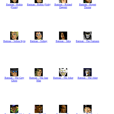
Batman - Robin
Batman - Robin (Side)
Batman - Roland
Batman - Rupert
(Front)
Daggett
Thorne
Batman - Selina Kyle
Batman - Sidney
Batman - Talia
Batman - The Fantasm
Batman - The Grey
Batman - The Jazz
Batman - The Joker
Batman - The Joker
Ghost
Man