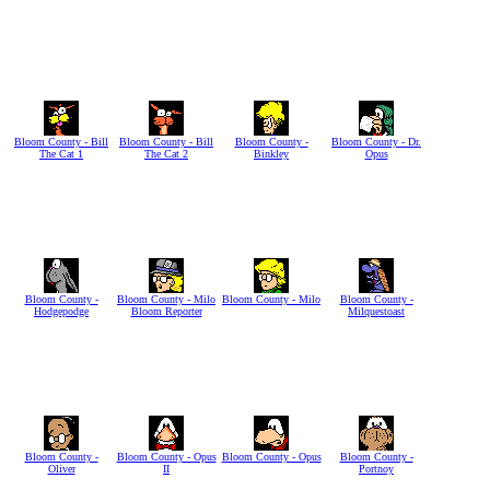
Bloom County - Bill
Bloom County - Bill
Bloom County -
Bloom County - Dr.
The Cat 1
The Cat 2
Binkley
Opus
Bloom County -
Bloom County - Milo
Bloom County - Milo
Bloom County -
Hodgepodge
Bloom Reporter
Milquestoast
Bloom County -
Bloom County - Opus
Bloom County - Opus
Bloom County -
Oliver
II
Portnoy