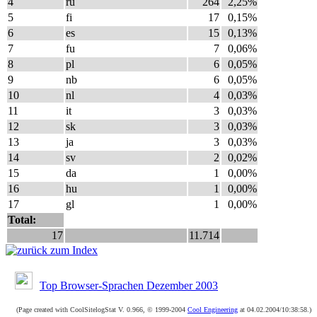
4
ru
264
2,25%
5
fi
17
0,15%
6
es
15
0,13%
7
fu
7
0,06%
8
pl
6
0,05%
9
nb
6
0,05%
10
nl
4
0,03%
11
it
3
0,03%
12
sk
3
0,03%
13
ja
3
0,03%
14
sv
2
0,02%
15
da
1
0,00%
16
hu
1
0,00%
17
gl
1
0,00%
Total:
17
11.714
Top Browser-Sprachen Dezember 2003
(Page created with CoolSitelogStat V. 0.966, © 1999-2004
Cool Engineering
at 04.02.2004/10:38:58.)