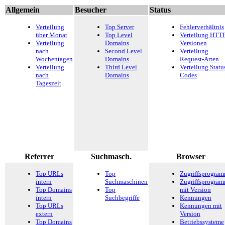
Allgemein
Besucher
Status
Verteilung
Top Server
Fehlerverhältnis
über Monat
Top Level
Verteilung HTTP
Verteilung
Domains
Versionen
nach
Second Level
Verteilung
Wochentagen
Domains
Request-Arten
Verteilung
Third Level
Verteilung Statu
nach
Domains
Codes
Tageszeit
Referrer
Suchmasch.
Browser
Top URLs
Top
Zugriffsprogra
intern
Suchmaschinen
Zugriffsprogra
Top Domains
Top
mit Version
intern
Suchbegriffe
Kennungen
Top URLs
Kennungen mit
extern
Version
Top Domains
Betriebssysteme