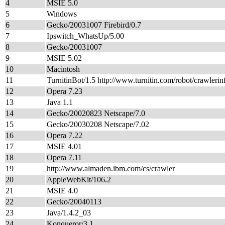
4
MSIE 5.0
5
Windows
6
Gecko/20031007 Firebird/0.7
7
Ipswitch_WhatsUp/5.00
8
Gecko/20031007
9
MSIE 5.02
10
Macintosh
11
TurnitinBot/1.5 http://www.turnitin.com/robot/crawlerin
12
Opera 7.23
13
Java 1.1
14
Gecko/20020823 Netscape/7.0
15
Gecko/20030208 Netscape/7.02
16
Opera 7.22
17
MSIE 4.01
18
Opera 7.11
19
http://www.almaden.ibm.com/cs/crawler
20
AppleWebKit/106.2
21
MSIE 4.0
22
Gecko/20040113
23
Java/1.4.2_03
24
Konqueror/3.1