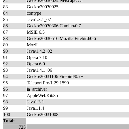
82
Gecko/20030624 Netscape/7.1
83
Gecko/20030925
84
contype
85
Java1.3.1_07
86
Gecko/20030306 Camino/0.7
87
MSIE 6.5
88
Gecko/20030516 Mozilla Firebird/0.6
89
Mozilla
90
Java/1.4.2_02
91
Opera 7.10
92
Opera 6.0
93
Java/1.4.1_06
94
Gecko/20031106 Firebird/0.7+
95
Teleport Pro/1.29.1590
96
ia_archiver
97
AppleWebKit/85
98
Java1.3.1
99
Java1.1.4
100
Gecko/20031008
Total:
725