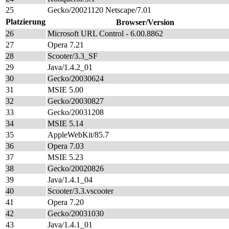
25
Gecko/20021120 Netscape/7.01
Platzierung
Browser/Version
26
Microsoft URL Control - 6.00.8862
27
Opera 7.21
28
Scooter/3.3_SF
29
Java/1.4.2_01
30
Gecko/20030624
31
MSIE 5.00
32
Gecko/20030827
33
Gecko/20031208
34
MSIE 5.14
35
AppleWebKit/85.7
36
Opera 7.03
37
MSIE 5.23
38
Gecko/20020826
39
Java/1.4.1_04
40
Scooter/3.3.vscooter
41
Opera 7.20
42
Gecko/20031030
43
Java/1.4.1_01