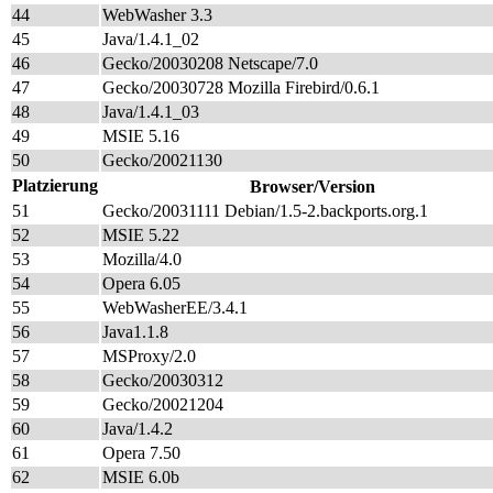
44
WebWasher 3.3
45
Java/1.4.1_02
46
Gecko/20030208 Netscape/7.0
47
Gecko/20030728 Mozilla Firebird/0.6.1
48
Java/1.4.1_03
49
MSIE 5.16
50
Gecko/20021130
Platzierung
Browser/Version
51
Gecko/20031111 Debian/1.5-2.backports.org.1
52
MSIE 5.22
53
Mozilla/4.0
54
Opera 6.05
55
WebWasherEE/3.4.1
56
Java1.1.8
57
MSProxy/2.0
58
Gecko/20030312
59
Gecko/20021204
60
Java/1.4.2
61
Opera 7.50
62
MSIE 6.0b