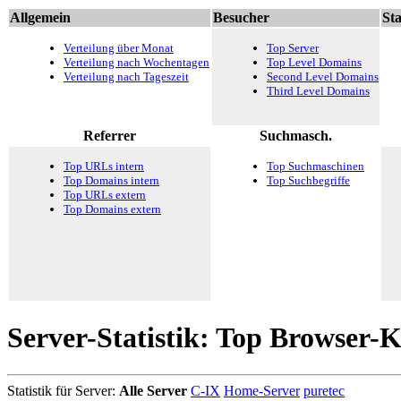
Allgemein
Besucher
Sta
Verteilung über Monat
Top Server
Verteilung nach Wochentagen
Top Level Domains
Verteilung nach Tageszeit
Second Level Domains
Third Level Domains
Referrer
Suchmasch.
Top URLs intern
Top Suchmaschinen
Top Domains intern
Top Suchbegriffe
Top URLs extern
Top Domains extern
Server-Statistik: Top Browser-
Statistik für Server:
Alle Server
C-IX
Home-Server
puretec