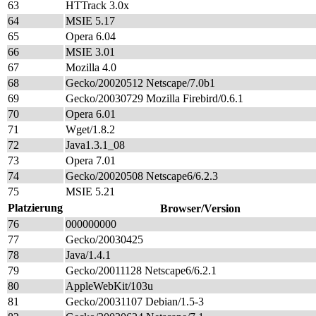
63
HTTrack 3.0x
64
MSIE 5.17
65
Opera 6.04
66
MSIE 3.01
67
Mozilla 4.0
68
Gecko/20020512 Netscape/7.0b1
69
Gecko/20030729 Mozilla Firebird/0.6.1
70
Opera 6.01
71
Wget/1.8.2
72
Java1.3.1_08
73
Opera 7.01
74
Gecko/20020508 Netscape6/6.2.3
75
MSIE 5.21
Platzierung
Browser/Version
76
000000000
77
Gecko/20030425
78
Java/1.4.1
79
Gecko/20011128 Netscape6/6.2.1
80
AppleWebKit/103u
81
Gecko/20031107 Debian/1.5-3