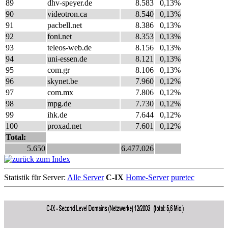
89
dhv-speyer.de
8.583
0,13%
90
videotron.ca
8.540
0,13%
91
pacbell.net
8.386
0,13%
92
foni.net
8.353
0,13%
93
teleos-web.de
8.156
0,13%
94
uni-essen.de
8.121
0,13%
95
com.gr
8.106
0,13%
96
skynet.be
7.960
0,12%
97
com.mx
7.806
0,12%
98
mpg.de
7.730
0,12%
99
ihk.de
7.644
0,12%
100
proxad.net
7.601
0,12%
Total:
5.650
6.477.026
Statistik für Server:
Alle Server
C-IX
Home-Server
puretec