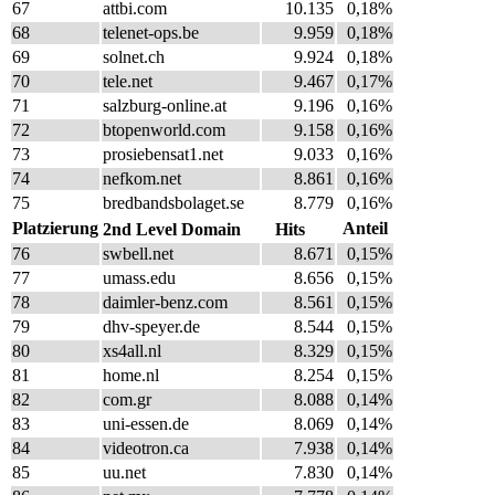
67
attbi.com
10.135
0,18%
68
telenet-ops.be
9.959
0,18%
69
solnet.ch
9.924
0,18%
70
tele.net
9.467
0,17%
71
salzburg-online.at
9.196
0,16%
72
btopenworld.com
9.158
0,16%
73
prosiebensat1.net
9.033
0,16%
74
nefkom.net
8.861
0,16%
75
bredbandsbolaget.se
8.779
0,16%
Platzierung
Anteil
2nd Level Domain
Hits
76
swbell.net
8.671
0,15%
77
umass.edu
8.656
0,15%
78
daimler-benz.com
8.561
0,15%
79
dhv-speyer.de
8.544
0,15%
80
xs4all.nl
8.329
0,15%
81
home.nl
8.254
0,15%
82
com.gr
8.088
0,14%
83
uni-essen.de
8.069
0,14%
84
videotron.ca
7.938
0,14%
85
uu.net
7.830
0,14%