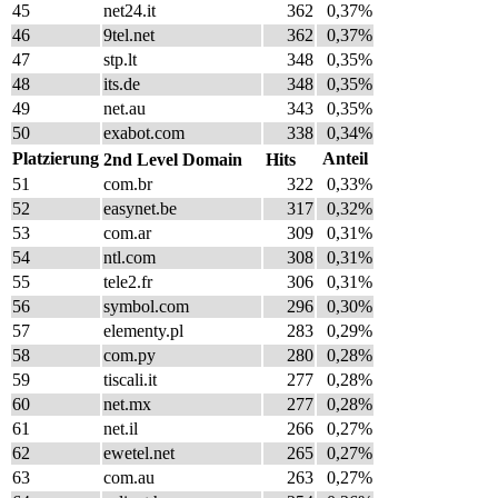
45
net24.it
362
0,37%
46
9tel.net
362
0,37%
47
stp.lt
348
0,35%
48
its.de
348
0,35%
49
net.au
343
0,35%
50
exabot.com
338
0,34%
Platzierung
Anteil
2nd Level Domain
Hits
51
com.br
322
0,33%
52
easynet.be
317
0,32%
53
com.ar
309
0,31%
54
ntl.com
308
0,31%
55
tele2.fr
306
0,31%
56
symbol.com
296
0,30%
57
elementy.pl
283
0,29%
58
com.py
280
0,28%
59
tiscali.it
277
0,28%
60
net.mx
277
0,28%
61
net.il
266
0,27%
62
ewetel.net
265
0,27%
63
com.au
263
0,27%