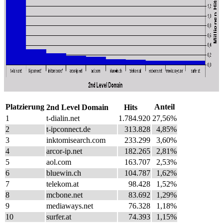
Platzierung
Anteil
2nd Level Domain
Hits
1
t-dialin.net
1.784.920
27,56%
2
t-ipconnect.de
313.828
4,85%
3
inktomisearch.com
233.299
3,60%
4
arcor-ip.net
182.265
2,81%
5
aol.com
163.707
2,53%
6
bluewin.ch
104.787
1,62%
7
telekom.at
98.428
1,52%
8
mcbone.net
83.692
1,29%
9
mediaways.net
76.328
1,18%
10
surfer.at
74.393
1,15%