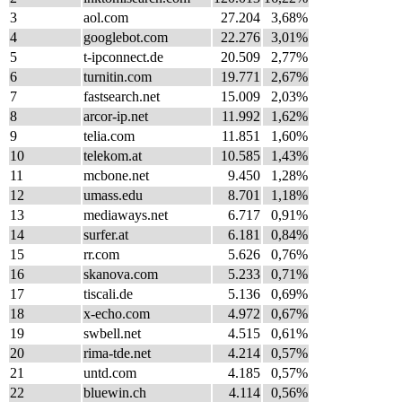
3
aol.com
27.204
3,68%
4
googlebot.com
22.276
3,01%
5
t-ipconnect.de
20.509
2,77%
6
turnitin.com
19.771
2,67%
7
fastsearch.net
15.009
2,03%
8
arcor-ip.net
11.992
1,62%
9
telia.com
11.851
1,60%
10
telekom.at
10.585
1,43%
11
mcbone.net
9.450
1,28%
12
umass.edu
8.701
1,18%
13
mediaways.net
6.717
0,91%
14
surfer.at
6.181
0,84%
15
rr.com
5.626
0,76%
16
skanova.com
5.233
0,71%
17
tiscali.de
5.136
0,69%
18
x-echo.com
4.972
0,67%
19
swbell.net
4.515
0,61%
20
rima-tde.net
4.214
0,57%
21
untd.com
4.185
0,57%
22
bluewin.ch
4.114
0,56%