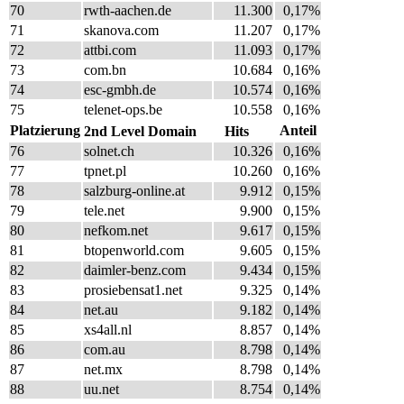
70
rwth-aachen.de
11.300
0,17%
71
skanova.com
11.207
0,17%
72
attbi.com
11.093
0,17%
73
com.bn
10.684
0,16%
74
esc-gmbh.de
10.574
0,16%
75
telenet-ops.be
10.558
0,16%
Platzierung
Anteil
2nd Level Domain
Hits
76
solnet.ch
10.326
0,16%
77
tpnet.pl
10.260
0,16%
78
salzburg-online.at
9.912
0,15%
79
tele.net
9.900
0,15%
80
nefkom.net
9.617
0,15%
81
btopenworld.com
9.605
0,15%
82
daimler-benz.com
9.434
0,15%
83
prosiebensat1.net
9.325
0,14%
84
net.au
9.182
0,14%
85
xs4all.nl
8.857
0,14%
86
com.au
8.798
0,14%
87
net.mx
8.798
0,14%
88
uu.net
8.754
0,14%