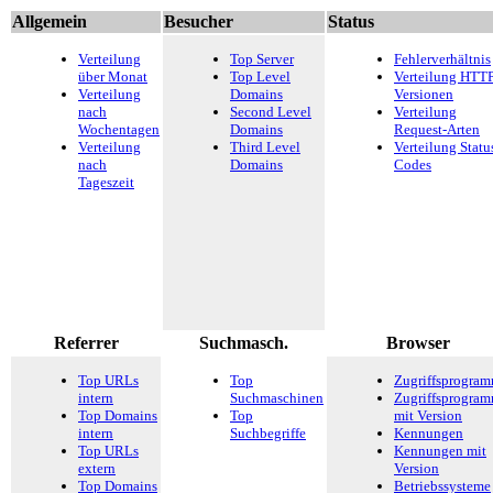
Allgemein
Besucher
Status
Verteilung
Top Server
Fehlerverhältnis
über Monat
Top Level
Verteilung HTTP
Verteilung
Domains
Versionen
nach
Second Level
Verteilung
Wochentagen
Domains
Request-Arten
Verteilung
Third Level
Verteilung Statu
nach
Domains
Codes
Tageszeit
Referrer
Suchmasch.
Browser
Top URLs
Top
Zugriffsprogra
intern
Suchmaschinen
Zugriffsprogra
Top Domains
Top
mit Version
intern
Suchbegriffe
Kennungen
Top URLs
Kennungen mit
extern
Version
Top Domains
Betriebssysteme