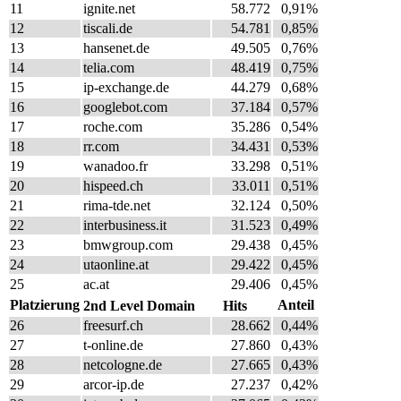
11
ignite.net
58.772
0,91%
12
tiscali.de
54.781
0,85%
13
hansenet.de
49.505
0,76%
14
telia.com
48.419
0,75%
15
ip-exchange.de
44.279
0,68%
16
googlebot.com
37.184
0,57%
17
roche.com
35.286
0,54%
18
rr.com
34.431
0,53%
19
wanadoo.fr
33.298
0,51%
20
hispeed.ch
33.011
0,51%
21
rima-tde.net
32.124
0,50%
22
interbusiness.it
31.523
0,49%
23
bmwgroup.com
29.438
0,45%
24
utaonline.at
29.422
0,45%
25
ac.at
29.406
0,45%
Platzierung
Anteil
2nd Level Domain
Hits
26
freesurf.ch
28.662
0,44%
27
t-online.de
27.860
0,43%
28
netcologne.de
27.665
0,43%
29
arcor-ip.de
27.237
0,42%