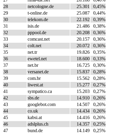
28
netcologne.de
25.301
0,45%
29
t-online.de
25.087
0,44%
30
telekom.de
22.192
0,39%
31
isis.de
21.486
0,38%
32
pppool.de
20.208
0,36%
33
comcast.net
20.157
0,36%
34
colt.net
20.072
0,36%
35
net.tr
19.826
0,35%
36
ewetel.net
18.600
0,33%
37
net.br
16.725
0,30%
38
versanet.de
15.837
0,28%
39
com.br
15.562
0,28%
40
liwest.at
15.277
0,27%
41
sympatico.ca
15.203
0,27%
42
sbs.de
14.910
0,26%
43
googlebot.com
14.507
0,26%
44
co.uk
14.434
0,26%
45
kabsi.at
14.416
0,26%
46
adslplus.ch
14.357
0,25%
47
bund.de
14.149
0,25%