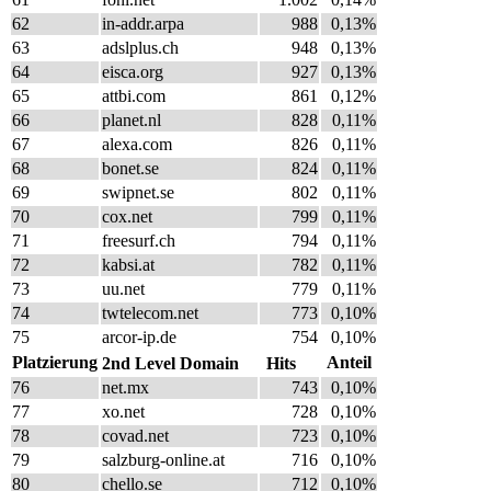
62
in-addr.arpa
988
0,13%
63
adslplus.ch
948
0,13%
64
eisca.org
927
0,13%
65
attbi.com
861
0,12%
66
planet.nl
828
0,11%
67
alexa.com
826
0,11%
68
bonet.se
824
0,11%
69
swipnet.se
802
0,11%
70
cox.net
799
0,11%
71
freesurf.ch
794
0,11%
72
kabsi.at
782
0,11%
73
uu.net
779
0,11%
74
twtelecom.net
773
0,10%
75
arcor-ip.de
754
0,10%
Platzierung
Anteil
2nd Level Domain
Hits
76
net.mx
743
0,10%
77
xo.net
728
0,10%
78
covad.net
723
0,10%
79
salzburg-online.at
716
0,10%
80
chello.se
712
0,10%