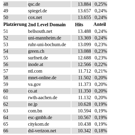
48
qsc.de
13.884
0,25%
49
spiegel.de
13.657
0,24%
50
cox.net
13.655
0,24%
Platzierung
Anteil
2nd Level Domain
Hits
51
bellsouth.net
13.488
0,24%
52
uni-mannheim.de
13.369
0,24%
53
ruhr-uni-bochum.de
13.099
0,23%
54
green.ch
13.088
0,23%
55
surfnett.de
12.688
0,23%
56
inode.at
12.566
0,22%
57
ntl.com
11.712
0,21%
58
mnet-online.de
11.502
0,20%
59
va.gov
11.373
0,20%
60
co.at
11.350
0,20%
61
rwth-aachen.de
11.132
0,20%
62
ne.jp
10.628
0,19%
63
com.bn
10.594
0,19%
64
esc-gmbh.de
10.567
0,19%
65
citykom.de
10.438
0,19%
66
dsl-verizon.net
10.342
0,18%