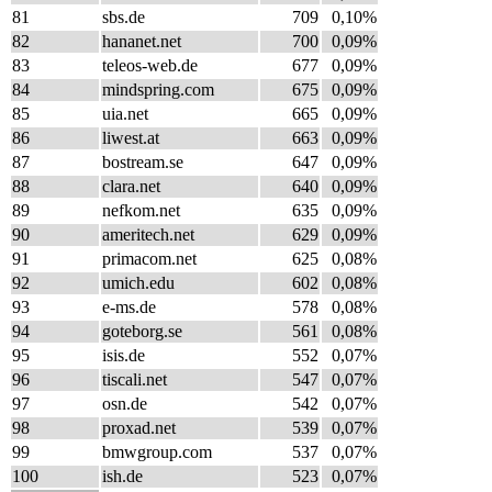
81
sbs.de
709
0,10%
82
hananet.net
700
0,09%
83
teleos-web.de
677
0,09%
84
mindspring.com
675
0,09%
85
uia.net
665
0,09%
86
liwest.at
663
0,09%
87
bostream.se
647
0,09%
88
clara.net
640
0,09%
89
nefkom.net
635
0,09%
90
ameritech.net
629
0,09%
91
primacom.net
625
0,08%
92
umich.edu
602
0,08%
93
e-ms.de
578
0,08%
94
goteborg.se
561
0,08%
95
isis.de
552
0,07%
96
tiscali.net
547
0,07%
97
osn.de
542
0,07%
98
proxad.net
539
0,07%
99
bmwgroup.com
537
0,07%
100
ish.de
523
0,07%