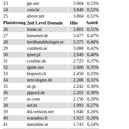
23
gte.net
3.904
0,53%
24
com.br
3.849
0,52%
25
above.net
3.804
0,51%
Platzierung
Anteil
2nd Level Domain
Hits
26
home.nl
3.803
0,51%
27
hansenet.de
3.477
0,47%
28
bredbandsbolaget.se
3.375
0,46%
29
comhem.se
3.088
0,42%
30
tpnet.pl
2.949
0,40%
31
t-online.de
2.725
0,37%
32
ignite.net
2.600
0,35%
33
hispeed.ch
2.450
0,33%
34
netcologne.de
2.288
0,31%
35
ne.jp
2.242
0,30%
36
pppool.de
2.203
0,30%
37
av.com
2.156
0,29%
38
net.br
1.993
0,27%
39
dsl-verizon.net
1.940
0,26%
40
wanadoo.fr
1.923
0,26%
41
utaonline.at
1.743
0,24%