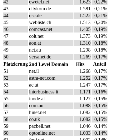
42
ewetel.net
1.623
0,22%
43
citykom.de
1.581
0,21%
44
qsc.de
1.522
0,21%
45
webliste.ch
1.513
0,20%
46
comcast.net
1.405
0,19%
47
colt.net
1.373
0,19%
48
aon.at
1.310
0,18%
49
net.au
1.298
0,18%
50
versanet.de
1.269
0,17%
Platzierung
Anteil
2nd Level Domain
Hits
51
net.il
1.268
0,17%
52
astra-net.com
1.252
0,17%
53
ac.at
1.247
0,17%
54
interbusiness.it
1.171
0,16%
55
inode.at
1.127
0,15%
56
com.au
1.088
0,15%
57
hinet.net
1.082
0,15%
58
co.uk
1.082
0,15%
59
pacbell.net
1.046
0,14%
60
optonline.net
1.033
0,14%
61
foni.net
1.002
0,14%