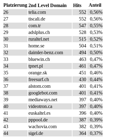
Platzierung
Anteil
2nd Level Domain
Hits
26
telia.com
552
0,56%
27
tiscali.de
552
0,56%
28
com.tr
547
0,55%
29
adslplus.ch
528
0,53%
30
ruraltel.net
515
0,52%
31
home.se
504
0,51%
32
daimler-benz.com
494
0,50%
33
bluewin.ch
463
0,47%
34
tpnet.pl
461
0,47%
35
orange.sk
451
0,46%
36
freesurf.ch
430
0,44%
37
alstom.com
401
0,41%
38
googlebot.com
401
0,41%
39
mediaways.net
397
0,40%
40
videotron.ca
397
0,40%
41
euskaltel.es
396
0,40%
42
pppool.de
387
0,39%
43
wachovia.com
382
0,39%
44
sigel.de
364
0,37%