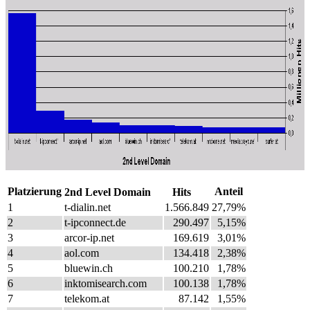
Platzierung
Anteil
2nd Level Domain
Hits
1
t-dialin.net
1.566.849
27,79%
2
t-ipconnect.de
290.497
5,15%
3
arcor-ip.net
169.619
3,01%
4
aol.com
134.418
2,38%
5
bluewin.ch
100.210
1,78%
6
inktomisearch.com
100.138
1,78%
7
telekom.at
87.142
1,55%