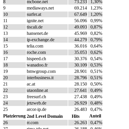
8
mcbone.net
73.233
1,30%
9
mediaways.net
69.214
1,23%
10
surfer.at
67.649
1,20%
11
ignite.net
56.096
0,99%
12
tiscali.de
49.093
0,87%
13
hansenet.de
45.969
0,82%
14
ip-exchange.de
44.279
0,79%
15
telia.com
36.016
0,64%
16
roche.com
35.053
0,62%
17
hispeed.ch
30.376
0,54%
18
wanadoo.fr
30.109
0,53%
19
bmwgroup.com
28.901
0,51%
20
interbusiness.it
28.796
0,51%
21
ac.at
28.150
0,50%
22
utaonline.at
27.641
0,49%
23
freesurf.ch
27.438
0,49%
24
jetzweb.de
26.929
0,48%
25
arcor-ip.de
26.483
0,47%
Platzierung
Anteil
2nd Level Domain
Hits
26
rr.com
26.263
0,47%
27
rima-tde.net
26.188
0,46%