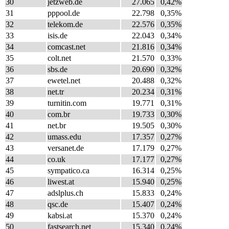
30
jetzweb.de
27.065
0,42%
31
pppool.de
22.798
0,35%
32
telekom.de
22.576
0,35%
33
isis.de
22.043
0,34%
34
comcast.net
21.816
0,34%
35
colt.net
21.570
0,33%
36
sbs.de
20.690
0,32%
37
ewetel.net
20.488
0,32%
38
net.tr
20.234
0,31%
39
turnitin.com
19.771
0,31%
40
com.br
19.733
0,30%
41
net.br
19.505
0,30%
42
umass.edu
17.357
0,27%
43
versanet.de
17.179
0,27%
44
co.uk
17.177
0,27%
45
sympatico.ca
16.314
0,25%
46
liwest.at
15.940
0,25%
47
adslplus.ch
15.833
0,24%
48
qsc.de
15.407
0,24%
49
kabsi.at
15.370
0,24%
50
fastsearch.net
15.340
0,24%