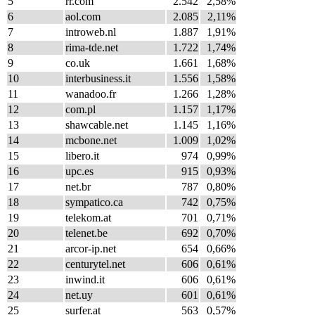
5
rr.com
2.542
2,58%
6
aol.com
2.085
2,11%
7
introweb.nl
1.887
1,91%
8
rima-tde.net
1.722
1,74%
9
co.uk
1.661
1,68%
10
interbusiness.it
1.556
1,58%
11
wanadoo.fr
1.266
1,28%
12
com.pl
1.157
1,17%
13
shawcable.net
1.145
1,16%
14
mcbone.net
1.009
1,02%
15
libero.it
974
0,99%
16
upc.es
915
0,93%
17
net.br
787
0,80%
18
sympatico.ca
742
0,75%
19
telekom.at
701
0,71%
20
telenet.be
692
0,70%
21
arcor-ip.net
654
0,66%
22
centurytel.net
606
0,61%
23
inwind.it
606
0,61%
24
net.uy
601
0,61%
25
surfer.at
563
0,57%