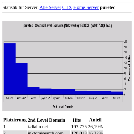
Statistik für Server:
Alle Server
C-IX
Home-Server
puretec
Platzierung
Anteil
2nd Level Domain
Hits
1
t-dialin.net
193.775
26,19%
2
inktomisearch.com
120.013
16,22%