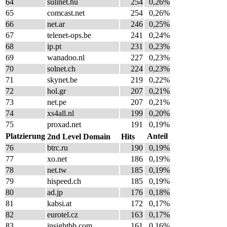
64
sulinet.hu
254
0,26%
65
comcast.net
254
0,26%
66
net.ar
246
0,25%
67
telenet-ops.be
241
0,24%
68
ip.pt
231
0,23%
69
wanadoo.nl
227
0,23%
70
solnet.ch
224
0,23%
71
skynet.be
219
0,22%
72
hol.gr
207
0,21%
73
net.pe
207
0,21%
74
xs4all.nl
199
0,20%
75
proxad.net
191
0,19%
Platzierung
Anteil
2nd Level Domain
Hits
76
btrc.ru
190
0,19%
77
xo.net
186
0,19%
78
net.tw
185
0,19%
79
hispeed.ch
185
0,19%
80
ad.jp
176
0,18%
81
kabsi.at
172
0,17%
82
eurotel.cz
163
0,17%
83
insightbb.com
161
0,16%