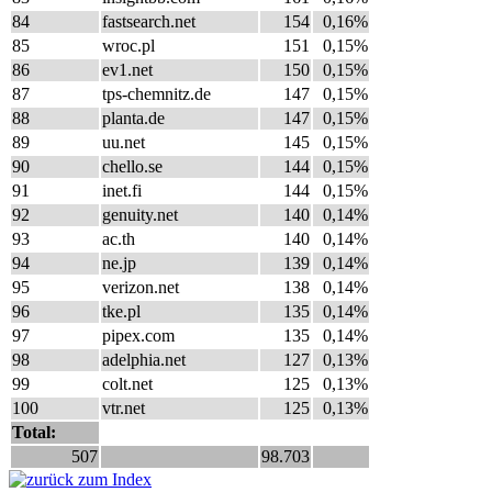
84
fastsearch.net
154
0,16%
85
wroc.pl
151
0,15%
86
ev1.net
150
0,15%
87
tps-chemnitz.de
147
0,15%
88
planta.de
147
0,15%
89
uu.net
145
0,15%
90
chello.se
144
0,15%
91
inet.fi
144
0,15%
92
genuity.net
140
0,14%
93
ac.th
140
0,14%
94
ne.jp
139
0,14%
95
verizon.net
138
0,14%
96
tke.pl
135
0,14%
97
pipex.com
135
0,14%
98
adelphia.net
127
0,13%
99
colt.net
125
0,13%
100
vtr.net
125
0,13%
Total:
507
98.703