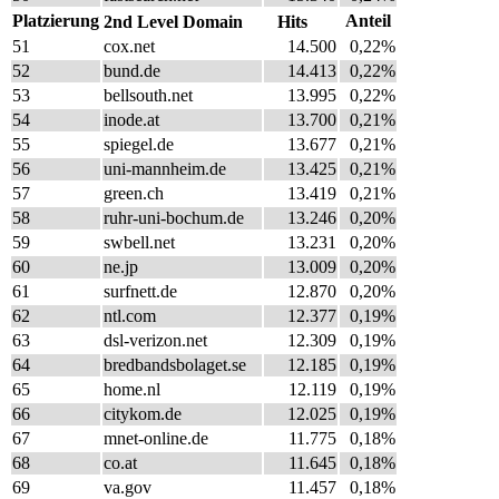
Platzierung
Anteil
2nd Level Domain
Hits
51
cox.net
14.500
0,22%
52
bund.de
14.413
0,22%
53
bellsouth.net
13.995
0,22%
54
inode.at
13.700
0,21%
55
spiegel.de
13.677
0,21%
56
uni-mannheim.de
13.425
0,21%
57
green.ch
13.419
0,21%
58
ruhr-uni-bochum.de
13.246
0,20%
59
swbell.net
13.231
0,20%
60
ne.jp
13.009
0,20%
61
surfnett.de
12.870
0,20%
62
ntl.com
12.377
0,19%
63
dsl-verizon.net
12.309
0,19%
64
bredbandsbolaget.se
12.185
0,19%
65
home.nl
12.119
0,19%
66
citykom.de
12.025
0,19%
67
mnet-online.de
11.775
0,18%
68
co.at
11.645
0,18%
69
va.gov
11.457
0,18%