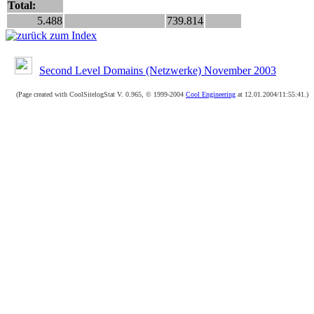
Total:
5.488
739.814
Second Level Domains (Netzwerke) November 2003
(Page created with CoolSitelogStat V. 0.965, © 1999-2004
Cool Engineering
at 12.01.2004/11:55:41.)