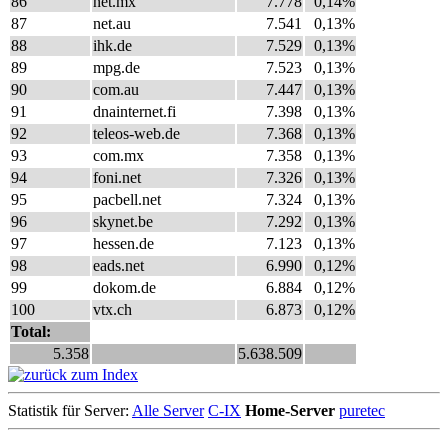
86
net.mx
7.778
0,14%
87
net.au
7.541
0,13%
88
ihk.de
7.529
0,13%
89
mpg.de
7.523
0,13%
90
com.au
7.447
0,13%
91
dnainternet.fi
7.398
0,13%
92
teleos-web.de
7.368
0,13%
93
com.mx
7.358
0,13%
94
foni.net
7.326
0,13%
95
pacbell.net
7.324
0,13%
96
skynet.be
7.292
0,13%
97
hessen.de
7.123
0,13%
98
eads.net
6.990
0,12%
99
dokom.de
6.884
0,12%
100
vtx.ch
6.873
0,12%
Total:
5.358
5.638.509
Statistik für Server:
Alle Server
C-IX
Home-Server
puretec