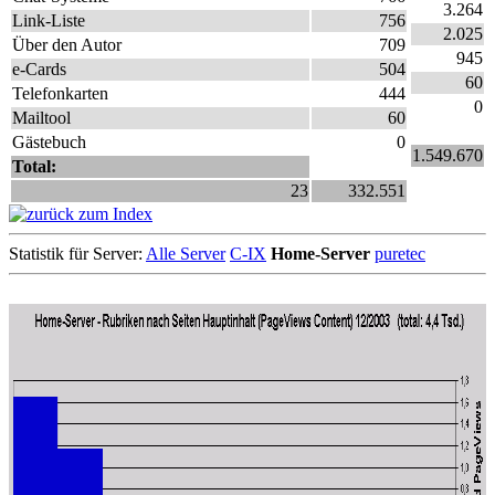
3.264
Link-Liste
756
2.025
Über den Autor
709
945
e-Cards
504
60
Telefonkarten
444
0
Mailtool
60
Gästebuch
0
1.549.670
Total:
23
332.551
Statistik für Server:
Alle Server
C-IX
Home-Server
puretec