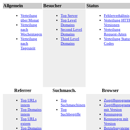
Allgemein
Besucher
Status
Verteilung
Top Server
Fehlerverhältnis
über Monat
Top Level
Verteilung HTTP
Verteilung
Domains
Versionen
nach
Second Level
Verteilung
Wochentagen
Domains
Request-Arten
Verteilung
Third Level
Verteilung Statu
nach
Domains
Codes
Tageszeit
Referrer
Suchmasch.
Browser
Top URLs
Top
Zugriffsprogra
intern
Suchmaschinen
Zugriffsprogra
Top Domains
Top
mit Version
intern
Suchbegriffe
Kennungen
Top URLs
Kennungen mit
extern
Version
Top Domains
Betriebssysteme