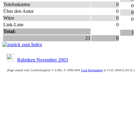
Telefonkarten
0
0
Über den Autor
0
0
Witze
0
0
Link-Liste
0
Total:
1
23
0
Rubriken November 2003
(Page created with CoolSitelogStat V. 0.965, © 1999-2004
Cool Engineering
at 12.01.2004/12:04:32.)