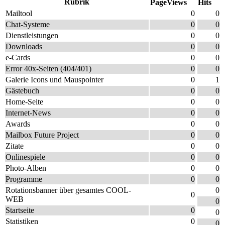
Rubrik
PageViews
Hits
Mailtool
0
0
Chat-Systeme
0
0
Dienstleistungen
0
0
Downloads
0
0
e-Cards
0
0
Error 40x-Seiten (404/401)
0
0
Galerie Icons und Mauspointer
0
1
Gästebuch
0
0
Home-Seite
0
0
Internet-News
0
0
Awards
0
0
Mailbox Future Project
0
0
Zitate
0
0
Onlinespiele
0
0
Photo-Alben
0
0
Programme
0
0
Rotationsbanner über gesamtes COOL-
0
0
WEB
0
Startseite
0
0
Statistiken
0
0