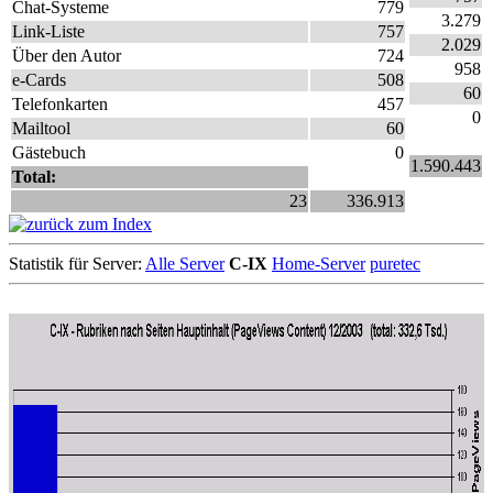
Chat-Systeme
779
3.279
Link-Liste
757
2.029
Über den Autor
724
958
e-Cards
508
60
Telefonkarten
457
0
Mailtool
60
Gästebuch
0
1.590.443
Total:
23
336.913
Statistik für Server:
Alle Server
C-IX
Home-Server
puretec