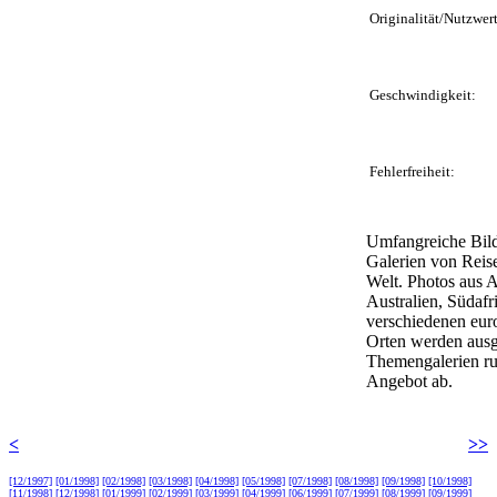
Originalität/Nutzwert
Geschwindigkeit:
Fehlerfreiheit:
Umfangreiche Bild
Galerien von Reis
Welt. Photos aus 
Australien, Südafr
verschiedenen eur
Orten werden ausge
Themengalerien r
Angebot ab.
<
>>
[12/1997]
[01/1998]
[02/1998]
[03/1998]
[04/1998]
[05/1998]
[07/1998]
[08/1998]
[09/1998]
[10/1998]
[11/1998]
[12/1998]
[01/1999]
[02/1999]
[03/1999]
[04/1999]
[06/1999]
[07/1999]
[08/1999]
[09/1999]