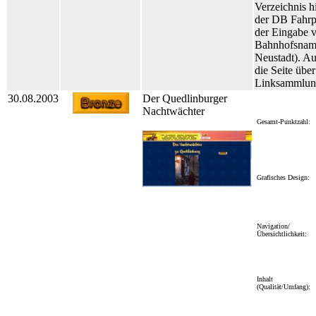
Verzeichnis h
der DB Fahrp
der Eingabe 
Bahnhofsname
Neustadt). Au
die Seite übe
Linksammlun
30.08.2003
Der Quedlinburger
Nachtwächter
Gesamt-Punktzahl:
Grafisches Design:
Navigation/
Übersichtlichkeit:
Inhalt
(Qualität/Umfang):