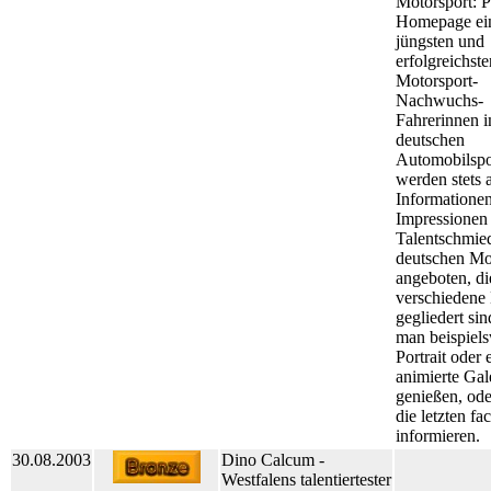
Motorsport: P
Homepage ein
jüngsten und
erfolgreichste
Motorsport-
Nachwuchs-
Fahrerinnen 
deutschen
Automobilspo
werden stets 
Informatione
Impressionen 
Talentschmie
deutschen Mo
angeboten, di
verschiedene
gegliedert si
man beispiels
Portrait oder 
animierte Gal
genießen, ode
die letzten fac
informieren.
30.08.2003
Dino Calcum -
Westfalens talentiertester