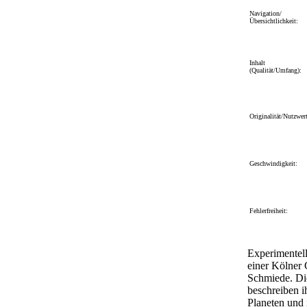
Navigation/
Übersichtlichkeit:
Inhalt
(Qualität/Umfang):
Originalität/Nutzwert
Geschwindigkeit:
Fehlerfreiheit:
Experimentel
einer Kölner 
Schmiede. Di
beschreiben i
Planeten und 