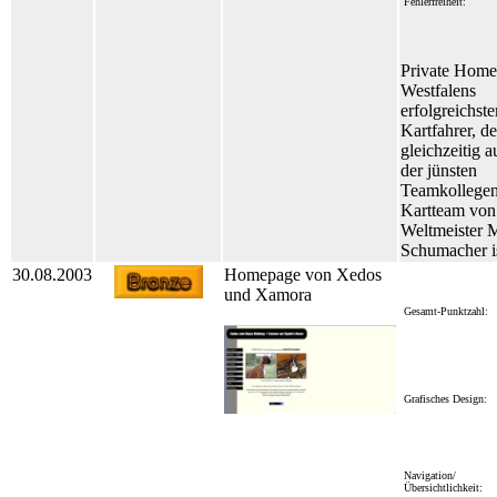
Fehlerfreiheit:
Private Home
Westfalens
erfolgreichst
Kartfahrer, de
gleichzeitig a
der jünsten
Teamkollege
Kartteam von
Weltmeister 
Schumacher is
30.08.2003
Homepage von Xedos
und Xamora
Gesamt-Punktzahl:
Grafisches Design:
Navigation/
Übersichtlichkeit: