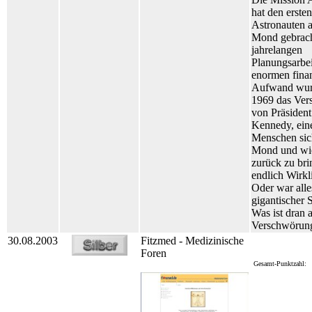
hat den ersten
Astronauten 
Mond gebrac
jahrelangen
Planungsarbe
enormen finan
Aufwand wurd
1969 das Ver
von Präsident
Kennedy, ein
Menschen sic
Mond und wi
zurück zu bri
endlich Wirkl
Oder war alle
gigantischer
Was ist dran 
Verschwörung
30.08.2003
Fitzmed - Medizinische
Foren
Gesamt-Punktzahl: