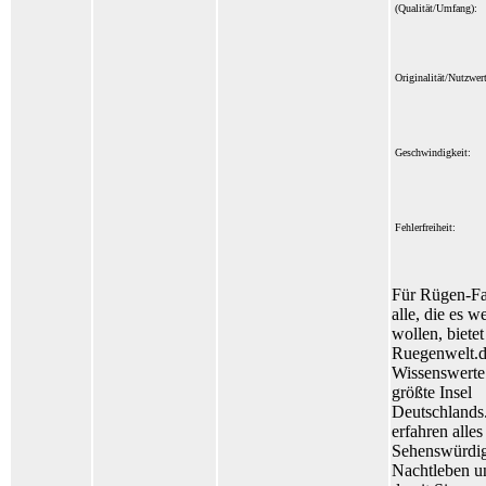
(Qualität/Umfang):
Originalität/Nutzwert
Geschwindigkeit:
Fehlerfreiheit:
Für Rügen-F
alle, die es w
wollen, bietet
Ruegenwelt.de
Wissenswerte
größte Insel
Deutschlands.
erfahren alles
Sehenswürdig
Nachtleben u