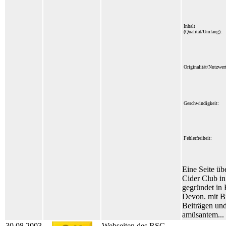
Inhalt
(Qualität/Umfang):
Originalität/Nutzwert
Geschwindigkeit:
Fehlerfreiheit:
Eine Seite üb
Cider Club in
gegründet in 
Devon. mit Bi
Beiträgen un
amüsantem...
30.08.2003
Webseiten des RSC