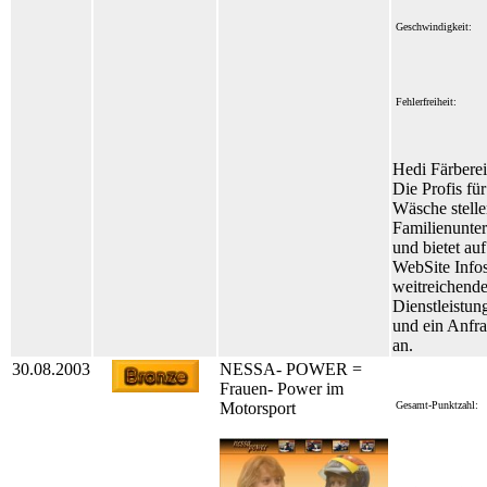
Geschwindigkeit:
Fehlerfreiheit:
Hedi Färbere
Die Profis für
Wäsche stellen
Familienunte
und bietet auf
WebSite Infos
weitreichend
Dienstleistun
und ein Anfr
an.
30.08.2003
NESSA- POWER =
Frauen- Power im
Motorsport
Gesamt-Punktzahl: