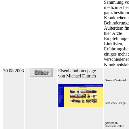
Sammlung v
medizinische
ganz bestimm
Krankheiten 
Behinderunge
Außerdem fin
hier Ärzte-
Empfehlunge
Linklisten,
Erfahrungsbe
einiges mehr 
verschiedene
Krankheitsbil
30.08.2003
Eisenbahnhomepage
von Michael Dittrich
Gesamt-Punktzahl:
Grafisches Design:
Navigation/
Übersichtlichkeit: