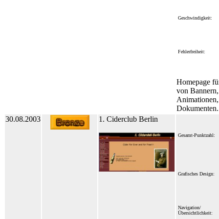
Geschwindigkeit:
Fehlerfreiheit:
Homepage fü
von Bannern,
Animationen
Dokumenten.
30.08.2003
1. Ciderclub Berlin
Gesamt-Punktzahl:
Grafisches Design:
Navigation/
Übersichtlichkeit: