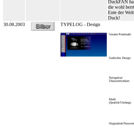
DuckFAN han
die wohl berr
Ente der Wel
Duck!
30.08.2003
TYPELOG - Design
Gesamt-Punktzahl:
Grafisches Design:
Navigation/
Übersichtlichkeit:
Inhalt
(Qualität/Umfang):
Originalität/Nutzwert