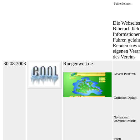
Fehlerfreiheit:
Die Webseite
Biberach lief
Informationen
Fahrer, gefah
Rennen sowie
eigenen Vera
des Vereins
30.08.2003
Ruegenwelt.de
Gesamt-Punktzahl:
Grafisches Design:
Navigation/
Übersichtlichkeit:
Inhalt