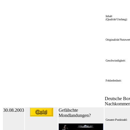
Inhalt
(Qualität/Umfang):
Originalität/Nutzwert
Geschwindigkeit:
Fehlerfreiheit:
Deutsche Box
Nachkomme
30.08.2003
Gefälschte
Mondlandungen?
Gesamt-Punktzahl: