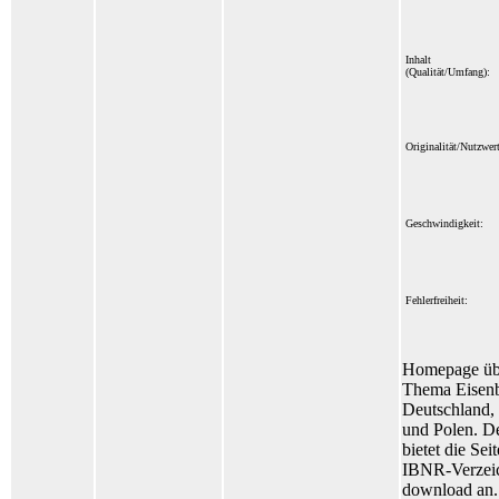
Inhalt
(Qualität/Umfang):
Originalität/Nutzwert
Geschwindigkeit:
Fehlerfreiheit:
Homepage üb
Thema Eisenb
Deutschland,
und Polen. D
bietet die Sei
IBNR-Verzei
download an.