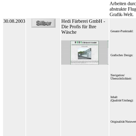
Arbeiten durc
abstrakte Flu
Grafik-Welt.
30.08.2003
Hedi Färberei GmbH -
Die Profis für Ihre
Wäsche
Gesamt-Punktzahl:
Grafisches Design:
Navigation/
Übersichtlichkeit:
Inhalt
(Qualität/Umfang):
Originalität/Nutzwert