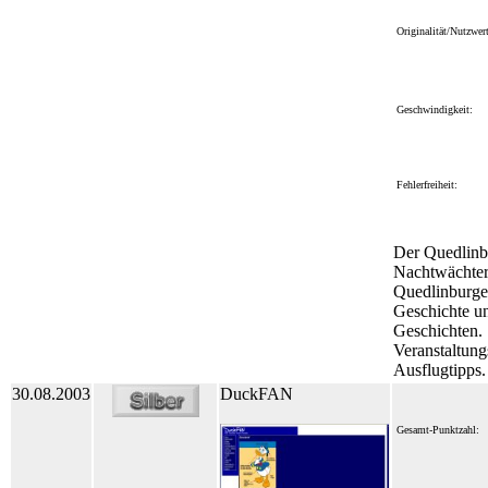
Originalität/Nutzwert
Geschwindigkeit:
Fehlerfreiheit:
Der Quedlinb
Nachtwächter 
Quedlinburge
Geschichte u
Geschichten.
Veranstaltung
Ausflugtipps.
30.08.2003
DuckFAN
Gesamt-Punktzahl: