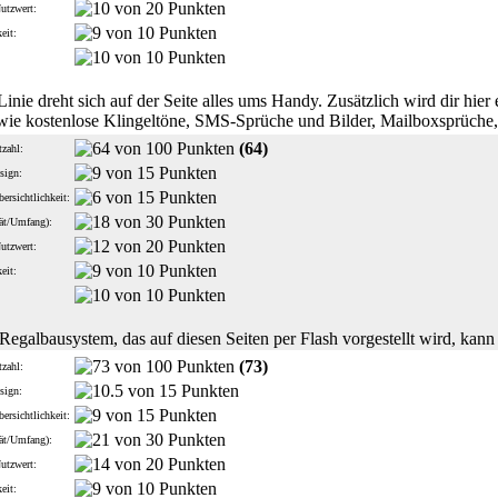
Nutzwert:
eit:
:
 Linie dreht sich auf der Seite alles ums Handy. Zusätzlich wird dir hie
ie kostenlose Klingeltöne, SMS-Sprüche und Bilder, Mailboxsprüche, 
(64)
zahl:
sign:
ersichtlichkeit:
tät/Umfang):
Nutzwert:
eit:
:
egalbausystem, das auf diesen Seiten per Flash vorgestellt wird, kann
(73)
zahl:
sign:
ersichtlichkeit:
tät/Umfang):
Nutzwert:
eit: