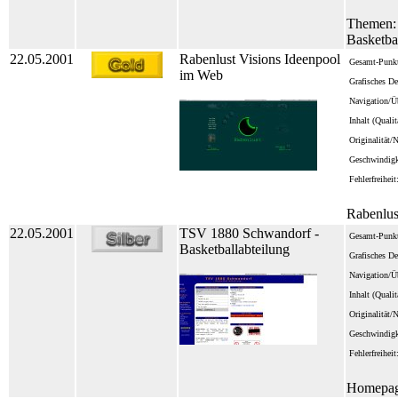
Themen: 
Basketbal
22.05.2001
Rabenlust Visions Ideenpool
Gesamt-Punkt
im Web
Grafisches De
Navigation/Üb
Inhalt (Quali
Originalität/
Geschwindigk
Fehlerfreiheit
Rabenlus
22.05.2001
TSV 1880 Schwandorf -
Gesamt-Punkt
Basketballabteilung
Grafisches De
Navigation/Üb
Inhalt (Quali
Originalität/
Geschwindigk
Fehlerfreiheit
Homepage