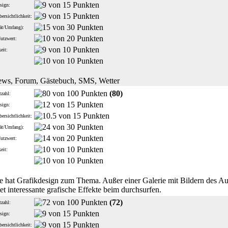
sign:
ersichtlichkeit:
tät/Umfang):
Nutzwert:
eit:
:
ews, Forum, Gästebuch, SMS, Wetter
(80)
zahl:
sign:
ersichtlichkeit:
tät/Umfang):
Nutzwert:
eit:
:
te hat Grafikdesign zum Thema. Außer einer Galerie mit Bildern des Aut
tet interessante grafische Effekte beim durchsurfen.
(72)
zahl:
sign:
ersichtlichkeit: