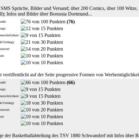
SMS Sprüche, Bilder und Versand; über 200 Comics, über 100 Witze, 
l); Infos und Bilder über Borussia Dortmund...
(76)
zahl:
sign:
ersichtlichkeit:
tät/Umfang):
Nutzwert:
eit:
:
t veröffentlicht auf der Seite progressive Formen von Werbemöglichkei
(66)
zahl:
sign:
ersichtlichkeit:
tät/Umfang):
Nutzwert:
eit:
:
 der Basketballabteilung des TSV 1880 Schwandorf mit Infos über Baske