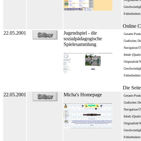
Geschwindigk
Fehlerfreiheit
Online C
22.05.2001
Jugendspiel - die
Gesamt-Punkt
sozialpädagogische
Grafisches De
Spielesammlung
Navigation/Üb
Inhalt (Quali
Originalität/
Geschwindigk
Fehlerfreiheit
Die Seit
22.05.2001
Micha's Homepage
Gesamt-Punkt
Grafisches De
Navigation/Üb
Inhalt (Quali
Originalität/
Geschwindigk
Fehlerfreiheit