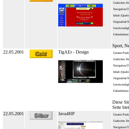
Grafisches De
Navigation/Üb
Inhalt (Quali
Originalität/
Geschwindigk
Fehlerfreiheit
Sport, N
22.05.2001
TigAEr - Design
Gesamt-Punkt
Grafisches De
Navigation/Üb
Inhalt (Quali
Originalität/
Geschwindigk
Fehlerfreiheit
Diese Si
Seite bie
22.05.2001
Java4HP
Gesamt-Punkt
Grafisches De
Navigation/Üb