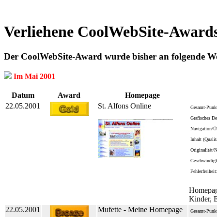
Verliehene CoolWebSite-Award
Der CoolWebSite-Award wurde bisher an folgende Web
Im Mai 2001
Datum
Award
Homepage
22.05.2001
St. Alfons Online
Gesamt-Punkt
Grafisches De
Navigation/Üb
Inhalt (Quali
Originalität/
Geschwindigk
Fehlerfreiheit
Homepage
Kinder, 
22.05.2001
Mufette - Meine Homepage
Gesamt-Punkt