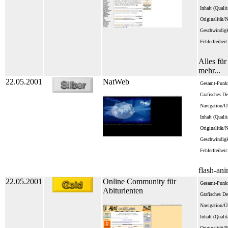
Inhalt (Quali
Originalität/
Geschwindigk
Fehlerfreiheit
Alles fü
mehr...
22.05.2001
NatWeb
Gesamt-Punkt
Grafisches De
Navigation/Üb
Inhalt (Quali
Originalität/
Geschwindigk
Fehlerfreiheit
flash-an
22.05.2001
Online Community für
Gesamt-Punkt
Abiturienten
Grafisches De
Navigation/Üb
Inhalt (Quali
Originalität/