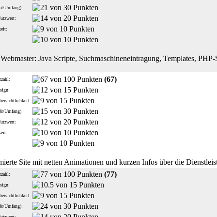
tät/Umfang):
Nutzwert:
eit:
:
r Webmaster: Java Scripte, Suchmaschineneintragung, Templates, PHP-S
(67)
zahl:
sign:
ersichtlichkeit:
tät/Umfang):
Nutzwert:
eit:
:
imierte Site mit netten Animationen und kurzen Infos über die Dienstle
(77)
zahl:
sign:
ersichtlichkeit:
tät/Umfang):
Nutzwert: