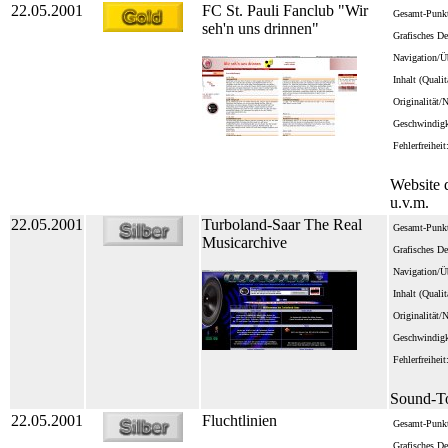
22.05.2001
FC St. Pauli Fanclub "Wir
Gesamt-Punkt
seh'n uns drinnen"
Grafisches De
Navigation/Üb
Inhalt (Quali
Originalität/
Geschwindigk
Fehlerfreiheit
Website 
u.v.m.
22.05.2001
Turboland-Saar The Real
Gesamt-Punkt
Musicarchive
Grafisches De
Navigation/Üb
Inhalt (Quali
Originalität/
Geschwindigk
Fehlerfreiheit
Sound-T
22.05.2001
Fluchtlinien
Gesamt-Punkt
Grafisches De