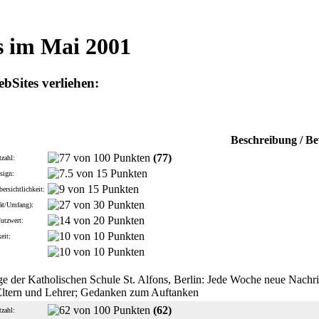
s im Mai 2001
Sites verliehen:
Beschreibung / B
(77)
zahl:
sign:
ersichtlichkeit:
tät/Umfang):
Nutzwert:
eit:
:
 der Katholischen Schule St. Alfons, Berlin: Jede Woche neue Nachric
Eltern und Lehrer; Gedanken zum Auftanken
(62)
zahl: