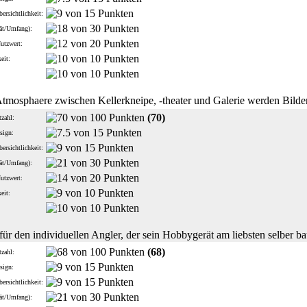
ersichtlichkeit:
tät/Umfang):
Nutzwert:
eit:
:
 Atmosphaere zwischen Kellerkneipe, -theater und Galerie werden Bild
(70)
zahl:
sign:
ersichtlichkeit:
tät/Umfang):
Nutzwert:
eit:
:
ür den individuellen Angler, der sein Hobbygerät am liebsten selber ba
(68)
zahl:
sign:
ersichtlichkeit:
tät/Umfang):