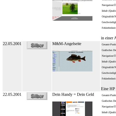
Navigation/Üb
Inhalt (Quali
Originalität/
Geschwindigk
Fehlerfreiheit
in einer
22.05.2001
M&M-Angelseite
Gesamt-Punkt
Grafisches De
Navigation/Üb
Inhalt (Quali
Originalität/
Geschwindigk
Fehlerfreiheit
Eine HP f
22.05.2001
Dein Handy = Dein Geld
Gesamt-Punkt
Grafisches De
Navigation/Üb
Inhalt (Quali