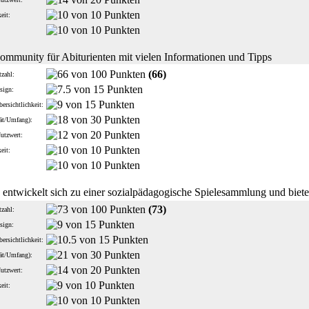
eit:
:
ommunity für Abiturienten mit vielen Informationen und Tipps
(66)
zahl:
sign:
ersichtlichkeit:
tät/Umfang):
Nutzwert:
eit:
:
e entwickelt sich zu einer sozialpädagogische Spielesammlung und biete
(73)
zahl:
sign:
ersichtlichkeit:
tät/Umfang):
Nutzwert:
eit:
: