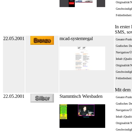
Originalität/
Geschwindigk
Fehlerfreiheit
In erster
SMS, sow
22.05.2001
mcad-systemregal
Gesamt-Punkt
Grafisches De
Navigation/Üb
Inhalt (Quali
Originalität/
Geschwindigk
Fehlerfreiheit
Mit dem R
22.05.2001
Stammtisch Wiesbaden
Gesamt-Punkt
Grafisches De
Navigation/Üb
Inhalt (Quali
Originalität/
Geschwindigk