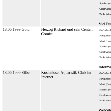
Specials (wa
Geschwindi
Fehlerfreihe
Viel Fu
13.06.1999
Gold
Herzog Richard und sein Centeni
Grafisches 
Comite
Navigation/
Inhalt (Qua
Specials (wa
Geschwindi
Fehlerfreihe
Informa
13.06.1999
Silber
Kostenloser Aquaristik-Club im
Grafisches 
Internet
Navigation/
Inhalt (Qua
Specials (wa
Geschwindi
Fehlerfreihe
WebSite