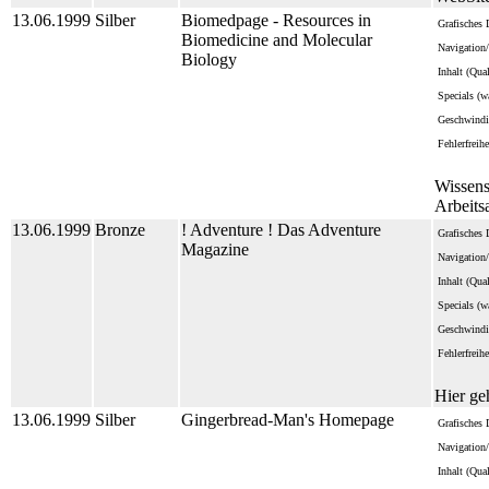
13.06.1999
Silber
Biomedpage - Resources in
Grafisches 
Biomedicine and Molecular
Navigation/
Biology
Inhalt (Qua
Specials (wa
Geschwindi
Fehlerfreihe
Wissens
Arbeits
13.06.1999
Bronze
! Adventure ! Das Adventure
Grafisches 
Magazine
Navigation/
Inhalt (Qua
Specials (wa
Geschwindi
Fehlerfreihe
Hier ge
13.06.1999
Silber
Gingerbread-Man's Homepage
Grafisches 
Navigation/
Inhalt (Qua