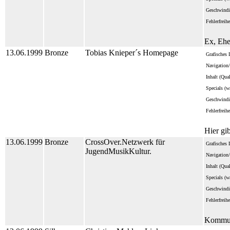
Geschwindi
Fehlerfreihe
Ex, Ehe
13.06.1999
Bronze
Tobias Knieper´s Homepage
Grafisches 
Navigation/
Inhalt (Qua
Specials (wa
Geschwindi
Fehlerfreihe
Hier gi
13.06.1999
Bronze
CrossOver.Netzwerk für
Grafisches 
JugendMusikKultur.
Navigation/
Inhalt (Qua
Specials (wa
Geschwindi
Fehlerfreihe
Kommuni