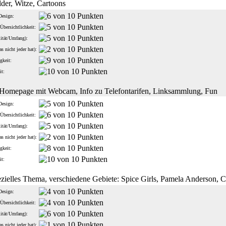
lder, Witze, Cartoons
Design:
Übersichtlichkeit:
lität/Umfang):
s nicht jeder hat):
gkeit:
it:
 Homepage mit Webcam, Info zu Telefontarifen, Linksammlung, Fun
Design:
Übersichtlichkeit:
lität/Umfang):
s nicht jeder hat):
gkeit:
it:
ezielles Thema, verschiedene Gebiete: Spice Girls, Pamela Anderson, C
Design:
Übersichtlichkeit:
lität/Umfang):
s nicht jeder hat):