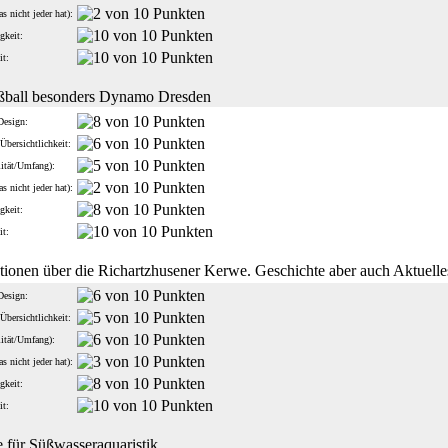
s nicht jeder hat):
gkeit:
it:
ßball besonders Dynamo Dresden
Design:
Übersichtlichkeit:
lität/Umfang):
s nicht jeder hat):
gkeit:
it:
tionen über die Richartzhusener Kerwe. Geschichte aber auch Aktuelle
Design:
Übersichtlichkeit:
lität/Umfang):
s nicht jeder hat):
gkeit:
it:
 für Süßwasseraquaristik