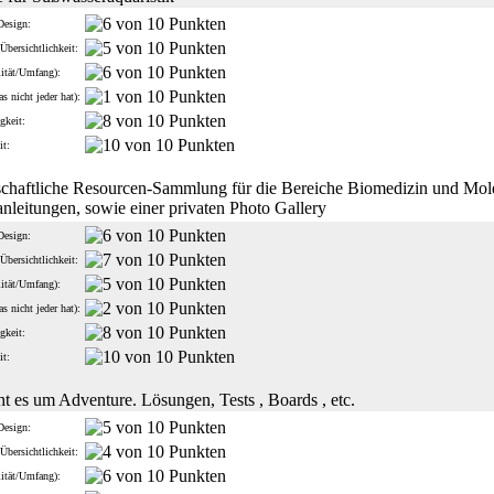
Design:
Übersichtlichkeit:
lität/Umfang):
s nicht jeder hat):
gkeit:
it:
chaftliche Resourcen-Sammlung für die Bereiche Biomedizin und Mole
anleitungen, sowie einer privaten Photo Gallery
Design:
Übersichtlichkeit:
lität/Umfang):
s nicht jeder hat):
gkeit:
it:
ht es um Adventure. Lösungen, Tests , Boards , etc.
Design:
Übersichtlichkeit:
lität/Umfang):