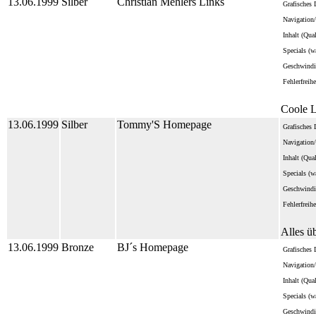
13.06.1999
Silber
Christian Mehlers Links
Grafisches 
Navigation/
Inhalt (Qua
Specials (wa
Geschwindi
Fehlerfreihe
Coole L
13.06.1999
Silber
Tommy'S Homepage
Grafisches 
Navigation/
Inhalt (Qua
Specials (wa
Geschwindi
Fehlerfreihe
Alles ü
13.06.1999
Bronze
BJ´s Homepage
Grafisches 
Navigation/
Inhalt (Qua
Specials (wa
Geschwindi