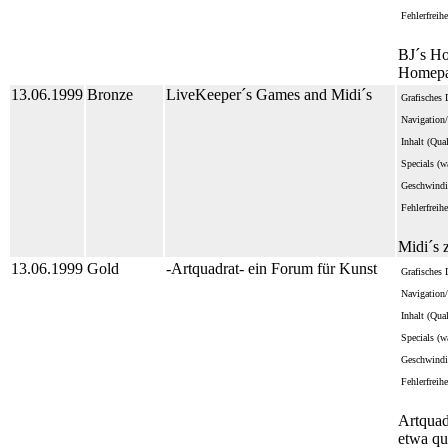
Fehlerfreihe
BJ´s Ho
Homepag
13.06.1999
Bronze
LiveKeeper´s Games and Midi´s
Grafisches 
Navigation/
Inhalt (Qua
Specials (wa
Geschwindi
Fehlerfreihe
Midi´s 
13.06.1999
Gold
-Artquadrat- ein Forum für Kunst
Grafisches 
Navigation/
Inhalt (Qua
Specials (wa
Geschwindi
Fehlerfreihe
Artquad
etwa qu