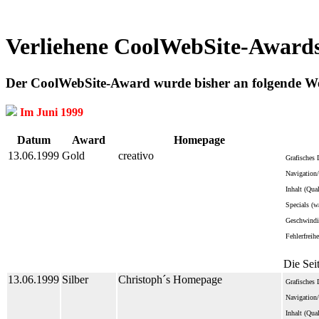
Verliehene CoolWebSite-Awards
Der CoolWebSite-Award wurde bisher an folgende Web
Im Juni 1999
Datum
Award
Homepage
13.06.1999
Gold
creativo
Grafisches 
Navigation/
Inhalt (Qua
Specials (wa
Geschwindi
Fehlerfreihe
Die Seit
13.06.1999
Silber
Christoph´s Homepage
Grafisches 
Navigation/
Inhalt (Qua