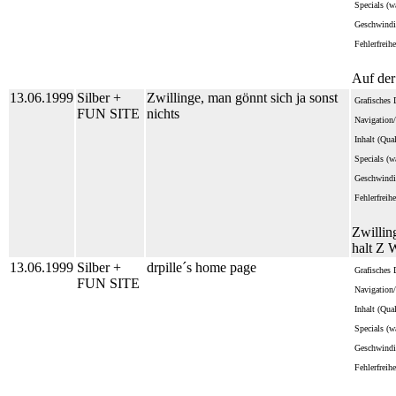
Specials (wa
Geschwindi
Fehlerfreihe
Auf der
13.06.1999
Silber +
Zwillinge, man gönnt sich ja sonst
Grafisches 
FUN SITE
nichts
Navigation/
Inhalt (Qua
Specials (wa
Geschwindi
Fehlerfreihe
Zwillin
halt Z 
13.06.1999
Silber +
drpille´s home page
Grafisches 
FUN SITE
Navigation/
Inhalt (Qua
Specials (wa
Geschwindi
Fehlerfreihe