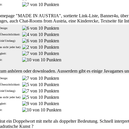
it:
mepage "MADE IN AUSTRIA", sortierte Link-Liste, Banner4u, über m
es, auch Chat-Rooms from Austria, eine Kinderecke, Textseite für Inter
Design:
Übersichtlichkeit:
lität/Umfang):
s nicht jeder hat):
gkeit:
it:
zum anhören oder downloaden. Ausserdem gibt es einige Javagames un
Design:
Übersichtlichkeit:
lität/Umfang):
s nicht jeder hat):
gkeit:
it:
rat ein Doppelwort mit mehr als doppelter Bedeutung. Schnell interpret
adratische Kunst ?