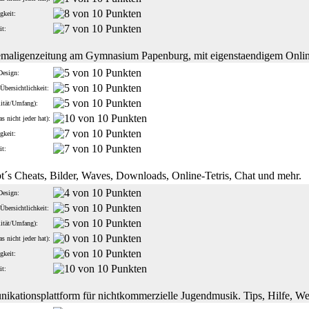
gkeit:
it:
maligenzeitung am Gymnasium Papenburg, mit eigenstaendigem Onli
Design:
Übersichtlichkeit:
lität/Umfang):
s nicht jeder hat):
gkeit:
it:
bt´s Cheats, Bilder, Waves, Downloads, Online-Tetris, Chat und mehr.
Design:
Übersichtlichkeit:
lität/Umfang):
s nicht jeder hat):
gkeit:
it:
kationsplattform für nichtkommerzielle Jugendmusik. Tips, Hilfe, We