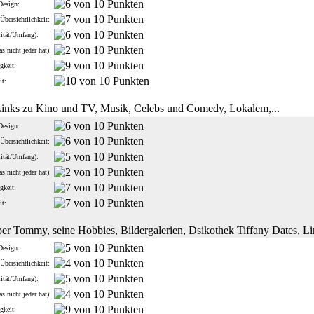
Design:
Übersichtlichkeit:
lität/Umfang):
s nicht jeder hat):
gkeit:
it:
inks zu Kino und TV, Musik, Celebs und Comedy, Lokalem,...
Design:
Übersichtlichkeit:
lität/Umfang):
s nicht jeder hat):
gkeit:
it:
ber Tommy, seine Hobbies, Bildergalerien, Dsikothek Tiffany Dates, L
Design:
Übersichtlichkeit:
lität/Umfang):
s nicht jeder hat):
gkeit: