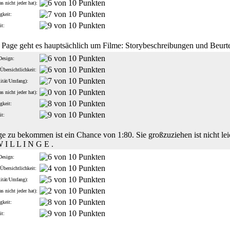
s nicht jeder hat):
gkeit:
it:
 Page geht es hauptsächlich um Filme: Storybeschreibungen und Beurt
Design:
Übersichtlichkeit:
lität/Umfang):
s nicht jeder hat):
gkeit:
it:
ge zu bekommen ist ein Chance von 1:80. Sie großzuziehen ist nicht l
W I L L I N G E .
Design:
Übersichtlichkeit:
lität/Umfang):
s nicht jeder hat):
gkeit:
it: