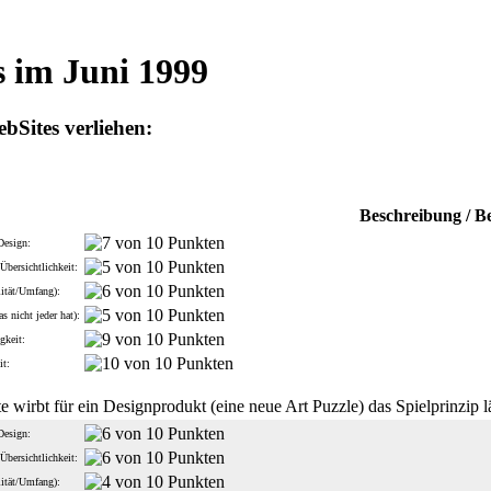
 im Juni 1999
Sites verliehen:
Beschreibung / B
Design:
Übersichtlichkeit:
lität/Umfang):
s nicht jeder hat):
gkeit:
it:
e wirbt für ein Designprodukt (eine neue Art Puzzle) das Spielprinzip l
Design:
Übersichtlichkeit:
lität/Umfang):