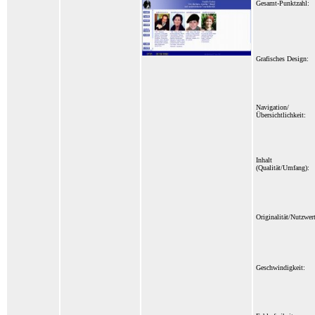
Gesamt-Punktzahl:
Grafisches Design:
Navigation/
Übersichtlichkeit:
Inhalt
(Qualität/Umfang):
Originalität/Nutzwert
Geschwindigkeit: