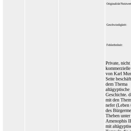
Originalität/Nutzwert
Geschwindigkeit:
Fehlerfreiheit:
Private, nicht
kommerziell
von Karl Mus
Seite beschäft
dem Thema
altägyptische
Geschichte. d
mit den Them
nefer (Leben
des Bürgerme
Theben unter
Amenophis II
mit altägypti