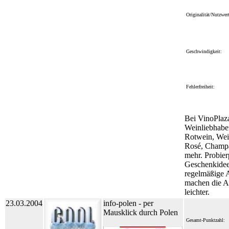
Originalität/Nutzwert
Geschwindigkeit:
Fehlerfreiheit:
Bei VinoPlaz
Weinliebhaber
Rotwein, Wei
Rosé, Champ
mehr. Probier
Geschenkide
regelmäßige 
machen die 
leichter.
23.03.2004
info-polen - per
Mausklick durch Polen
Gesamt-Punktzahl: