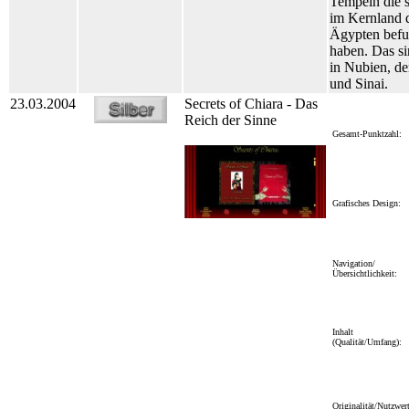
Tempeln die s
im Kernland d
Ägypten bef
haben. Das s
in Nubien, d
und Sinai.
23.03.2004
Secrets of Chiara - Das
Reich der Sinne
Gesamt-Punktzahl:
Grafisches Design:
Navigation/
Übersichtlichkeit:
Inhalt
(Qualität/Umfang):
Originalität/Nutzwert