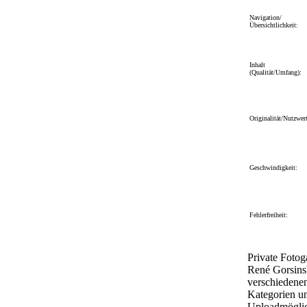
Navigation/
Übersichtlichkeit:
Inhalt
(Qualität/Umfang):
Originalität/Nutzwert
Geschwindigkeit:
Fehlerfreiheit:
Private Fotog
René Gorsins
verschiedene
Kategorien u
Uploadmöglic