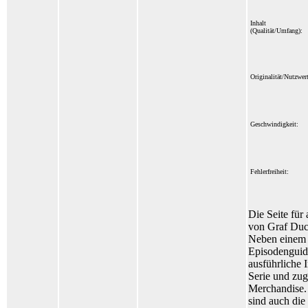
Inhalt
(Qualität/Umfang):
Originalität/Nutzwert
Geschwindigkeit:
Fehlerfreiheit:
Die Seite für 
von Graf Duc
Neben einem
Episodenguide
ausführliche 
Serie und zu
Merchandise. 
sind auch die