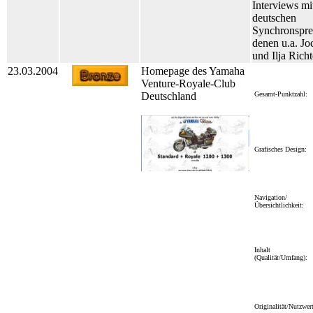
Interviews mi
deutschen
Synchronspre
denen u.a. J
und Ilja Rich
23.03.2004
Homepage des Yamaha
Venture-Royale-Club
Deutschland
Gesamt-Punktzahl:
Grafisches Design:
Navigation/
Übersichtlichkeit:
Inhalt
(Qualität/Umfang):
Originalität/Nutzwert