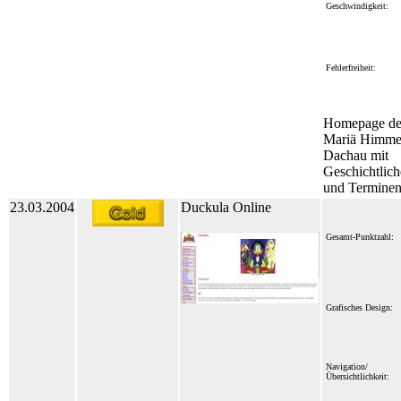
Geschwindigkeit:
Fehlerfreiheit:
Homepage der
Mariä Himmel
Dachau mit
Geschichtlich
und Termine
23.03.2004
Duckula Online
Gesamt-Punktzahl:
Grafisches Design:
Navigation/
Übersichtlichkeit: