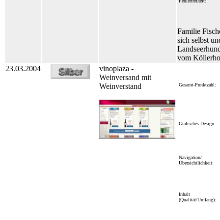
Fehlerfreiheit:
Familie Fische
sich selbst u
Landseerhund
vom Köllerho
23.03.2004
vinoplaza -
Weinversand mit
Weinverstand
Gesamt-Punktzahl:
Grafisches Design:
Navigation/
Übersichtlichkeit:
Inhalt
(Qualität/Umfang):