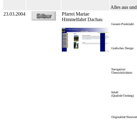
Alles aus und
23.03.2004
Pfarrei Mariae
Himmelfahrt Dachau
Gesamt-Punktzahl:
Grafisches Design:
Navigation/
Übersichtlichkeit:
Inhalt
(Qualität/Umfang):
Originalität/Nutzwert