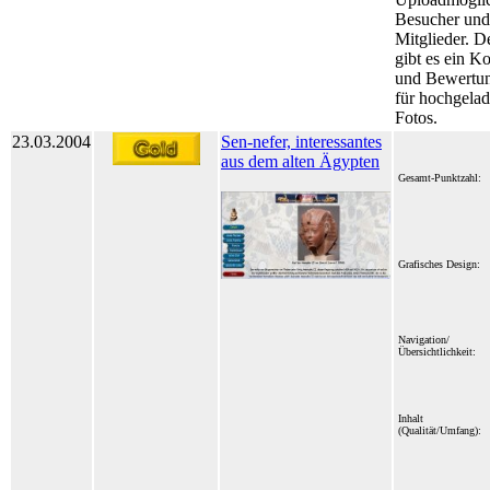
Besucher und
Mitglieder. D
gibt es ein 
und Bewertu
für hochgela
Fotos.
23.03.2004
Sen-nefer, interessantes
aus dem alten Ägypten
Gesamt-Punktzahl:
Grafisches Design:
Navigation/
Übersichtlichkeit:
Inhalt
(Qualität/Umfang):