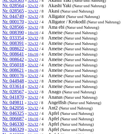
Nr. 028563
-
Akashi Yaki
32x32
/ 4
(Natur und Nahrung)
Nr. 028564
-
Akashi Yaki
32x32
/ 8
(Natur und Nahrung)
Nr. 028565
-
Akasi
32x32
/ 8
(Natur und Nahrung)
Nr. 044749
-
Alligator
32x32
/ 8
(Natur und Nahrung)
Nr. 000170
-
Alligator / Krokodil
32x32
/ 4
(Natur und Nahrung)
Nr. 028566
-
Ama ebi
32x32
/ 8
(Natur und Nahrung)
Nr. 008390
-
Ameise
16x16
/ 4
(Natur und Nahrung)
Nr. 033354
-
Ameise
32x32
/ 8
(Natur und Nahrung)
Nr. 008391
-
Ameise
32x32
/ 4
(Natur und Nahrung)
Nr. 008622
-
Ameise
32x32
/ 4
(Natur und Nahrung)
Nr. 008641
-
Ameise
16x16
/ 4
(Natur und Nahrung)
Nr. 008642
-
Ameise
32x32
/ 4
(Natur und Nahrung)
Nr. 056018
-
Ameise
32x32
/ 4
(Natur und Nahrung)
Nr. 008621
-
Ameise
16x16
/ 4
(Natur und Nahrung)
Nr. 000176
-
Ameise
32x32
/ 4
(Natur und Nahrung)
Nr. 044948
-
Ameise
32x32
/ 8
(Natur und Nahrung)
Nr. 033614
-
Ameise
32x32
/ 4
(Natur und Nahrung)
Nr. 028567
-
Anago
32x32
/ 8
(Natur und Nahrung)
Nr. 041870
-
Ananas
32x32
/ 4
(Natur und Nahrung)
Nr. 049811
-
Angelfish
32x32
/ 8
(Natur und Nahrung)
Nr. 042056
-
Ant2
32x32
/ 4
(Natur und Nahrung)
Nr. 046325
-
Apfel
32x32
/ 4
(Natur und Nahrung)
Nr. 006687
-
Apfel
16x16
/ 4
(Natur und Nahrung)
Nr. 046330
-
Apfel
32x32
/ 4
(Natur und Nahrung)
Nr. 046329
-
Apfel
32x32
/ 8
(Natur und Nahrung)