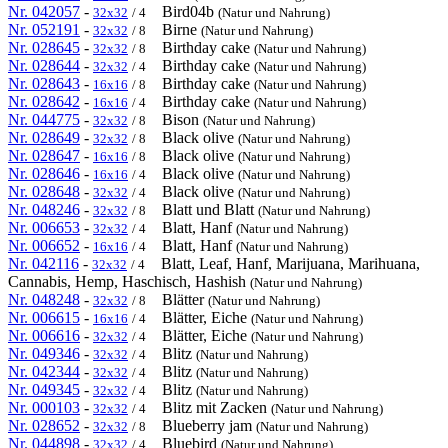
Nr. 042057
-
Bird04b
32x32
/ 4
(Natur und Nahrung)
Nr. 052191
-
Birne
32x32
/ 8
(Natur und Nahrung)
Nr. 028645
-
Birthday cake
32x32
/ 8
(Natur und Nahrung)
Nr. 028644
-
Birthday cake
32x32
/ 4
(Natur und Nahrung)
Nr. 028643
-
Birthday cake
16x16
/ 8
(Natur und Nahrung)
Nr. 028642
-
Birthday cake
16x16
/ 4
(Natur und Nahrung)
Nr. 044775
-
Bison
32x32
/ 8
(Natur und Nahrung)
Nr. 028649
-
Black olive
32x32
/ 8
(Natur und Nahrung)
Nr. 028647
-
Black olive
16x16
/ 8
(Natur und Nahrung)
Nr. 028646
-
Black olive
16x16
/ 4
(Natur und Nahrung)
Nr. 028648
-
Black olive
32x32
/ 4
(Natur und Nahrung)
Nr. 048246
-
Blatt und Blatt
32x32
/ 8
(Natur und Nahrung)
Nr. 006653
-
Blatt, Hanf
32x32
/ 4
(Natur und Nahrung)
Nr. 006652
-
Blatt, Hanf
16x16
/ 4
(Natur und Nahrung)
Nr. 042116
-
Blatt, Leaf, Hanf, Marijuana, Marihuana,
32x32
/ 4
Cannabis, Hemp, Haschisch, Hashish
(Natur und Nahrung)
Nr. 048248
-
Blätter
32x32
/ 8
(Natur und Nahrung)
Nr. 006615
-
Blätter, Eiche
16x16
/ 4
(Natur und Nahrung)
Nr. 006616
-
Blätter, Eiche
32x32
/ 4
(Natur und Nahrung)
Nr. 049346
-
Blitz
32x32
/ 4
(Natur und Nahrung)
Nr. 042344
-
Blitz
32x32
/ 4
(Natur und Nahrung)
Nr. 049345
-
Blitz
32x32
/ 4
(Natur und Nahrung)
Nr. 000103
-
Blitz mit Zacken
32x32
/ 4
(Natur und Nahrung)
Nr. 028652
-
Blueberry jam
32x32
/ 8
(Natur und Nahrung)
Nr. 044898
-
Bluebird
32x32
/ 4
(Natur und Nahrung)