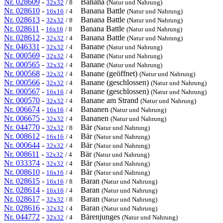
Nr. 028609
-
Banana
32x32
/ 8
(Natur und Nahrung)
Nr. 028610
-
Banana Battle
16x16
/ 4
(Natur und Nahrung)
Nr. 028613
-
Banana Battle
32x32
/ 8
(Natur und Nahrung)
Nr. 028611
-
Banana Battle
16x16
/ 8
(Natur und Nahrung)
Nr. 028612
-
Banana Battle
32x32
/ 4
(Natur und Nahrung)
Nr. 046331
-
Banane
32x32
/ 4
(Natur und Nahrung)
Nr. 000569
-
Banane
32x32
/ 4
(Natur und Nahrung)
Nr. 000565
-
Banane
32x32
/ 4
(Natur und Nahrung)
Nr. 000568
-
Banane (geöffnet)
32x32
/ 4
(Natur und Nahrung)
Nr. 000566
-
Banane (geschlossen)
32x32
/ 4
(Natur und Nahrung)
Nr. 000567
-
Banane (geschlossen)
16x16
/ 4
(Natur und Nahrung)
Nr. 000570
-
Banane am Strand
32x32
/ 4
(Natur und Nahrung)
Nr. 006674
-
Bananen
16x16
/ 4
(Natur und Nahrung)
Nr. 006675
-
Bananen
32x32
/ 4
(Natur und Nahrung)
Nr. 044770
-
Bär
32x32
/ 8
(Natur und Nahrung)
Nr. 008612
-
Bär
16x16
/ 4
(Natur und Nahrung)
Nr. 000644
-
Bär
32x32
/ 4
(Natur und Nahrung)
Nr. 008611
-
Bär
32x32
/ 4
(Natur und Nahrung)
Nr. 033374
-
Bär
32x32
/ 4
(Natur und Nahrung)
Nr. 008610
-
Bär
16x16
/ 4
(Natur und Nahrung)
Nr. 028615
-
Baran
16x16
/ 8
(Natur und Nahrung)
Nr. 028614
-
Baran
16x16
/ 4
(Natur und Nahrung)
Nr. 028617
-
Baran
32x32
/ 8
(Natur und Nahrung)
Nr. 028616
-
Baran
32x32
/ 4
(Natur und Nahrung)
Nr. 044772
-
Bärenjunges
32x32
/ 4
(Natur und Nahrung)