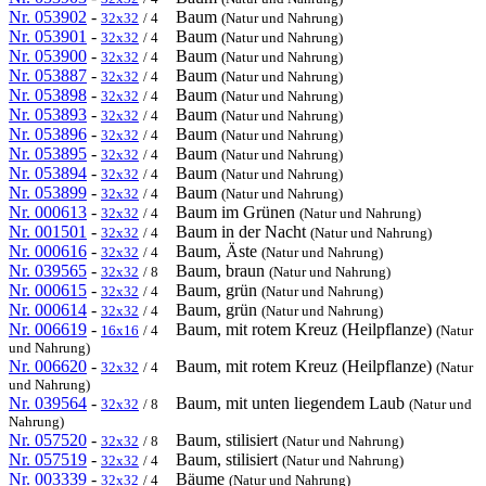
Nr. 053902
-
Baum
32x32
/ 4
(Natur und Nahrung)
Nr. 053901
-
Baum
32x32
/ 4
(Natur und Nahrung)
Nr. 053900
-
Baum
32x32
/ 4
(Natur und Nahrung)
Nr. 053887
-
Baum
32x32
/ 4
(Natur und Nahrung)
Nr. 053898
-
Baum
32x32
/ 4
(Natur und Nahrung)
Nr. 053893
-
Baum
32x32
/ 4
(Natur und Nahrung)
Nr. 053896
-
Baum
32x32
/ 4
(Natur und Nahrung)
Nr. 053895
-
Baum
32x32
/ 4
(Natur und Nahrung)
Nr. 053894
-
Baum
32x32
/ 4
(Natur und Nahrung)
Nr. 053899
-
Baum
32x32
/ 4
(Natur und Nahrung)
Nr. 000613
-
Baum im Grünen
32x32
/ 4
(Natur und Nahrung)
Nr. 001501
-
Baum in der Nacht
32x32
/ 4
(Natur und Nahrung)
Nr. 000616
-
Baum, Äste
32x32
/ 4
(Natur und Nahrung)
Nr. 039565
-
Baum, braun
32x32
/ 8
(Natur und Nahrung)
Nr. 000615
-
Baum, grün
32x32
/ 4
(Natur und Nahrung)
Nr. 000614
-
Baum, grün
32x32
/ 4
(Natur und Nahrung)
Nr. 006619
-
Baum, mit rotem Kreuz (Heilpflanze)
16x16
/ 4
(Natur
und Nahrung)
Nr. 006620
-
Baum, mit rotem Kreuz (Heilpflanze)
32x32
/ 4
(Natur
und Nahrung)
Nr. 039564
-
Baum, mit unten liegendem Laub
32x32
/ 8
(Natur und
Nahrung)
Nr. 057520
-
Baum, stilisiert
32x32
/ 8
(Natur und Nahrung)
Nr. 057519
-
Baum, stilisiert
32x32
/ 4
(Natur und Nahrung)
Nr. 003339
-
Bäume
32x32
/ 4
(Natur und Nahrung)