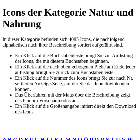
Icons der Kategorie Natur und
Nahrung
In dieser Kategorie befinden sich 4085 Icons, die nachfolgend
alphabetisch nach ihrer Beschreibung sortiert aufgeführt sind.
Ein Klick auf die Buchstabenleiste bringt Sie zur Auflistung
der Icons, die mit diesem Buchstaben beginnen.
Ein Klick auf die nach oben gebogenen Pfeile am Ende jeder
auflistung bringt Sie zurück zum Buchstabenleiste.
Ein Klick auf die Nummer des Icons bringt Sie zur nach Nr.
sortierten Anzeige-Seite, auf der Sie das Icon downloaden
können.
Das Überfahren mit der Maus über die Beschreibung zeigt
das Icon im Vorschaumodus an.
Ein Klick auf die Größenangabe initiert direkt den Download
des Icons.
A
B
C
D
E
F
G
H
I
J
K
L
M
N
O
Ö
P
Q
R
S
T
U
V
W