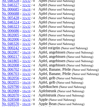
Nr. 046328
-
Apfel
32x32
/ 8
(Natur und Nahrung)
Nr. 046327
-
Apfel
32x32
/ 4
(Natur und Nahrung)
Nr. 006685
-
Apfel
16x16
/ 4
(Natur und Nahrung)
Nr. 006688
-
Apfel
32x32
/ 4
(Natur und Nahrung)
Nr. 005428
-
Apfel
32x32
/ 4
(Natur und Nahrung)
Nr. 046324
-
Apfel
32x32
/ 4
(Natur und Nahrung)
Nr. 046323
-
Apfel
32x32
/ 4
(Natur und Nahrung)
Nr. 006686
-
Apfel
32x32
/ 4
(Natur und Nahrung)
Nr. 002005
-
Apfel
16x16
/ 4
(Natur und Nahrung)
Nr. 002006
-
Apfel
32x32
/ 4
(Natur und Nahrung)
Nr. 046326
-
Apfel
32x32
/ 4
(Natur und Nahrung)
Nr. 000242
-
Apfel rot/grün
32x32
/ 4
(Natur und Nahrung)
Nr. 002007
-
Apfel, angebissen
16x16
/ 4
(Natur und Nahrung)
Nr. 000217
-
Apfel, angebissen
32x32
/ 4
(Natur und Nahrung)
Nr. 041865
-
Apfel, angebissen
32x32
/ 4
(Natur und Nahrung)
Nr. 002008
-
Apfel, angebissen
32x32
/ 4
(Natur und Nahrung)
Nr. 006702
-
Apfel, Banane, Pfeile
16x16
/ 4
(Natur und Nahrung)
Nr. 006703
-
Apfel, Banane, Pfeile
32x32
/ 4
(Natur und Nahrung)
Nr. 002056
-
Apfel, gelb
32x32
/ 4
(Natur und Nahrung)
Nr. 002055
-
Apfel, gelb
16x16
/ 4
(Natur und Nahrung)
Nr. 029790
-
Apfelkuchen
32x32
/ 8
(Natur und Nahrung)
Nr. 002069
-
Apfelstrunk
16x16
/ 4
(Natur und Nahrung)
Nr. 002070
-
Apfelstrunk
32x32
/ 4
(Natur und Nahrung)
Nr. 028568
-
Apple
32x32
/ 8
(Natur und Nahrung)
Nr. 028570
-
Apple Bean
16x16
/ 8
(Natur und Nahrung)