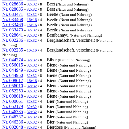
Nr. 028636
-
Beet
32x32
/ 8
(Natur und Nahrung)
Nr. 028635
-
Beet
32x32
/ 8
(Natur und Nahrung)
Nr. 033471
-
Beetle
32x32
/ 8
(Natur und Nahrung)
Nr. 033468
-
Beetle
16x16
/ 4
(Natur und Nahrung)
Nr. 033469
-
Beetle
16x16
/ 8
(Natur und Nahrung)
Nr. 033470
-
Beetle
32x32
/ 4
(Natur und Nahrung)
Nr. 028641
-
Benibanayu
32x32
/ 8
(Natur und Nahrung)
Nr. 002236
-
Berglandschaft, verschneit
32x32
/ 4
(Natur und
Nahrung)
Nr. 002235
-
Berglandschaft, verschneit
16x16
/ 4
(Natur und
Nahrung)
Nr. 044774
-
Biber
32x32
/ 8
(Natur und Nahrung)
Nr. 056015
-
Biene
32x32
/ 4
(Natur und Nahrung)
Nr. 044949
-
Biene
32x32
/ 8
(Natur und Nahrung)
Nr. 044950
-
Biene
32x32
/ 8
(Natur und Nahrung)
Nr. 008617
-
Biene
16x16
/ 4
(Natur und Nahrung)
Nr. 056010
-
Biene
32x32
/ 4
(Natur und Nahrung)
Nr. 052253
-
Biene
32x32
/ 8
(Natur und Nahrung)
Nr. 008618
-
Biene
32x32
/ 4
(Natur und Nahrung)
Nr. 000661
-
Bier
32x32
/ 4
(Natur und Nahrung)
Nr. 052179
-
Bier
32x32
/ 8
(Natur und Nahrung)
Nr. 046335
-
Bier
32x32
/ 4
(Natur und Nahrung)
Nr. 046337
-
Bier
32x32
/ 8
(Natur und Nahrung)
Nr. 046336
-
Bier
32x32
/ 4
(Natur und Nahrung)
Nr. 002048
-
Bierdose
32x32
/ 4
(Natur und Nahrung)