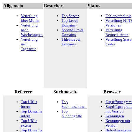
Allgemein
Besucher
Status
Verteilung
Top Server
Fehlerverhältnis
über Monat
Top Level
Verteilung HTTP
Verteilung
Domains
Versionen
nach
Second Level
Verteilung
Wochentagen
Domains
Request-Arten
Verteilung
Third Level
Verteilung Statu
nach
Domains
Codes
Tageszeit
Referrer
Suchmasch.
Browser
Top URLs
Top
Zugriffsprogra
intern
Suchmaschinen
Zugriffsprogra
Top Domains
Top
mit Version
intern
Suchbegriffe
Kennungen
Top URLs
Kennungen mit
extern
Version
Top Domains
Betriebssysteme