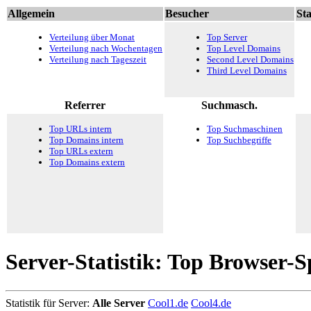
Allgemein
Besucher
Sta
Verteilung über Monat
Top Server
Verteilung nach Wochentagen
Top Level Domains
Verteilung nach Tageszeit
Second Level Domains
Third Level Domains
Referrer
Suchmasch.
Top URLs intern
Top Suchmaschinen
Top Domains intern
Top Suchbegriffe
Top URLs extern
Top Domains extern
Server-Statistik: Top Browser-S
Statistik für Server:
Alle Server
Cool1.de
Cool4.de