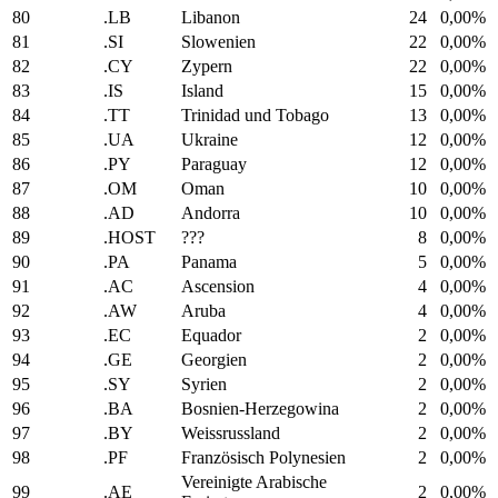
80
.LB
Libanon
24
0,00%
81
.SI
Slowenien
22
0,00%
82
.CY
Zypern
22
0,00%
83
.IS
Island
15
0,00%
84
.TT
Trinidad und Tobago
13
0,00%
85
.UA
Ukraine
12
0,00%
86
.PY
Paraguay
12
0,00%
87
.OM
Oman
10
0,00%
88
.AD
Andorra
10
0,00%
89
.HOST
???
8
0,00%
90
.PA
Panama
5
0,00%
91
.AC
Ascension
4
0,00%
92
.AW
Aruba
4
0,00%
93
.EC
Equador
2
0,00%
94
.GE
Georgien
2
0,00%
95
.SY
Syrien
2
0,00%
96
.BA
Bosnien-Herzegowina
2
0,00%
97
.BY
Weissrussland
2
0,00%
98
.PF
Französisch Polynesien
2
0,00%
Vereinigte Arabische
99
.AE
2
0,00%