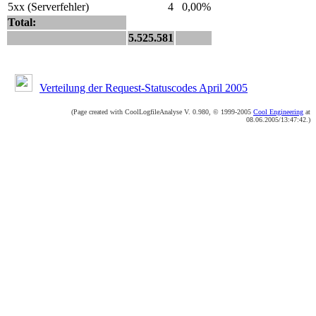
5xx (Serverfehler)
4
0,00%
Total:
5.525.581
Verteilung der Request-Statuscodes April 2005
(Page created with CoolLogfileAnalyse V. 0.980, © 1999-2005
Cool Engineering
at
08.06.2005/13:47:42.)