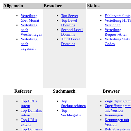
Allgemein
Besucher
Status
Verteilung
Top Server
Fehlerverhältnis
über Monat
Top Level
Verteilung HTTP
Verteilung
Domains
Versionen
nach
Second Level
Verteilung
Wochentagen
Domains
Request-Arten
Verteilung
Third Level
Verteilung Statu
nach
Domains
Codes
Tageszeit
Referrer
Suchmasch.
Browser
Top URLs
Top
Zugriffsprogra
intern
Suchmaschinen
Zugriffsprogra
Top Domains
Top
mit Version
intern
Suchbegriffe
Kennungen
Top URLs
Kennungen mit
extern
Version
Top Domains
Betriebssysteme