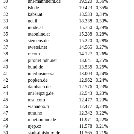
30
uni-mannheim.de
19.520
0,36%
31
ish.de
19.423
0,35%
32
kabsi.at
18.533
0,34%
33
net.il
18.338
0,33%
34
inode.at
15.750
0,29%
35
utaonline.at
15.288
0,28%
36
siemens.de
15.220
0,28%
37
ewetel.net
14.565
0,27%
38
rr.com
14.127
0,26%
39
pironet-ndh.net
13.641
0,25%
40
bund.de
13.535
0,25%
41
interbusiness.it
13.003
0,24%
42
popken.de
12.962
0,24%
43
dambach.de
12.576
0,23%
44
uni-leipzig.de
12.543
0,23%
45
msn.com
12.477
0,23%
46
wanadoo.fr
12.477
0,23%
47
ntnu.no
12.342
0,22%
48
mnet-online.de
11.971
0,22%
49
ujep.cz
11.578
0,21%
50
stadt-duisburg.de
11.565
0,21%