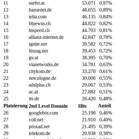
11
surfer.at
53.071
0,97%
12
hansenet.de
48.655
0,89%
13
telia.com
46.135
0,84%
14
bluewin.ch
44.822
0,82%
15
hispeed.ch
44.703
0,81%
16
allianz-internet.de
42.847
0,78%
17
ignite.net
39.582
0,72%
18
linzag.net
39.453
0,72%
19
gv.at
38.395
0,70%
20
vianetworks.de
34.781
0,63%
21
citykom.de
33.270
0,61%
22
netcologne.de
30.006
0,55%
23
adslplus.ch
29.067
0,53%
24
ac.at
27.882
0,51%
25
its.de
26.420
0,48%
Platzierung
Anteil
2nd Level Domain
Hits
26
googlebot.com
25.198
0,46%
27
colt.net
21.910
0,40%
28
proxad.net
21.495
0,39%
29
telekom.de
20.938
0,38%