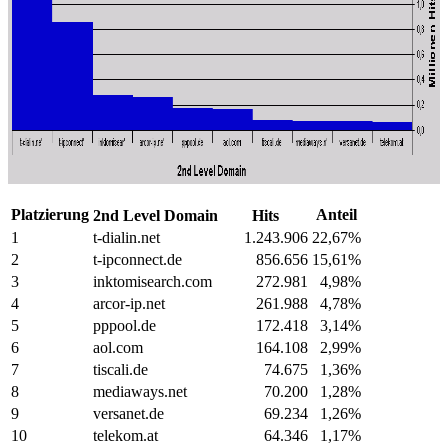
Platzierung
Anteil
2nd Level Domain
Hits
1
t-dialin.net
1.243.906
22,67%
2
t-ipconnect.de
856.656
15,61%
3
inktomisearch.com
272.981
4,98%
4
arcor-ip.net
261.988
4,78%
5
pppool.de
172.418
3,14%
6
aol.com
164.108
2,99%
7
tiscali.de
74.675
1,36%
8
mediaways.net
70.200
1,28%
9
versanet.de
69.234
1,26%
10
telekom.at
64.346
1,17%