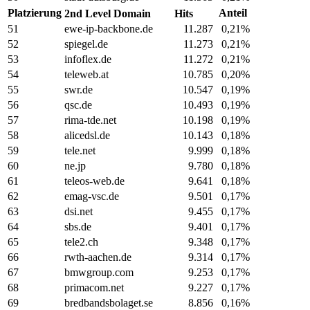
Platzierung
Anteil
2nd Level Domain
Hits
51
ewe-ip-backbone.de
11.287
0,21%
52
spiegel.de
11.273
0,21%
53
infoflex.de
11.272
0,21%
54
teleweb.at
10.785
0,20%
55
swr.de
10.547
0,19%
56
qsc.de
10.493
0,19%
57
rima-tde.net
10.198
0,19%
58
alicedsl.de
10.143
0,18%
59
tele.net
9.999
0,18%
60
ne.jp
9.780
0,18%
61
teleos-web.de
9.641
0,18%
62
emag-vsc.de
9.501
0,17%
63
dsi.net
9.455
0,17%
64
sbs.de
9.401
0,17%
65
tele2.ch
9.348
0,17%
66
rwth-aachen.de
9.314
0,17%
67
bmwgroup.com
9.253
0,17%
68
primacom.net
9.227
0,17%
69
bredbandsbolaget.se
8.856
0,16%