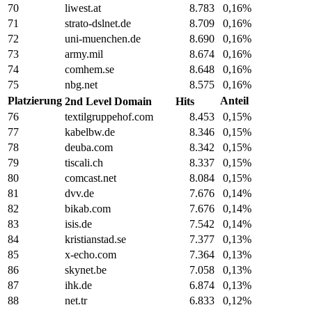
70
liwest.at
8.783
0,16%
71
strato-dslnet.de
8.709
0,16%
72
uni-muenchen.de
8.690
0,16%
73
army.mil
8.674
0,16%
74
comhem.se
8.648
0,16%
75
nbg.net
8.575
0,16%
Platzierung
Anteil
2nd Level Domain
Hits
76
textilgruppehof.com
8.453
0,15%
77
kabelbw.de
8.346
0,15%
78
deuba.com
8.342
0,15%
79
tiscali.ch
8.337
0,15%
80
comcast.net
8.084
0,15%
81
dvv.de
7.676
0,14%
82
bikab.com
7.676
0,14%
83
isis.de
7.542
0,14%
84
kristianstad.se
7.377
0,13%
85
x-echo.com
7.364
0,13%
86
skynet.be
7.058
0,13%
87
ihk.de
6.874
0,13%
88
net.tr
6.833
0,12%