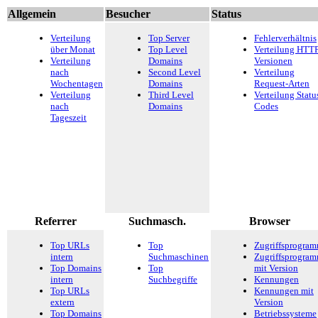
Allgemein
Besucher
Status
Verteilung
Top Server
Fehlerverhältnis
über Monat
Top Level
Verteilung HTTP
Verteilung
Domains
Versionen
nach
Second Level
Verteilung
Wochentagen
Domains
Request-Arten
Verteilung
Third Level
Verteilung Statu
nach
Domains
Codes
Tageszeit
Referrer
Suchmasch.
Browser
Top URLs
Top
Zugriffsprogra
intern
Suchmaschinen
Zugriffsprogra
Top Domains
Top
mit Version
intern
Suchbegriffe
Kennungen
Top URLs
Kennungen mit
extern
Version
Top Domains
Betriebssysteme