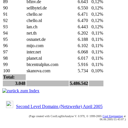
89
bfinv.de
6.643
0,12%
90
sellbytel.de
6.550
0,12%
91
chello.se
6.471
0,12%
92
chello.nl
6.470
0,12%
93
lan.ch
6.443
0,12%
94
net.th
6.202
0,11%
95
osnanet.de
6.188
0,11%
96
mijo.com
6.102
0,11%
97
inter.net
6.068
0,11%
98
planet.nl
6.017
0,11%
99
btcentralplus.com
5.916
0,11%
100
skanova.com
5.734
0,10%
Total:
3.048
5.486.542
Second Level Domains (Netzwerke) April 2005
(Page created with CoolLogfileAnalyse V. 0.979, © 1999-2005
Cool Engineering
at
06.06.2005/15:43:07.)