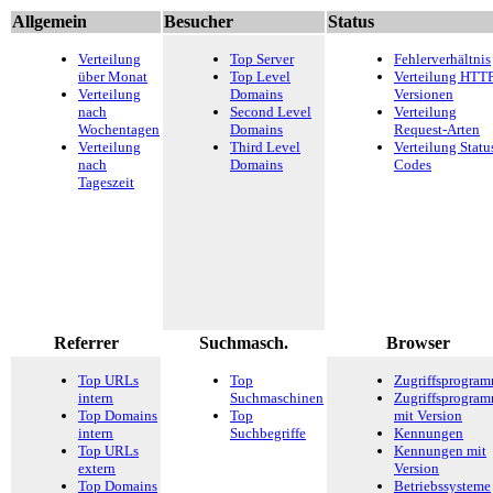
Allgemein
Besucher
Status
Verteilung
Top Server
Fehlerverhältnis
über Monat
Top Level
Verteilung HTTP
Verteilung
Domains
Versionen
nach
Second Level
Verteilung
Wochentagen
Domains
Request-Arten
Verteilung
Third Level
Verteilung Statu
nach
Domains
Codes
Tageszeit
Referrer
Suchmasch.
Browser
Top URLs
Top
Zugriffsprogra
intern
Suchmaschinen
Zugriffsprogra
Top Domains
Top
mit Version
intern
Suchbegriffe
Kennungen
Top URLs
Kennungen mit
extern
Version
Top Domains
Betriebssysteme