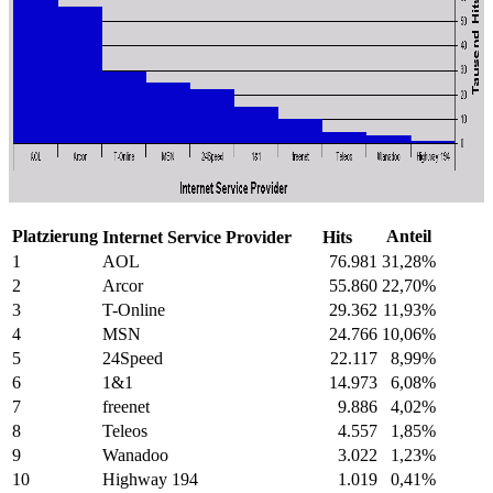
Platzierung
Anteil
Internet Service Provider
Hits
1
AOL
76.981
31,28%
2
Arcor
55.860
22,70%
3
T-Online
29.362
11,93%
4
MSN
24.766
10,06%
5
24Speed
22.117
8,99%
6
1&1
14.973
6,08%
7
freenet
9.886
4,02%
8
Teleos
4.557
1,85%
9
Wanadoo
3.022
1,23%
10
Highway 194
1.019
0,41%