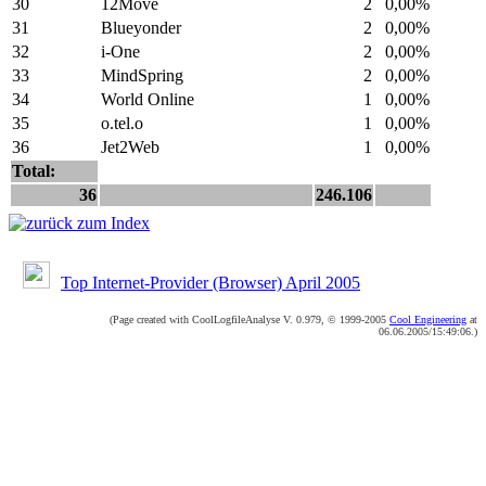
30
12Move
2
0,00%
31
Blueyonder
2
0,00%
32
i-One
2
0,00%
33
MindSpring
2
0,00%
34
World Online
1
0,00%
35
o.tel.o
1
0,00%
36
Jet2Web
1
0,00%
Total:
36
246.106
Top Internet-Provider (Browser) April 2005
(Page created with CoolLogfileAnalyse V. 0.979, © 1999-2005
Cool Engineering
at
06.06.2005/15:49:06.)