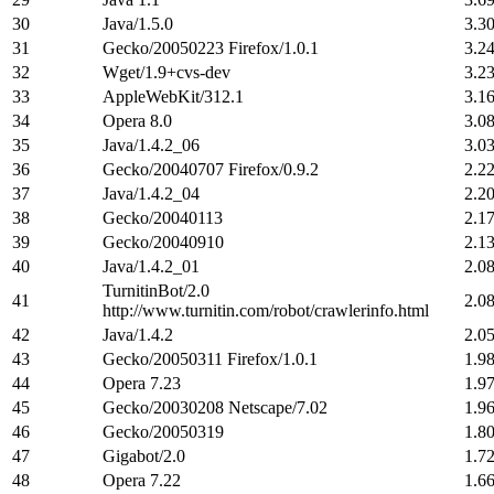
30
Java/1.5.0
3.3
31
Gecko/20050223 Firefox/1.0.1
3.2
32
Wget/1.9+cvs-dev
3.2
33
AppleWebKit/312.1
3.1
34
Opera 8.0
3.0
35
Java/1.4.2_06
3.0
36
Gecko/20040707 Firefox/0.9.2
2.2
37
Java/1.4.2_04
2.2
38
Gecko/20040113
2.1
39
Gecko/20040910
2.1
40
Java/1.4.2_01
2.0
TurnitinBot/2.0
41
2.0
http://www.turnitin.com/robot/crawlerinfo.html
42
Java/1.4.2
2.0
43
Gecko/20050311 Firefox/1.0.1
1.9
44
Opera 7.23
1.9
45
Gecko/20030208 Netscape/7.02
1.9
46
Gecko/20050319
1.8
47
Gigabot/2.0
1.7
48
Opera 7.22
1.6