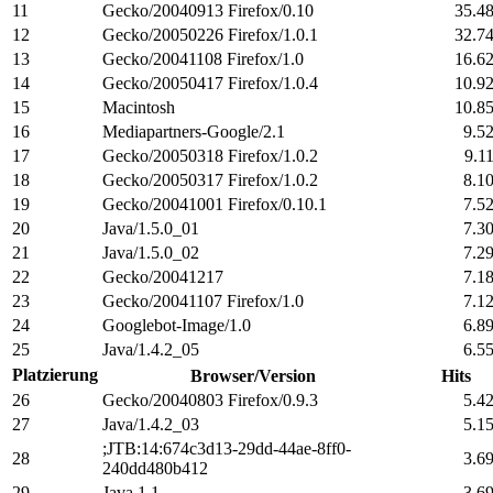
11
Gecko/20040913 Firefox/0.10
35.4
12
Gecko/20050226 Firefox/1.0.1
32.7
13
Gecko/20041108 Firefox/1.0
16.6
14
Gecko/20050417 Firefox/1.0.4
10.9
15
Macintosh
10.8
16
Mediapartners-Google/2.1
9.5
17
Gecko/20050318 Firefox/1.0.2
9.1
18
Gecko/20050317 Firefox/1.0.2
8.1
19
Gecko/20041001 Firefox/0.10.1
7.5
20
Java/1.5.0_01
7.3
21
Java/1.5.0_02
7.2
22
Gecko/20041217
7.1
23
Gecko/20041107 Firefox/1.0
7.1
24
Googlebot-Image/1.0
6.8
25
Java/1.4.2_05
6.5
Platzierung
Browser/Version
Hits
26
Gecko/20040803 Firefox/0.9.3
5.4
27
Java/1.4.2_03
5.1
;JTB:14:674c3d13-29dd-44ae-8ff0-
28
3.6
240dd480b412
29
Java 1.1
3.6