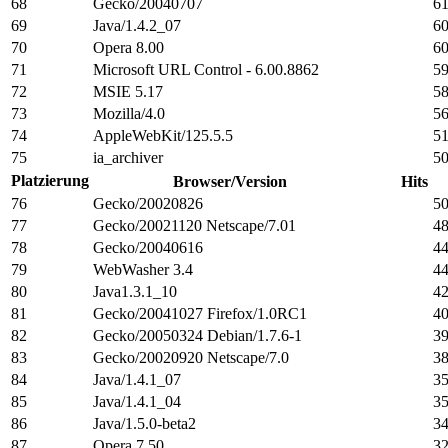
68
Gecko/20040707
6
69
Java/1.4.2_07
6
70
Opera 8.00
6
71
Microsoft URL Control - 6.00.8862
5
72
MSIE 5.17
5
73
Mozilla/4.0
5
74
AppleWebKit/125.5.5
5
75
ia_archiver
5
Platzierung
Browser/Version
Hits
76
Gecko/20020826
5
77
Gecko/20021120 Netscape/7.01
4
78
Gecko/20040616
4
79
WebWasher 3.4
4
80
Java1.3.1_10
4
81
Gecko/20041027 Firefox/1.0RC1
4
82
Gecko/20050324 Debian/1.7.6-1
3
83
Gecko/20020920 Netscape/7.0
3
84
Java/1.4.1_07
3
85
Java/1.4.1_04
3
86
Java/1.5.0-beta2
3
87
Opera 7.50
3