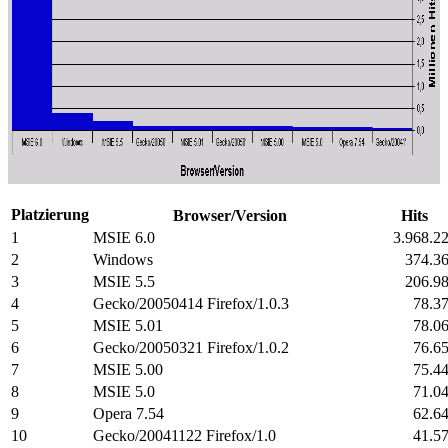
Platzierung
Browser/Version
Hits
1
MSIE 6.0
3.968.2
2
Windows
374.3
3
MSIE 5.5
206.9
4
Gecko/20050414 Firefox/1.0.3
78.3
5
MSIE 5.01
78.0
6
Gecko/20050321 Firefox/1.0.2
76.6
7
MSIE 5.00
75.4
8
MSIE 5.0
71.0
9
Opera 7.54
62.6
10
Gecko/20041122 Firefox/1.0
41.5