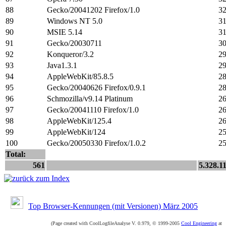
88
Gecko/20041202 Firefox/1.0
3
89
Windows NT 5.0
3
90
MSIE 5.14
3
91
Gecko/20030711
3
92
Konqueror/3.2
2
93
Java1.3.1
2
94
AppleWebKit/85.8.5
2
95
Gecko/20040626 Firefox/0.9.1
2
96
Schmozilla/v9.14 Platinum
2
97
Gecko/20041110 Firefox/1.0
2
98
AppleWebKit/125.4
2
99
AppleWebKit/124
2
100
Gecko/20050330 Firefox/1.0.2
2
Total:
561
5.328.1
Top Browser-Kennungen (mit Versionen) März 2005
(Page created with CoolLogfileAnalyse V. 0.979, © 1999-2005
Cool Engineering
at