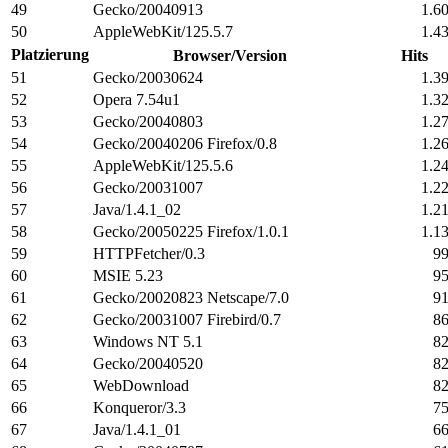
49
Gecko/20040913
1.6
50
AppleWebKit/125.5.7
1.4
Platzierung
Browser/Version
Hits
51
Gecko/20030624
1.3
52
Opera 7.54u1
1.3
53
Gecko/20040803
1.2
54
Gecko/20040206 Firefox/0.8
1.2
55
AppleWebKit/125.5.6
1.2
56
Gecko/20031007
1.2
57
Java/1.4.1_02
1.2
58
Gecko/20050225 Firefox/1.0.1
1.1
59
HTTPFetcher/0.3
9
60
MSIE 5.23
9
61
Gecko/20020823 Netscape/7.0
9
62
Gecko/20031007 Firebird/0.7
8
63
Windows NT 5.1
8
64
Gecko/20040520
8
65
WebDownload
8
66
Konqueror/3.3
7
67
Java/1.4.1_01
6