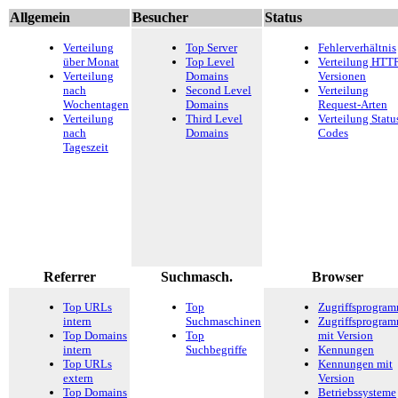
Allgemein
Besucher
Status
Verteilung
Top Server
Fehlerverhältnis
über Monat
Top Level
Verteilung HTTP
Verteilung
Domains
Versionen
nach
Second Level
Verteilung
Wochentagen
Domains
Request-Arten
Verteilung
Third Level
Verteilung Statu
nach
Domains
Codes
Tageszeit
Referrer
Suchmasch.
Browser
Top URLs
Top
Zugriffsprogra
intern
Suchmaschinen
Zugriffsprogra
Top Domains
Top
mit Version
intern
Suchbegriffe
Kennungen
Top URLs
Kennungen mit
extern
Version
Top Domains
Betriebssysteme