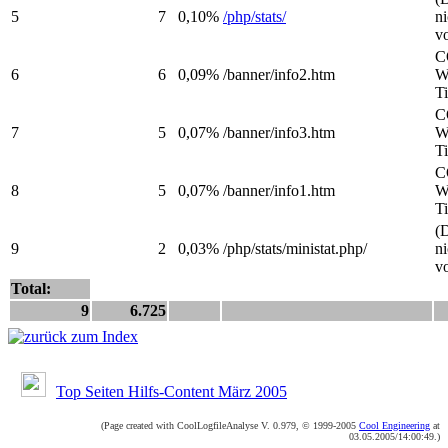
5
7
0,10%
/php/stats/
ni
v
C
6
6
0,09%
/banner/info2.htm
W
Ti
C
7
5
0,07%
/banner/info3.htm
W
Ti
C
8
5
0,07%
/banner/info1.htm
W
Ti
(D
9
2
0,03%
/php/stats/ministat.php/
ni
v
Total:
9
6.725
Top Seiten Hilfs-Content März 2005
(Page created with CoolLogfileAnalyse V. 0.979, © 1999-2005
Cool Engineering
at
03.05.2005/14:00:49.)