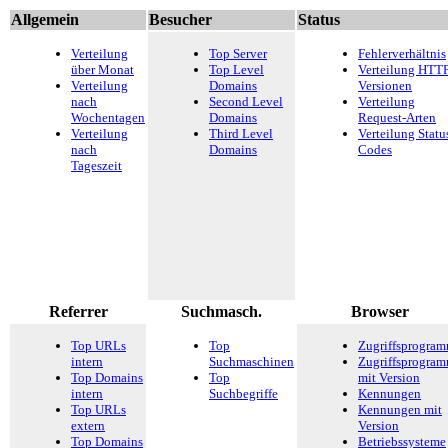
Allgemein
Besucher
Status
Verteilung
Top Server
Fehlerverhältnis
über Monat
Top Level
Verteilung HTTP
Verteilung
Domains
Versionen
nach
Second Level
Verteilung
Wochentagen
Domains
Request-Arten
Verteilung
Third Level
Verteilung Statu
nach
Domains
Codes
Tageszeit
Referrer
Suchmasch.
Browser
Top URLs
Top
Zugriffsprogra
intern
Suchmaschinen
Zugriffsprogra
Top Domains
Top
mit Version
intern
Suchbegriffe
Kennungen
Top URLs
Kennungen mit
extern
Version
Top Domains
Betriebssysteme