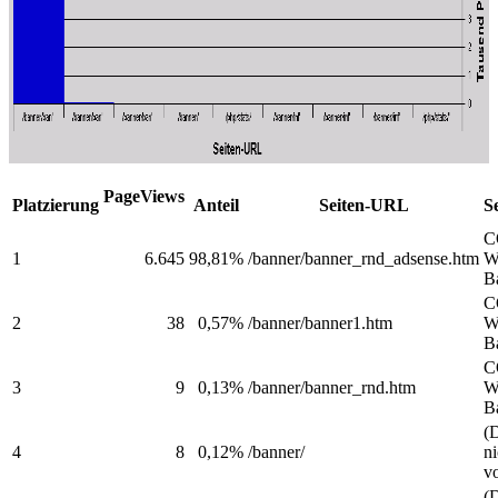
PageViews
Platzierung
Anteil
Seiten-URL
Se
C
1
6.645
98,81%
/banner/banner_rnd_adsense.htm
W
B
C
2
38
0,57%
/banner/banner1.htm
W
B
C
3
9
0,13%
/banner/banner_rnd.htm
W
B
(D
4
8
0,12%
/banner/
ni
v
(D